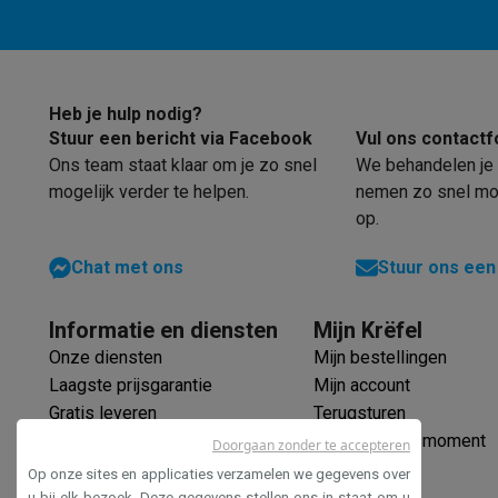
Ecocheques
Info ecocheques
Alle eco producten
Alle eco promoties
Refurbished
Refurbished smartphones
Refurbished tablets
Refurbished
Heb je hulp nodig?
Huishouden
Stuur een bericht via Facebook
Vul ons contactf
Wasmachines met ecocheques
Droogkasten met ecoche
Ons team staat klaar om je zo snel
We behandelen je 
Kleine keukentoestellen
mogelijk verder te helpen.
nemen zo snel mog
Kleine keukentoestellen met ecocheques
Koffiemachines
op.
Grote keukentoestellen
Vaatwassers met ecocheques
Koelkasten met ecocheque
Chat met ons
Stuur ons een
Airco
Airco's met ecocheques
Informatie en diensten
Mijn Krëfel
TV & audio
Onze diensten
Mijn bestellingen
TV met ecocheques
Bluetooth speakers met ecocheques
Laagste prijsgarantie
Mijn account
Multimedia & telefonie
Gratis leveren
Terugsturen
Smartphones met ecocheques
Tablets met ecocheques
La
Verlengde garantie
Mijn leveringsmoment
Transport
Doorgaan zonder te accepteren
Ecocheques
Elektrische steps met ecocheques
Op onze sites en applicaties verzamelen we gegevens over
Veilig betalen
u bij elk bezoek. Deze gegevens stellen ons in staat om u