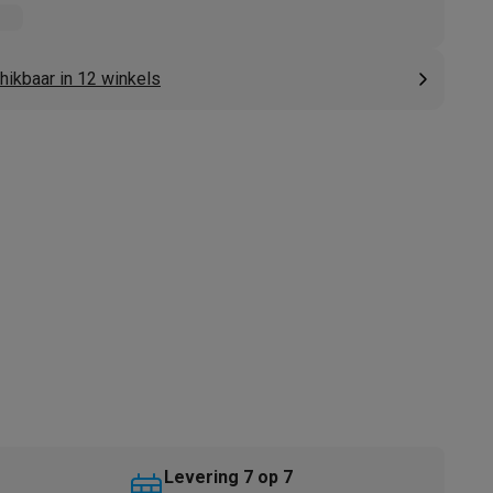
hikbaar in 12 winkels
akken
Accessoires
kels
Droogrekken
Levering 7 op 7