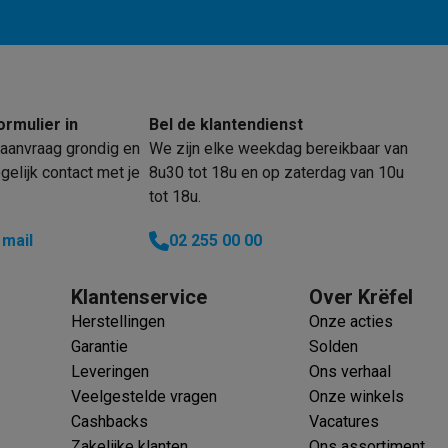
 laptops
BuyBack
ormulier in
Bel de klantendienst
ques
Stofzuigers met ecocheques
Strijkijzers met ecocheques
Ste
aanvraag grondig en
We zijn elke weekdag bereikbaar van
elijk contact met je
8u30 tot 18u en op zaterdag van 10u
 met ecocheques
Bruiswatertoestellen met ecocheques
Waterfilt
tot 18u.
s
Diepvriezers met ecocheques
Ovens met ecocheques
Fornuiz
 mail
02 255 00 00
Klantenservice
Over Krëfel
Herstellingen
Onze acties
Koptelefoons met ecocheques
Oortjes met ecocheques
Platensp
Garantie
Solden
Leveringen
Ons verhaal
ptops met ecocheques
Monitors met ecocheques
Powerbanks m
Veelgestelde vragen
Onze winkels
Cashbacks
Vacatures
Zakelijke klanten
Ons assortiment