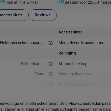
Huisdierverzorging
GPS trackers dieren
Haal af in je winkel
Besteld voor 22u00, morg
tels
Multistylers
Krulspelden
accessoires
Reviews
terflossers
groomers
Tondeuses
Scheerkoppen
Accessoires
Accessoires
etverzorging
Accessoires
Elektrisch scheerapparaat
Meegeleverde accessoires
massage
Massage guns
rostimulatie apparaten
Bloedcirculatie apparaten
Infraroodlampen
Reiniging
sols
Luchtbevochtigers
Scheerbladen
Afspoelbare kop
g TV
TCL TV
TV steunen
Beamers
Zwart
Volledig afwasbaar
diastreamers
DVD & Blu-Ray spelers
efoons
Oortjes
Draadloze oortjes
Sportoortjes
Stroomvoorziening
ty speakers
s
Oplaadtijd
 eenvoudige en snelle scheerbeurt. De 3 Flex-scheerbladen pass
Autonomie
pelers
Audio accessoires
stellen je in staat om je scheerbeurt aan te passen aan je behoe