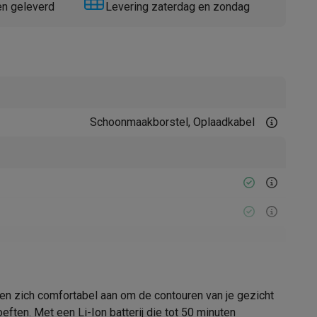
en geleverd
Levering zaterdag en zondag
Schoonmaakborstel, Oplaadkabel
Thermometers
Accessoires
60 u
en zich comfortabel aan om de contouren van je gezicht
50 min
ften. Met een Li-Ion batterij die tot 50 minuten