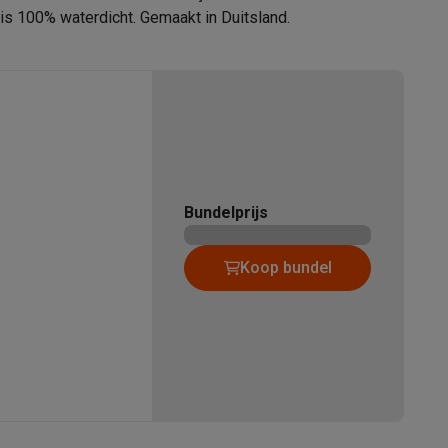
 is 100% waterdicht. Gemaakt in Duitsland.
21010037
alaxy Fold8
Braun
alaxy Flip8 & Fold8 (Ultra) hoesjes
8700216645782
Bundelprijs
Koop bundel
emer in
BRAUN
lers
Duitsland Frankfurter Str. 145 61476
Kronberg
https://www.braun.be/nl-be/contactus