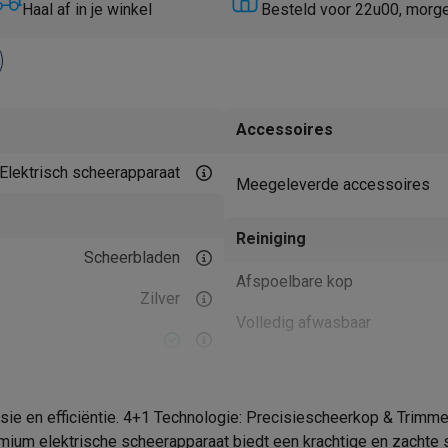
Huisdierverzorging
GPS trackers dieren
Haal af in je winkel
Besteld voor 22u00, morg
tels
Multistylers
Krulspelden
terflossers
groomers
Tondeuses
Scheerkoppen
Accessoires
Accessoires
etverzorging
Accessoires
Elektrisch scheerapparaat
massage
Massage guns
Meegeleverde accessoires
rostimulatie apparaten
Bloedcirculatie apparaten
Infraroodlampen
sols
Luchtbevochtigers
Reiniging
Scheerbladen
g TV
TCL TV
TV steunen
Beamers
Afspoelbare kop
Zilver
diastreamers
DVD & Blu-Ray spelers
Volledig afwasbaar
efoons
Oortjes
Draadloze oortjes
Sportoortjes
ty speakers
Stroomvoorziening
s
Oplaadtijd
isie en efficiëntie. 4+1 Technologie: Precisiescheerkop & Trimm
pelers
Audio accessoires
mium elektrische scheerapparaat biedt een krachtige en zachte sc