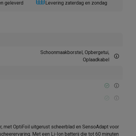
en geleverd
Levering zaterdag en zondag
Schoonmaakborstel, Opbergetui,
Oplaadkabel
Thermometers
Accessoires
60 u
er, met OptiFoil uitgerust scheerblad en SensoAdapt voor
heerervaring. Met een Li-Ion batterij die tot 60 minuten