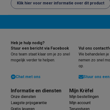
probleem wa
Software
Windows & Microsoft Office
Anti-Virus
Overige s
Klik hier voor meer informatie over dit product
is uitsteke
Toebehoren IT
Opladers & kabels
Tassen & sleeves
Steune
dit apparaa
Gaming
PlayStation
PlayStation 5
PS5 games
PS4 games
Playstati
Nintendo
Nintendo Switch 2
Nintendo Switch games
Ninten
Xbox
Xbox games
Xbox controllers
Xbox headsets
Xbox ac
PC gaming
Gaming laptops
Gaming PC
Gaming monitors
Gam
Heb je hulp nodig?
Gaming setup
Gaming headsets
Gaming microfoons
Gaming
Stuur een bericht via Facebook
Vul ons contactf
Smart home & devices
Ons team staat klaar om je zo snel
We behandelen je 
Smartwatches
Smartwatches
Activity Trackers
Bandjes
Opla
mogelijk verder te helpen.
nemen zo snel mog
Mobiliteit
Elektrische steps
Dashcams
GPS
Coyote
Elektris
op.
Veiligheid & bescherming
Bewakingscamera's
Alarmsyste
Contactloos betalen
Betaalterminals
Accessoires SumUp
Chat met ons
Stuur ons een
Omgeving & comfort
Verlichting
Plug & play zonnepanelen
Entertainment
Smart TV
Smart speakers
Google TV Streame
Informatie en diensten
Mijn Krëfel
Keuken
Slimme koelkasten
Slimme vaatwassers
Slimme e
Onze diensten
Mijn bestellingen
Huishouden & gezondheid
Slimme wasmachines
Slimme d
Laagste prijsgarantie
Mijn account
Eco producten
Gratis leveren
Terugsturen