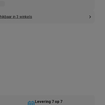
hikbaar in 3 winkels
akken
Accessoires
kels
Droogrekken
Levering 7 op 7