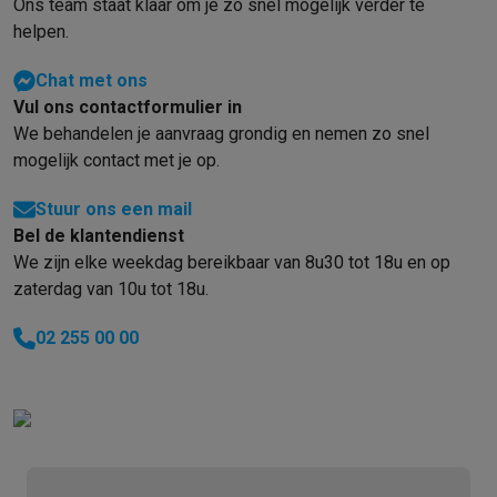
Gaming
Ons team staat klaar om je zo snel mogelijk verder te
PlayStation
PlayStation 5
PS5 games
PS4 games
Playstation co
helpen.
Nintendo
Nintendo Switch 2
Nintendo Switch games
Nintendo Sw
Chat met ons
Xbox
Xbox games
Xbox controllers
Xbox headsets
Xbox access
Vul ons contactformulier in
PC gaming
Gaming laptops
Gaming PC
Gaming monitors
Gaming
We behandelen je aanvraag grondig en nemen zo snel
Gaming setup
Gaming headsets
Gaming microfoons
Gamingstoe
mogelijk contact met je op.
Gaming consoles
Smart home & devices
Stuur ons een mail
Smartwatches
Smartwatches
Activity Trackers
Bandjes
Opladers
Bel de klantendienst
Mobiliteit
Elektrische steps
Dashcams
GPS
Coyote
Elektrische 
We zijn elke weekdag bereikbaar van 8u30 tot 18u en op
Veiligheid & bescherming
Bewakingscamera's
Alarmsystemen
B
zaterdag van 10u tot 18u.
Contactloos betalen
Betaalterminals
Accessoires SumUp
Omgeving & comfort
Verlichting
Plug & play zonnepanelen
Voice
02 255 00 00
Entertainment
Smart TV
Smart speakers
Google TV Streamer
App
Keuken
Slimme koelkasten
Slimme vaatwassers
Slimme espre
Huishouden & gezondheid
Slimme wasmachines
Slimme droog
Eco producten
Ecocheques