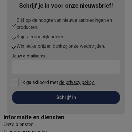
Info ecocheques
Alle eco producten
Alle eco promoties
Schrijf je in voor onze nieuwsbrief!
Refurbished
Refurbished smartphones
Refurbished tablets
Refurbished lap
Blijf op de hoogte van nieuwe aanbiedingen en
Huishouden
producten.
Wasmachines met ecocheques
Droogkasten met ecocheques
Kleine keukentoestellen
Krijg persoonlijk advies.
Kleine keukentoestellen met ecocheques
Koffiemachines met
Win leuke prijzen dankzij onze wedstrijden.
Grote keukentoestellen
Jouw e-mailadres
Vaatwassers met ecocheques
Koelkasten met ecocheques
Die
Airco
Airco's met ecocheques
TV & audio
Ik ga akkoord met
de privacy policy.
TV met ecocheques
Bluetooth speakers met ecocheques
Kopt
Multimedia & telefonie
Schrijf in
Smartphones met ecocheques
Tablets met ecocheques
Laptop
Transport
Elektrische steps met ecocheques
Informatie en diensten
Eco initiatieven
Onze diensten
Impact
Energie besparen
Recycleer je oud elektro
Laagste prijsgarantie