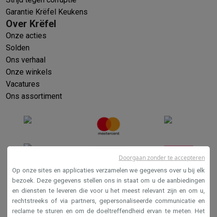
Garantie Krëfel Keukens
Over Krëfel
Onze acties
Solden
Ons verhaal
Onze winkels
Vacatures
Ons assortiment
Doorgaan zonder te accepteren
Op onze sites en applicaties verzamelen we gegevens over u bij elk
bezoek. Deze gegevens stellen ons in staat om u de aanbiedingen
en diensten te leveren die voor u het meest relevant zijn en om u,
Verkoopsvoorwaarden
rechtstreeks of via partners, gepersonaliseerde communicatie en
Privacy
reclame te sturen en om de doeltreffendheid ervan te meten. Het