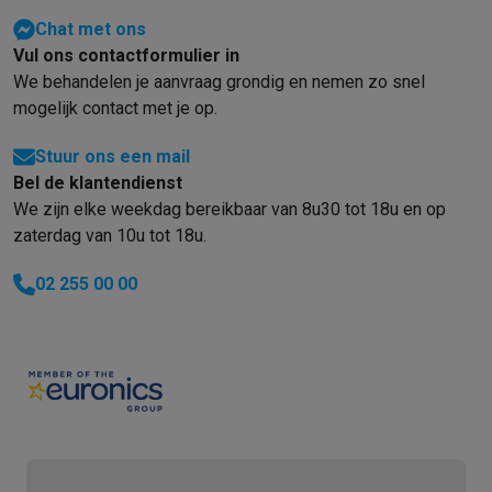
Info & acties
Chat met ons
Solden
Alle soldendeals
Solden op groot elektro
Solden op klein
Vul ons contactformulier in
Acties
Deals van het moment
Promoties
Cashbacks
Solden
Black
We behandelen je aanvraag grondig en nemen zo snel
Daarom Krëfel
Gratis levering
Laagste prijsgarantie
Persoonlijke
mogelijk contact met je op.
Installatie aan huis
Groot elektro installatie
Inbouw installatie
TV 
Stuur ons een mail
Betalingsmogelijkheden
Gift card
Ecocheques
Kopen op afbetal
Bel de klantendienst
Klantenservice
Herstelling van je toestel
Controleer jouw leveri
We zijn elke weekdag bereikbaar van 8u30 tot 18u en op
Groot elektro & inbouw
Vind jouw ideale wasmachine
Welke kook
zaterdag van 10u tot 18u.
Klein elektro
Beauty & gezondheid
Huishouden
Keuken
Meer...
Beeld & Geluid
Kies jouw ideale TV
Een speaker voor elke situa
02 255 00 00
Sport & Ontspanning
Hoe kies je een smartwatch?
Hoe kies je 
Outlet
Outlet
Alle outlet deals
Outlet multimedia & telefonie
Outlet groo