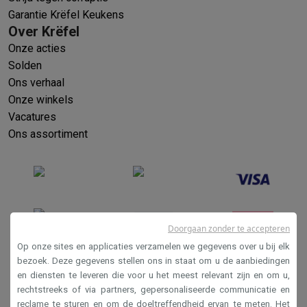
Garantie Krëfel Keukens
Over Krëfel
Onze acties
Solden
Ons verhaal
Onze winkels
Vacatures
Ons assortiment
Doorgaan zonder te accepteren
Op onze sites en applicaties verzamelen we gegevens over u bij elk
bezoek. Deze gegevens stellen ons in staat om u de aanbiedingen
en diensten te leveren die voor u het meest relevant zijn en om u,
Verkoopsvoorwaarden
rechtstreeks of via partners, gepersonaliseerde communicatie en
Privacy
reclame te sturen en om de doeltreffendheid ervan te meten. Het