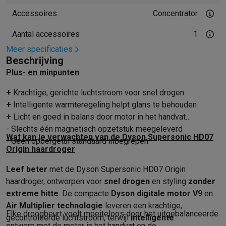
Mondhygiëne
Elektrische tandenborstels
Opzetborstels
Waterf
Accessoires
Concentrator
Scheren
Elektrische scheerapparaten
Baardtrimmers
Multigroo
Aantal accessoires
1
Lichaamsontharing
IPL ontharing
Epilators
Ladyshaves
Meer specificaties
Beauty
Gelaatsverzorging
LED Maskers
Spiegels
Hand & voetve
Beschrijving
Massage
Voetmassage
Massagestoelen
Nek & schoudermass
Plus- en minpunten
Gezondheid
Personenweegschalen
Bloeddrukmeters
Elektrosti
Voor de baby
Babyfoons
Borstkolven
Flessenwarmers
Aerosols
+
Krachtige, gerichte luchtstroom voor snel drogen
TV, audio & foto
+
Intelligente warmteregeling helpt glans te behouden
TV & beamers
TV
TV's met soundbar
2026 TV
LG TV
Samsung TV
+
Licht en goed in balans door motor in het handvat
Randapparatuur TV
Soundbars
Home cinema
Versterkers
Medias
- Slechts één magnetisch opzetstuk meegeleverd
Wat kan je verwachten van de Dyson Supersonic HD07
Hoofdtelefoons & oortjes
Koptelefoons
Draadloze koptelefoo
- Geen opbergetui standaard inbegrepen
Origin haardroger
Speakers
Speakers
Bluetooth speakers
Smart speakers
Party s
Muziek in huis
Radio's & wekkers
Platenspelers
Hifi-ketens
Leef beter
met de Dyson Supersonic HD07 Origin
Navigatie
Dashcams
GPS
Coyote
GPS accessoires
haardroger, ontworpen voor
snel drogen
en styling
zonder
TV & audio accessoires
Steunen
Kabels
Draagbare mediaspele
extreme hitte
. De compacte
Dyson digitale motor V9
en
Fototoestellen
Digitale camera's
Instant camera's
Canon camera'
Air Multiplier technologie
leveren een krachtige,
Video
GoPro
Action cams
Drones
Camcorder
Elke droogbeurt voelt moeiteloos door het uitgebalanceerde
gecontroleerde luchtstroom, terwijl
intelligente
ontwerp met de motor in het handvat en de