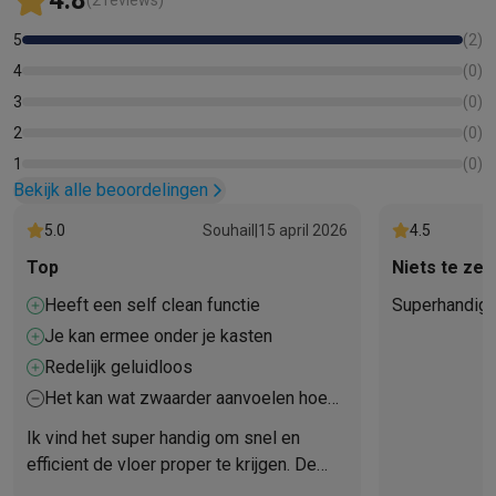
4.8
(2 reviews)
5
(
2
)
4
(
0
)
3
(
0
)
2
(
0
)
1
(
0
)
Bekijk alle beoordelingen
5.0
Souhail
|
15 april 2026
4.5
Top
Niets te ze
Heeft een self clean functie
Superhandig
Je kan ermee onder je kasten
Redelijk geluidloos
Het kan wat zwaarder aanvoelen hoe
langer je ermee bezig bent, maar da
Ik vind het super handig om snel en
neem ik er graag bij.
efficient de vloer proper te krijgen. De
self clean is ook echt geweldig, dat