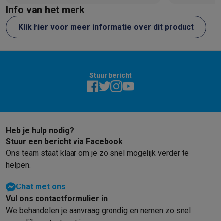
Info van het merk
neemt dan ook een stukje onderhoud
weg die je anders zelf moest doen.
Klik hier voor meer informatie over dit product
Stuur bericht
Heb je hulp nodig?
Stuur een bericht via Facebook
Ons team staat klaar om je zo snel mogelijk verder te
helpen.
Chat met ons
Vul ons contactformulier in
We behandelen je aanvraag grondig en nemen zo snel