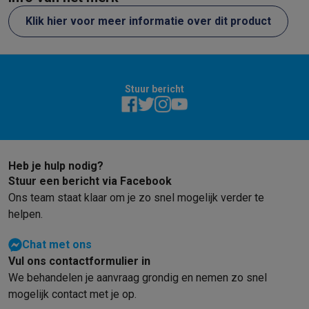
Refurbished
Refurbished smartphones
Refurbished tablets
Refurbished lap
Klik hier voor meer informatie over dit product
Huishouden
Wasmachines met ecocheques
Droogkasten met ecocheques
Kleine keukentoestellen
Kleine keukentoestellen met ecocheques
Koffiemachines met
Stuur bericht
Grote keukentoestellen
Vaatwassers met ecocheques
Koelkasten met ecocheques
Die
Airco
Airco's met ecocheques
Heb je hulp nodig?
TV & audio
Stuur een bericht via Facebook
TV met ecocheques
Bluetooth speakers met ecocheques
Kopt
Ons team staat klaar om je zo snel mogelijk verder te
Multimedia & telefonie
helpen.
Smartphones met ecocheques
Tablets met ecocheques
Laptop
Transport
Chat met ons
Elektrische steps met ecocheques
Vul ons contactformulier in
Eco initiatieven
We behandelen je aanvraag grondig en nemen zo snel
Impact
Energie besparen
Recycleer je oud elektro
mogelijk contact met je op.
Info & acties