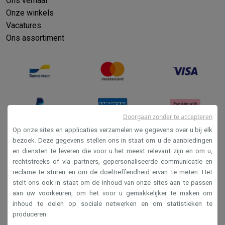
Ons verhaal
Onze winkels
Vacatures
Ons assortiment
Doorgaan zonder te accepteren
Op onze sites en applicaties verzamelen we gegevens over u bij elk
bezoek. Deze gegevens stellen ons in staat om u de aanbiedingen
en diensten te leveren die voor u het meest relevant zijn en om u,
Verkoopsvoorwaarden
rechtstreeks of via partners, gepersonaliseerde communicatie en
Privacy
reclame te sturen en om de doeltreffendheid ervan te meten. Het
stelt ons ook in staat om de inhoud van onze sites aan te passen
Disclaimer
aan uw voorkeuren, om het voor u gemakkelijker te maken om
Cookies
inhoud te delen op sociale netwerken en om statistieken te
produceren.