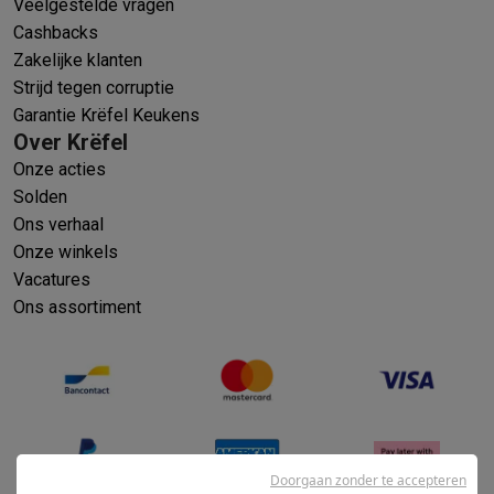
Veelgestelde vragen
Cashbacks
Zakelijke klanten
Strijd tegen corruptie
Garantie Krëfel Keukens
Over Krëfel
Onze acties
Solden
Ons verhaal
Onze winkels
Vacatures
Ons assortiment
Doorgaan zonder te accepteren