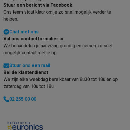
Stuur een bericht via Facebook
Info & acties
Ons team staat klaar om je zo snel mogelijk verder te
Solden
Alle soldendeals
Solden op groot elektro
Solden op klein
helpen.
Acties
Deals van het moment
Promoties
Cashbacks
Solden
Black
Daarom Krëfel
Gratis levering
Laagste prijsgarantie
Persoonlijke
Chat met ons
Installatie aan huis
Groot elektro installatie
Inbouw installatie
TV 
Vul ons contactformulier in
Betalingsmogelijkheden
Gift card
Ecocheques
Kopen op afbetal
We behandelen je aanvraag grondig en nemen zo snel
Klantenservice
Herstelling van je toestel
Controleer jouw leveri
mogelijk contact met je op.
Groot elektro & inbouw
Vind jouw ideale wasmachine
Welke kook
Klein elektro
Beauty & gezondheid
Huishouden
Keuken
Meer...
Stuur ons een mail
Beeld & Geluid
Kies jouw ideale TV
Een speaker voor elke situa
Bel de klantendienst
Sport & Ontspanning
Hoe kies je een smartwatch?
Hoe kies je 
We zijn elke weekdag bereikbaar van 8u30 tot 18u en op
Outlet
zaterdag van 10u tot 18u.
Outlet
Alle outlet deals
Outlet multimedia & telefonie
Outlet groo
02 255 00 00