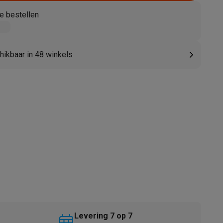
e bestellen
hikbaar in 48 winkels
akken
Accessoires
kels
Droogrekken
Levering 7 op 7