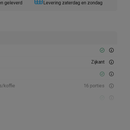
en geleverd
Levering zaterdag en zondag
Thermometers
Accessoires
Zijkant
s/koffie
16 porties