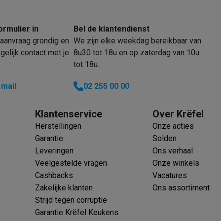
ormulier in
Bel de klantendienst
aanvraag grondig en
We zijn elke weekdag bereikbaar van
klein elektro
Solden op multimedia
Solden op TV & audio
elijk contact met je
8u30 tot 18u en op zaterdag van 10u
Black Friday
tot 18u.
lijke winkelbeleving
Niet tevreden, geld terug
 mail
02 255 00 00
ie
TV installatie
etaling
Alma: betaal in 2 of 3 keer
Klarna: betaal binnen 30 dagen
everingsuur
Zakelijke klanten
ProteKt: verzeker je toestel
Swap Pro
Klantenservice
Over Krëfel
 kookplaat past bij jouw keuken?
Meer...
Herstellingen
Onze acties
..
Garantie
Solden
ituatie
Hoofdtelefoon of oortjes?
Meer...
Leveringen
Ons verhaal
 je een elektrische step?
Hoe kies je een drone ?
Veelgestelde vragen
Onze winkels
Cashbacks
Vacatures
 groot elektro
Outlet klein elektro
Outlet TV & audio
Outlet accesso
Zakelijke klanten
Ons assortiment
Strijd tegen corruptie
Garantie Krëfel Keukens