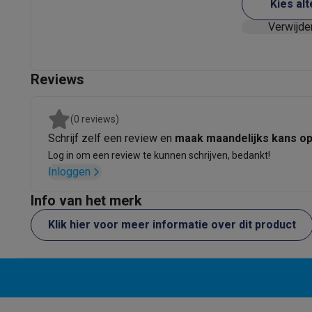
Materiaal
Kies alt
Eco producten
Ecocheques
Verwijde
Breedte
Info ecocheques
Alle eco producten
Alle eco promoties
Refurbished
Diepte
Refurbished smartphones
Refurbished tablets
Refurbished
Reviews
Hoogte
Huishouden
Wasmachines met ecocheques
Droogkasten met ecoche
Gewicht
(0 reviews)
Kleine keukentoestellen
Schrijf zelf een review en
maak maandelijks kans o
Kleine keukentoestellen met ecocheques
Koffiemachines
Technische eigenschappen
Log in om een review te kunnen schrijven, bedankt!
Grote keukentoestellen
Inloggen
Vermogen
Vaatwassers met ecocheques
Koelkasten met ecocheque
Airco
Info van het merk
Pompdruk
Airco's met ecocheques
Klik hier voor meer informatie over dit product
TV & audio
Verwarmingssysteem
TV met ecocheques
Bluetooth speakers met ecocheques
Materiaal maalschijven
Multimedia & telefonie
Smartphones met ecocheques
Tablets met ecocheques
La
Transport