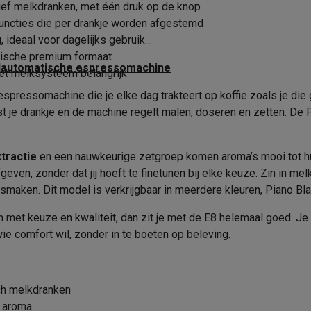
era's
Nikon camera's
Lenzen
sief melkdranken, met één druk op de knop
Warmhoudplaat
uncties die per drankje worden afgestemd
Verwijderbare filterhouder
en
Statieven & tripods
Action cam accessoires
, ideaal voor dagelijks gebruik
atische premium formaat
Timer
volautomatische espressomachine
het melksysteem belangrijk
SM’s met toetsen
Refurbished smartphones
iPhone 17
Samsung G
Snoeropbergmogelijkheid
ressomachine die je elke dag trakteert op koffie zoals je die gra
hoesjes
Screenprotectors
iPhone 17 Hoesjes
Galaxy S26 hoesjes
G
st je drankje en de machine regelt malen, doseren en zetten. De
Automatisch uitwerpen capsu
ders
-C kabels
Lightning kabels
Powerbanks
Bediening
tractie
en een nauwkeurige zetgroep komen aroma’s mooi tot hu
es
GSM houders auto
Micro SD-kaarten
Overige accessoires
ven, zonder dat jij hoeft te finetunen bij elke keuze. Zin in me
Display
smaken. Dit model is verkrijgbaar in meerdere kleuren, Piano Blac
Bedieningspaneel
sch met 1 druk op de knop
s laptops
Copilot+ pc
Chromebooks
Monitors
Desktops
 met keuze en kwaliteit, dan zit je met de E8 helemaal goed. Je 
akers
PC headsets
Microfoons
Docking stations
Externe DVD spe
ie comfort wil, zonder in te boeten op beleving.
Gebruikersprofielen
Melkslang
b
Tablethoezen
E-readers
Accessoires
Geheugenfunctie
 adapters
Mesh Wi-Fi
Switches
Netwerkkabels
ch melkdranken
Connectie met smartphone
SD-kaarten
CD's & DVD's
k aroma