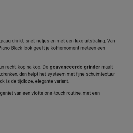
alaxy Fold8
ag drinkt, snel, netjes en met een luxe uitstraling. Van
alaxy Flip8 & Fold8 (Ultra) hoesjes
 Piano Black look geeft je koffiemoment meteen een
les
n recht, kop na kop. De
geavanceerde grinder
maalt
lkdranken, dan helpt het systeem met fijne schuimtextuur
k is de tijdloze, elegante variant.
Druktoetsen
geniet van een vlotte one-touch routine, met een
lers
1