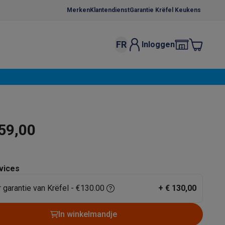
Merken
Klantendienst
Garantie Krëfel Keukens
FR
Inloggen
kels
Droogrekken
s
 microgolfovens
Inbouw wasmachines
ten
59,00
vices
r garantie van Krëfel - €130.00
+
€ 130,00
o
Koffiezetapparaten
Koffie, capsules & pads
Accessoires
In winkelmandje