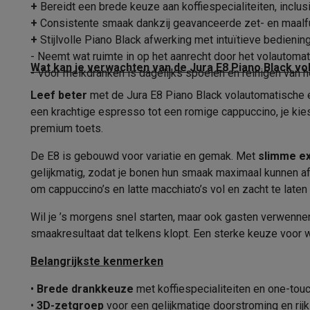
Fototoestellen
Digitale camera's
Instant camera's
Canon cam
+
Bereidt een brede keuze aan koffiespecialiteiten, inclu
Geïntegreerde koffiemolen
Video
GoPro
Action cams
Drones
Camcorder
+
Consistente smaak dankzij geavanceerde zet- en maalf
Instelbare temperatuur
Foto accessoires
Cameratassen
Flitsers & filters
SD-kaart
+
Stijlvolle Piano Black afwerking met intuïtieve bediening
Telefonie & smartwatches
- Neemt wat ruimte in op het aanrecht door het volautom
Instelbare koffiesterkte
Wat kan je verwachten van de Jura E8 Piano Black 
- Voor melkdranken is dagelijks spoelen en reinigen van 
GSM's
Smartphones
Apple iPhone
Samsung smartphones
G
Refurbished
Refurbished smartphones
BuyBack
Leef beter
Instelbaar koffievolume
met de Jura E8 Piano Black volautomatische esp
GSM bescherming
iPhone hoesjes
Samsung hoesjes
Alle 
een krachtige espresso tot een romige cappuccino, je kie
Drukmeter
Smartwatches
Smartwatches
Activity Trackers
Bandjes
Opla
premium toets.
GSM opladers
Opladers en kabels
Draadloze opladers
USB
Melkbereiding
De E8 is gebouwd voor variatie en gemak. Met
slimme ex
GSM accessoires
AirTags & GPS trackers
Draadloze oortj
gelijkmatig, zodat je bonen hun smaak maximaal kunnen afge
Vaste telefoons
Vaste telefoons
Walkie talkies
Babyfoons
Geschikt voor melk opschuimen
om cappuccino’s en latte macchiato’s vol en zacht te laten 
Computers & tablets
Manier van melkbereiding
Automati
Computers
Laptops
Gaming laptops
Apple MacBook
Window
Wil je ’s morgens snel starten, maar ook gasten verwennen
Randapparatuur IT
Muizen
Toetsenborden
Webcams
PC spe
smaakresultaat dat telkens klopt. Een sterke keuze voor w
Melkopschuimmethode
Tablets & e-readers
Tablets
Apple iPad
Samsung Galaxy Ta
Belangrijkste kenmerken
Printen
Printers
Inktpatronen & papier
Cricut
Instelbaar melkvolume
Netwerk & wifi
Routers & access points
Powerline & Wi-Fi
•
Brede drankkeuze
met koffiespecialiteiten en one-tou
2 melkspecialiteiten tegelijk
Geheugen & opslag
Externe harde schijven
SSD
USB-sticks
•
3D-zetgroep
voor een gelijkmatige doorstroming en rij