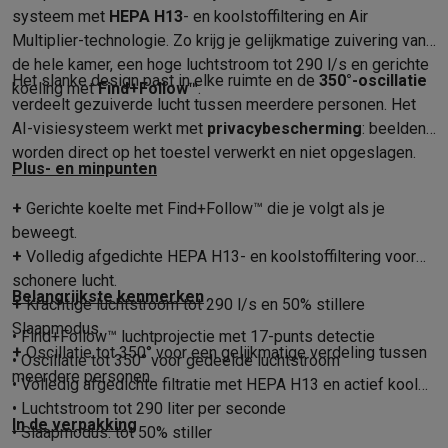
Foto accessoires
Cameratassen
Flitsers & filters
SD-kaarten
Sta
systeem met
HEPA H13
- en koolstoffiltering en Air
Telefonie & smartwatches
Multiplier-technologie. Zo krijg je gelijkmatige zuivering van
GSM's
Smartphones
Apple iPhone
Samsung smartphones
GSM’s
de hele kamer, een hoge luchtstroom tot 290 l/s en gerichte
Refurbished
Refurbished smartphones
BuyBack
Het slanke design past in elke ruimte en de
350°-oscillatie
koeling met
Find+Follow™
.
GSM bescherming
iPhone hoesjes
Samsung hoesjes
Alle hoesj
verdeelt gezuiverde lucht tussen meerdere personen. Het
Smartwatches
Smartwatches
Activity Trackers
Bandjes
Opladers
AI-visiesysteem werkt met
privacybescherming
: beelden
GSM opladers
Opladers en kabels
Draadloze opladers
USB-C k
worden direct op het toestel verwerkt en niet opgeslagen.
Plus- en minpunten
GSM accessoires
AirTags & GPS trackers
Draadloze oortjes
GS
Vaste telefoons
Vaste telefoons
Walkie talkies
Babyfoons
+
Gerichte koelte met Find+Follow™ die je volgt als je
Computers & tablets
beweegt.
Computers
Laptops
Gaming laptops
Apple MacBook
Windows la
+
Volledig afgedichte HEPA H13- en koolstoffiltering voor
Randapparatuur IT
Muizen
Toetsenborden
Webcams
PC speaker
schonere lucht.
Belangrijkste kenmerken
Tablets & e-readers
Tablets
Apple iPad
Samsung Galaxy Tab
Tab
+
Krachtige luchtstroom tot 290 l/s en 50% stillere
Printen
Printers
Inktpatronen & papier
Cricut
Slaapmodus.
• Find+Follow™ luchtprojectie met 17-punts detectie
Netwerk & wifi
Routers & access points
Powerline & Wi-Fi adap
+
Oscillatie tot 350° voor een gelijkmatige verdeling tussen
• Oscillatie tot 350° voor gedeelde luchtstroom
Geheugen & opslag
Externe harde schijven
SSD
USB-sticks
SD-k
meerdere personen.
• Volledig afgedichte filtratie met HEPA H13 en actief kool
Software
Windows & Microsoft Office
Anti-Virus
Overige softwa
• Luchtstroom tot 290 liter per seconde
In de verpakking
Toebehoren IT
Opladers & kabels
Tassen & sleeves
Steunen
Mu
• Slaapmodus: tot 50% stiller