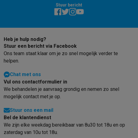
Refurbished
Stuur bericht
Refurbished smartphones
Refurbished tablets
Refurbished lap
Huishouden
Wasmachines met ecocheques
Droogkasten met ecocheques
Kleine keukentoestellen
Kleine keukentoestellen met ecocheques
Koffiemachines met
Heb je hulp nodig?
Grote keukentoestellen
Stuur een bericht via Facebook
Ons team staat klaar om je zo snel mogelijk verder te
Vaatwassers met ecocheques
Koelkasten met ecocheques
Die
Airco
helpen.
Airco's met ecocheques
Chat met ons
TV & audio
Vul ons contactformulier in
TV met ecocheques
Bluetooth speakers met ecocheques
Kopt
We behandelen je aanvraag grondig en nemen zo snel
Multimedia & telefonie
mogelijk contact met je op.
Smartphones met ecocheques
Tablets met ecocheques
Laptop
Transport
Stuur ons een mail
Elektrische steps met ecocheques
Bel de klantendienst
Eco initiatieven
We zijn elke weekdag bereikbaar van 8u30 tot 18u en op
Impact
Energie besparen
Recycleer je oud elektro
zaterdag van 10u tot 18u.
Info & acties