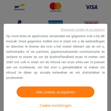
Doorgaan zonder te accepteren
Op onze sites en applicaties verzamelen we gegevens over u bij elk
bezoek. Deze gegevens stellen ons in staat om u de aanbiedingen
en diensten te leveren die voor u het meest relevant zijn en om u,
Verkoopsvoorwaarden
rechtstreeks of via partners, gepersonaliseerde communicatie en
Privacy
reclame te sturen en om de doeltreffendheid ervan te meten. Het
stelt ons ook in staat om de inhoud van onze sites aan te passen
Disclaimer
aan uw voorkeuren, om het voor u gemakkelijker te maken om
Cookies
inhoud te delen op sociale netwerken en om statistieken te
produceren.
Krëfel NV - Steenstraat 44 - Industriezone 4 "T Sas",
1851 Humbeek, België
Alle cookies accepteren
BTW BE 0400.673.544
Cookie-instellingen
Copyright 2026