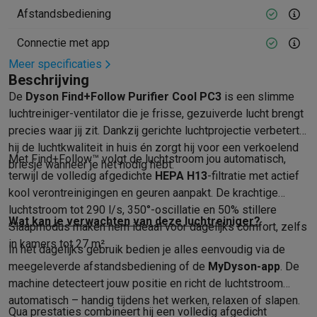
Afstandsbediening
Mondhygiëne
Elektrische tandenborstels
Opzetborstels
Waterf
Scheren
Elektrische scheerapparaten
Baardtrimmers
Multigroo
Connectie met app
Lichaamsontharing
IPL ontharing
Epilators
Ladyshaves
Meer specificaties
Beauty
Gelaatsverzorging
LED Maskers
Spiegels
Hand & voetve
Beschrijving
Massage
Voetmassage
Massagestoelen
Nek & schoudermass
De
Dyson Find+Follow Purifier Cool PC3
is een slimme
Gezondheid
Personenweegschalen
Bloeddrukmeters
Elektrosti
luchtreiniger-ventilator die je frisse, gezuiverde lucht brengt
Voor de baby
Babyfoons
Borstkolven
Flessenwarmers
Aerosols
precies waar jij zit. Dankzij gerichte luchtprojectie verbetert
TV, audio & foto
hij de luchtkwaliteit in huis én zorgt hij voor een verkoelend
TV & beamers
TV
TV's met soundbar
2026 TV
LG TV
Samsung TV
Met Find+Follow™ volgt de luchtstroom jou automatisch,
briesje wanneer je het nodig hebt.
Randapparatuur TV
Soundbars
Home cinema
Versterkers
Medias
terwijl de volledig afgedichte
HEPA H13
-filtratie met actief
kool verontreinigingen en geuren aanpakt. De krachtige
Hoofdtelefoons & oortjes
Koptelefoons
Draadloze koptelefoo
luchtstroom tot 290 l/s, 350°-oscillatie en 50% stillere
Speakers
Speakers
Bluetooth speakers
Smart speakers
Party s
Wat kan je verwachten van deze luchtreiniger?
Slaapmodus maken hem ideaal voor dagelijks comfort, zelfs
Muziek in huis
Radio's & wekkers
Platenspelers
Hifi-ketens
in kamers tot 27 m².
Navigatie
Dashcams
GPS
Coyote
GPS accessoires
In het dagelijks gebruik bedien je alles eenvoudig via de
TV & audio accessoires
Steunen
Kabels
Draagbare mediaspele
meegeleverde afstandsbediening of de
MyDyson-app
. De
Fototoestellen
Digitale camera's
Instant camera's
Canon camera'
machine detecteert jouw positie en richt de luchtstroom
Video
GoPro
Action cams
Drones
Camcorder
automatisch – handig tijdens het werken, relaxen of slapen.
Qua prestaties combineert hij een volledig afgedicht