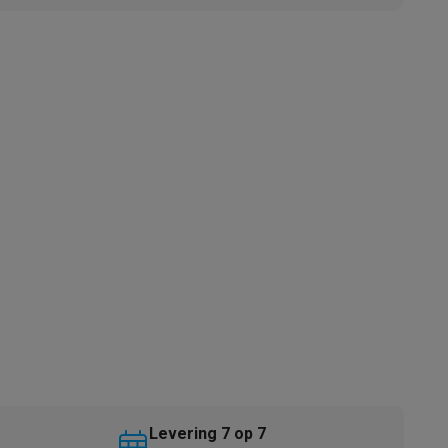
akken
Accessoires
kels
Droogrekken
Levering 7 op 7