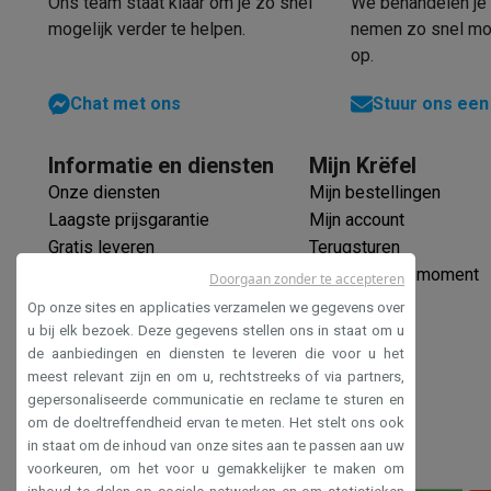
Ons team staat klaar om je zo snel
We behandelen je 
Software
Windows & Microsoft Office
Anti-Virus
Overige s
mogelijk verder te helpen.
nemen zo snel mog
Toebehoren IT
Opladers & kabels
Tassen & sleeves
Steune
op.
Gaming
PlayStation
PlayStation 5
PS5 games
PS4 games
Playstati
Chat met ons
Stuur ons een
Nintendo
Nintendo Switch 2
Nintendo Switch games
Ninten
Xbox
Xbox games
Xbox controllers
Xbox headsets
Xbox ac
Informatie en diensten
Mijn Krëfel
PC gaming
Gaming laptops
Gaming PC
Gaming monitors
Gam
Onze diensten
Mijn bestellingen
Gaming setup
Gaming headsets
Gaming microfoons
Gaming
Laagste prijsgarantie
Mijn account
Smart home & devices
Gratis leveren
Terugsturen
Smartwatches
Smartwatches
Activity Trackers
Bandjes
Opla
Verlengde garantie
Mijn leveringsmoment
Doorgaan zonder te accepteren
Mobiliteit
Elektrische steps
Dashcams
GPS
Coyote
Elektris
Ecocheques
Op onze sites en applicaties verzamelen we gegevens over
Veiligheid & bescherming
Bewakingscamera's
Alarmsyste
Veilig betalen
u bij elk bezoek. Deze gegevens stellen ons in staat om u
Contactloos betalen
Betaalterminals
Accessoires SumUp
de aanbiedingen en diensten te leveren die voor u het
Toegankelijkheidsverklaring
Omgeving & comfort
Verlichting
Plug & play zonnepanelen
meest relevant zijn en om u, rechtstreeks of via partners,
Entertainment
Smart TV
Smart speakers
Google TV Streame
gepersonaliseerde communicatie en reclame te sturen en
Keuken
Slimme koelkasten
Slimme vaatwassers
Slimme e
om de doeltreffendheid ervan te meten. Het stelt ons ook
Huishouden & gezondheid
Slimme wasmachines
Slimme d
in staat om de inhoud van onze sites aan te passen aan uw
voorkeuren, om het voor u gemakkelijker te maken om
Eco producten