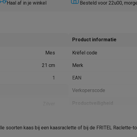
Huisdierverzorging
GPS trackers dieren
Haal af in je winkel
Besteld voor 22u00, morg
tels
Multistylers
Krulspelden
terflossers
groomers
Tondeuses
Scheerkoppen
Accessoires
Product informatie
etverzorging
Accessoires
Mes
Krëfel code
massage
Massage guns
rostimulatie apparaten
Bloedcirculatie apparaten
Infraroodlampen
21 cm
Merk
sols
Luchtbevochtigers
1
EAN
g TV
TCL TV
TV steunen
Beamers
Verkoperscode
diastreamers
DVD & Blu-Ray spelers
efoons
Oortjes
Draadloze oortjes
Sportoortjes
Productveiligheid
Zilver
ty speakers
s
RVS
Verantwoordelijke marktdeeln
de EU
le soorten kaas bij een kaasraclette of bij de FRITEL Raclette-toe
pelers
Audio accessoires
Adres