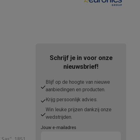
tion accessoires
 accessoires
Schrijf je in voor onze
Racing
Smartphone gaming controllers
Accessoires
nieuwsbrief!
Blijf op de hoogte van nieuwe
s & GPS trackers
aanbiedingen en producten.
Krijg persoonlijk advies.
Win leuke prijzen dankzij onze
wedstrijden.
 personenweegschalen
Slimme elektrische tandenborstels
Babyf
Jouw e-mailadres
T Sas", 1851