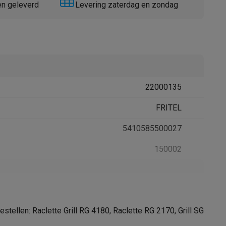
en geleverd
Levering zaterdag en zondag
22000135
Thermometers
Accessoires
FRITEL
5410585500027
150002
emer in
FRITEL
stellen: Raclette Grill RG 4180, Raclette RG 2170, Grill SG
Belgie Stadsheide 11 3500 Hasselt