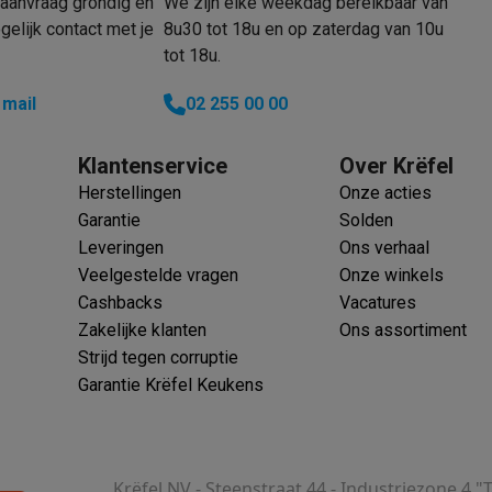
aanvraag grondig en
We zijn elke weekdag bereikbaar van
oftware
elijk contact met je
8u30 tot 18u en op zaterdag van 10u
n
Muismatten
Overige accessoires
tot 18u.
on controllers
Playstation headsets
Playstation VR-brillen
Playsta
 mail
02 255 00 00
do Switch controllers
Nintendo Switch headsets
Nintendo Switch
cessoires
Klantenservice
Over Krëfel
ing muizen
Gaming toetsenborden
PC gaming controllers
Herstellingen
Onze acties
stoelen
Gaming desks
Gaming TV
Gaming monitors
VR brillen
Sim 
Garantie
Solden
Leveringen
Ons verhaal
ders
Veelgestelde vragen
Onze winkels
che steps accessoires
GPS accessoires
Cashbacks
Vacatures
men
Bewegingsdetectoren
Slimme deurbellen
Rookmelders
AirTag
Zakelijke klanten
Ons assortiment
Strijd tegen corruptie
Voice assistant
Weerstations
Garantie Krëfel Keukens
r
Apple TV
Batterijen & opladers
Stekkers & adapters
spressomachines
Slimme ovens
Slimme keukenrobots
roogkasten
Slimme luchtbehandeling
Slimme stofzuigers
Slimme
Krëfel NV - Steenstraat 44 - Industriezone 4 "