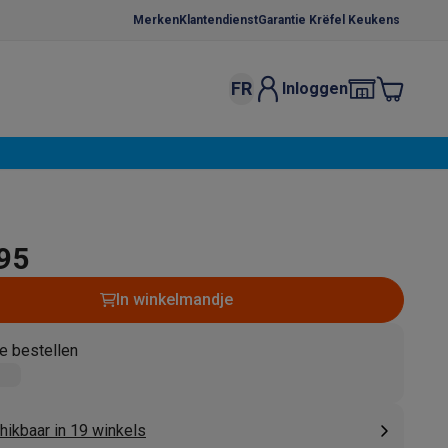
Merken
Klantendienst
Garantie Krëfel Keukens
FR
Inloggen
kels
Droogrekken
s
 microgolfovens
Inbouw wasmachines
ten
,95
In winkelmandje
e bestellen
o
Koffiezetapparaten
Koffie, capsules & pads
Accessoires
hikbaar in 19 winkels