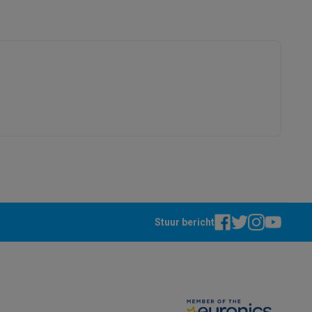
+32 11 154 251
info@fritel.com
alaxy Fold8
alaxy Flip8 & Fold8 (Ultra) hoesjes
Stuur bericht
lers