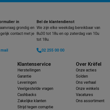
oftware
n
Muismatten
Overige accessoires
on controllers
Playstation headsets
Playstation VR-brillen
Playsta
ormulier in
Bel de klantendienst
do Switch controllers
Nintendo Switch headsets
Nintendo Switch
aanvraag grondig en
We zijn elke weekdag bereikbaar van
cessoires
elijk contact met je
8u30 tot 18u en op zaterdag van 10u
ing muizen
Gaming toetsenborden
PC gaming controllers
tot 18u.
stoelen
Gaming desks
Gaming TV
Gaming monitors
VR brillen
Sim 
 mail
02 255 00 00
ders
Klantenservice
Over Krëfel
che steps accessoires
GPS accessoires
Herstellingen
Onze acties
men
Bewegingsdetectoren
Slimme deurbellen
Rookmelders
AirTag
Garantie
Solden
Leveringen
Ons verhaal
Voice assistant
Weerstations
Veelgestelde vragen
Onze winkels
r
Apple TV
Batterijen & opladers
Stekkers & adapters
Cashbacks
Vacatures
spressomachines
Slimme ovens
Slimme keukenrobots
Zakelijke klanten
Ons assortiment
roogkasten
Slimme luchtbehandeling
Slimme stofzuigers
Slimme
Strijd tegen corruptie