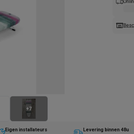
enders
Soepmakers
Hakmolens
Accessoires
Onlin
kokers
Kookrobots
Pastamachines
Opzetkookplaten
Accessoires
i
Pizzamakers
Accessoires
barbecues
Accessoires
Besc
nen
Waterfilterpatronen
Ijsblokjesmachines
toestellen
Keukengerei & gadgets
verse desserten
oires
Sledestofzuigers
Handstofzuigers
Bouwstofzuigers
Stofzuigerz
adrobots
Robot ramenwassers
Hogedrukreinigers
Ruitenwassers
Dweilsystemen
Accessoires
e strijkplanken
Strijkplanken
Accessoires
es
+
7
ntvochtigers
Weerstations
en droogkast sets
Was-droogcombinaties
Tussenkaders en sok
Eigen installateurs
Levering binnen 48u