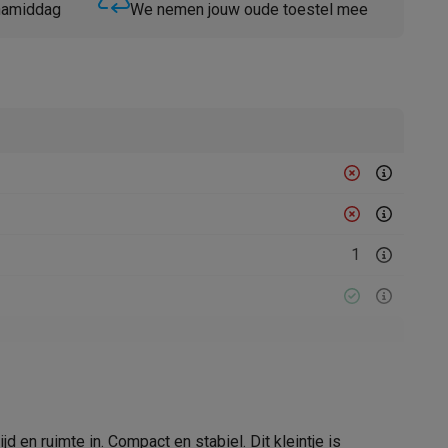
 namiddag
We nemen jouw oude toestel mee
Thermometers
Accessoires
1
22000579
Brabantia
d en ruimte in. Compact en stabiel. Dit kleintje is