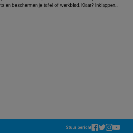
8710755119743
aats en beschermen je tafel of werkblad. Klaar? Inklappen
119743
alaxy Fold8
emer in
BRABANTIA
alaxy Flip8 & Fold8 (Ultra) hoesjes
België Stuifzandstraat 31 3900 Pelt
0032 11 93 00 10
service@brabantia.com
lers
Stuur bericht