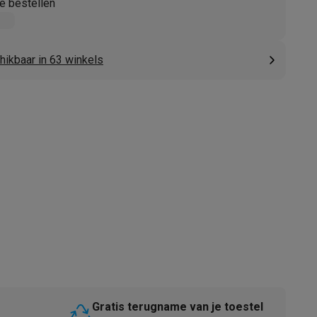
e bestellen
hikbaar in 63 winkels
akken
Accessoires
kels
Droogrekken
Gratis terugname van je toestel