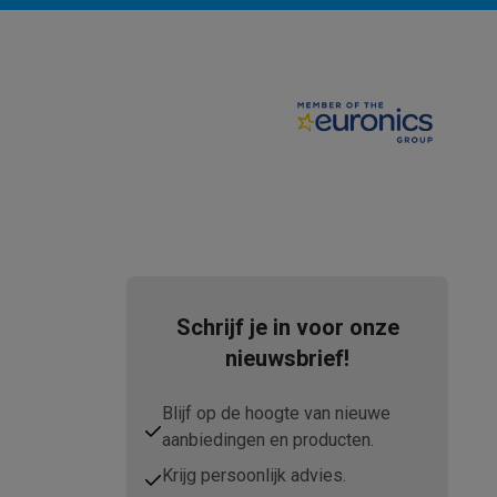
tion accessoires
 accessoires
Racing
Smartphone gaming controllers
Accessoires
Schrijf je in voor onze
s & GPS trackers
nieuwsbrief!
Blijf op de hoogte van nieuwe
aanbiedingen en producten.
Krijg persoonlijk advies.
 personenweegschalen
Slimme elektrische tandenborstels
Babyf