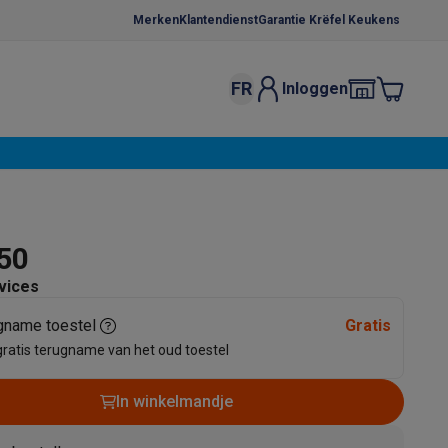
Merken
Klantendienst
Garantie Krëfel Keukens
FR
Inloggen
kels
Droogrekken
s
 microgolfovens
Inbouw wasmachines
ten
,50
vices
gname toestel
Gratis
gratis terugname van het oud toestel
o
Koffiezetapparaten
Koffie, capsules & pads
Accessoires
In winkelmandje