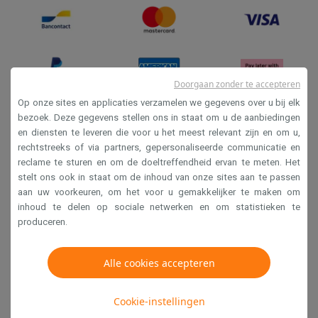
Doorgaan zonder te accepteren
Op onze sites en applicaties verzamelen we gegevens over u bij elk
bezoek. Deze gegevens stellen ons in staat om u de aanbiedingen
en diensten te leveren die voor u het meest relevant zijn en om u,
Verkoopsvoorwaarden
rechtstreeks of via partners, gepersonaliseerde communicatie en
Privacy
reclame te sturen en om de doeltreffendheid ervan te meten. Het
stelt ons ook in staat om de inhoud van onze sites aan te passen
Disclaimer
aan uw voorkeuren, om het voor u gemakkelijker te maken om
Cookies
inhoud te delen op sociale netwerken en om statistieken te
produceren.
Krëfel NV - Steenstraat 44 - Industriezone 4 "T Sas",
1851 Humbeek, België
Alle cookies accepteren
BTW BE 0400.673.544
Cookie-instellingen
Copyright 2026