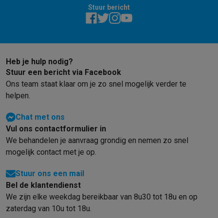
Info ecocheques
Alle eco producten
Alle eco promoties
Stuur bericht
Refurbished
Refurbished smartphones
Refurbished tablets
Refurbished lap
Huishouden
Wasmachines met ecocheques
Droogkasten met ecocheques
Kleine keukentoestellen
Heb je hulp nodig?
Stuur een bericht via Facebook
Kleine keukentoestellen met ecocheques
Koffiemachines met
Ons team staat klaar om je zo snel mogelijk verder te
Grote keukentoestellen
helpen.
Vaatwassers met ecocheques
Koelkasten met ecocheques
Die
Airco
Chat met ons
Airco's met ecocheques
Vul ons contactformulier in
TV & audio
We behandelen je aanvraag grondig en nemen zo snel
TV met ecocheques
Bluetooth speakers met ecocheques
Kopt
mogelijk contact met je op.
Multimedia & telefonie
Smartphones met ecocheques
Tablets met ecocheques
Laptop
Stuur ons een mail
Transport
Bel de klantendienst
Elektrische steps met ecocheques
We zijn elke weekdag bereikbaar van 8u30 tot 18u en op
Eco initiatieven
zaterdag van 10u tot 18u.
Impact
Energie besparen
Recycleer je oud elektro