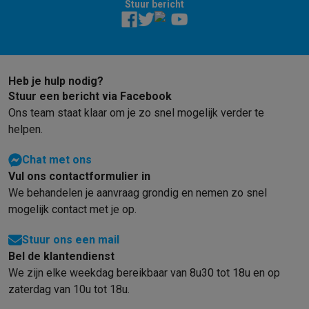
Stuur bericht
Solden
Alle soldendeals
Solden op groot elektro
Solden op klein
Acties
Deals van het moment
Promoties
Cashbacks
Solden
Black
Daarom Krëfel
Gratis levering
Laagste prijsgarantie
Persoonlijke
Installatie aan huis
Groot elektro installatie
Inbouw installatie
TV 
Heb je hulp nodig?
Betalingsmogelijkheden
Gift card
Ecocheques
Kopen op afbetal
Stuur een bericht via Facebook
Klantenservice
Herstelling van je toestel
Controleer jouw leveri
Ons team staat klaar om je zo snel mogelijk verder te
Groot elektro & inbouw
Vind jouw ideale wasmachine
Welke kook
helpen.
Klein elektro
Beauty & gezondheid
Huishouden
Keuken
Meer...
Beeld & Geluid
Kies jouw ideale TV
Een speaker voor elke situa
Chat met ons
Sport & Ontspanning
Hoe kies je een smartwatch?
Hoe kies je 
Vul ons contactformulier in
Outlet
We behandelen je aanvraag grondig en nemen zo snel
Outlet
Alle outlet deals
Outlet multimedia & telefonie
Outlet groo
mogelijk contact met je op.
Stuur ons een mail
Bel de klantendienst
We zijn elke weekdag bereikbaar van 8u30 tot 18u en op
zaterdag van 10u tot 18u.