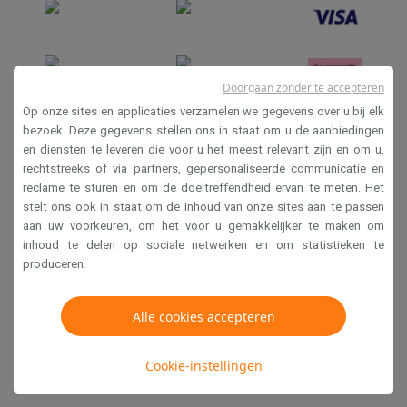
Doorgaan zonder te accepteren
Op onze sites en applicaties verzamelen we gegevens over u bij elk
bezoek. Deze gegevens stellen ons in staat om u de aanbiedingen
en diensten te leveren die voor u het meest relevant zijn en om u,
Verkoopsvoorwaarden
rechtstreeks of via partners, gepersonaliseerde communicatie en
Privacy
reclame te sturen en om de doeltreffendheid ervan te meten. Het
stelt ons ook in staat om de inhoud van onze sites aan te passen
Disclaimer
aan uw voorkeuren, om het voor u gemakkelijker te maken om
Cookies
inhoud te delen op sociale netwerken en om statistieken te
produceren.
Krëfel NV - Steenstraat 44 - Industriezone 4 "T Sas",
1851 Humbeek, België
Alle cookies accepteren
BTW BE 0400.673.544
Cookie-instellingen
Copyright 2026