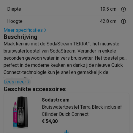
Mondhygiëne
Elektrische tandenborstels
Opzetborstels
Waterf
Diepte
19.5 cm
Scheren
Elektrische scheerapparaten
Baardtrimmers
Multigroo
Hoogte
42.8 cm
Lichaamsontharing
IPL ontharing
Epilators
Ladyshaves
Beauty
Gelaatsverzorging
LED Maskers
Spiegels
Hand & voetve
Meer specificaties
Beschrijving
Massage
Voetmassage
Massagestoelen
Nek & schoudermass
Maak kennis met de SodaStream TERRA™, het nieuwste
Gezondheid
Personenweegschalen
Bloeddrukmeters
Elektrosti
bruiswatertoestel van SodaStream. Verander in enkele
Voor de baby
Babyfoons
Borstkolven
Flessenwarmers
Aerosols
seconden gewoon water in vers bruiswater. Het toestel past
TV, audio & foto
perfect in de moderne keuken en dankzij de nieuwe Quick
TV & beamers
TV
TV's met soundbar
2026 TV
LG TV
Samsung TV
Connect-technologie kun je snel en gemakkelijk de
Randapparatuur TV
Soundbars
Home cinema
Versterkers
Medias
koolzuurcilinder plaatsen.
Hoofdtelefoons & oortjes
Koptelefoons
Draadloze koptelefoo
Lees meer
Geschikte accessoires
Speakers
Speakers
Bluetooth speakers
Smart speakers
Party s
Muziek in huis
Radio's & wekkers
Platenspelers
Hifi-ketens
Sodastream
Navigatie
Dashcams
GPS
Coyote
GPS accessoires
Bruiswatertoestel Terra Black inclusief
TV & audio accessoires
Steunen
Kabels
Draagbare mediaspele
Cilinder Quick Connect
Fototoestellen
Digitale camera's
Instant camera's
Canon camera'
€ 54,00
Video
GoPro
Action cams
Drones
Camcorder