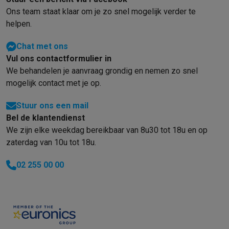
Info ecocheques
Alle eco producten
Alle eco promoties
Ons team staat klaar om je zo snel mogelijk verder te
Refurbished
helpen.
Refurbished smartphones
Refurbished tablets
Refurbished lap
Huishouden
Chat met ons
Wasmachines met ecocheques
Droogkasten met ecocheques
Vul ons contactformulier in
Kleine keukentoestellen
We behandelen je aanvraag grondig en nemen zo snel
Kleine keukentoestellen met ecocheques
Koffiemachines met
mogelijk contact met je op.
Grote keukentoestellen
Vaatwassers met ecocheques
Koelkasten met ecocheques
Die
Stuur ons een mail
Airco
Bel de klantendienst
Airco's met ecocheques
We zijn elke weekdag bereikbaar van 8u30 tot 18u en op
TV & audio
zaterdag van 10u tot 18u.
TV met ecocheques
Bluetooth speakers met ecocheques
Kopt
Multimedia & telefonie
02 255 00 00
Smartphones met ecocheques
Tablets met ecocheques
Laptop
Transport
Elektrische steps met ecocheques
Eco initiatieven
Impact
Energie besparen
Recycleer je oud elektro