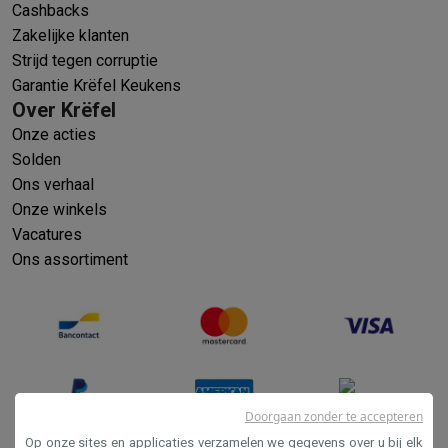
Cashbacks
Zakelijke klanten
Strijd tegen corruptie
Garantie Krëfel Keukens
Over Krëfel
Onze acties
Solden
Ons verhaal
Onze winkels
Vacatures
Ons assortiment
Doorgaan zonder te accepteren
Op onze sites en applicaties verzamelen we gegevens over u bij elk