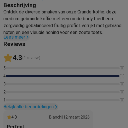
Beschrijving
Mondhygiëne
Elektrische tandenborstels
Opzetborstels
Waterf
Ontdek de diverse smaken van onze Grande-koffie: deze
Scheren
Elektrische scheerapparaten
Baardtrimmers
Multigroo
medium gebrande koffie met een ronde body biedt een
Lichaamsontharing
IPL ontharing
Epilators
Ladyshaves
zorgvuldig gebalanceerd fruitig profiel, verrijkt met gebrande
Beauty
Gelaatsverzorging
LED Maskers
Spiegels
Hand & voetve
noten en een vleugje honing voor een zoete toets.
Massage
Voetmassage
Massagestoelen
Nek & schoudermass
Lees meer
Gezondheid
Personenweegschalen
Bloeddrukmeters
Elektrosti
Reviews
Voor de baby
Babyfoons
Borstkolven
Flessenwarmers
Aerosols
4.3
TV, audio & foto
(1 review)
TV & beamers
TV
TV's met soundbar
2026 TV
LG TV
Samsung TV
5
(
0
)
Randapparatuur TV
Soundbars
Home cinema
Versterkers
Medias
4
(
1
)
Hoofdtelefoons & oortjes
Koptelefoons
Draadloze koptelefoo
3
(
0
)
Speakers
Speakers
Bluetooth speakers
Smart speakers
Party s
Muziek in huis
Radio's & wekkers
Platenspelers
Hifi-ketens
2
(
0
)
Navigatie
Dashcams
GPS
Coyote
GPS accessoires
1
(
0
)
TV & audio accessoires
Steunen
Kabels
Draagbare mediaspele
Bekijk alle beoordelingen
Fototoestellen
Digitale camera's
Instant camera's
Canon camera'
4.3
Bianchi
|
12 maart 2026
Video
GoPro
Action cams
Drones
Camcorder
Perfect