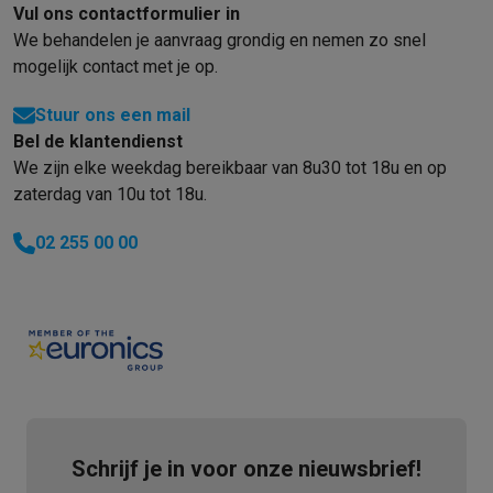
Gaming
Vul ons contactformulier in
PlayStation
PlayStation 5
PS5 games
PS4 games
Playstation co
We behandelen je aanvraag grondig en nemen zo snel
Nintendo
Nintendo Switch 2
Nintendo Switch games
Nintendo Sw
mogelijk contact met je op.
Xbox
Xbox games
Xbox controllers
Xbox headsets
Xbox access
PC gaming
Gaming laptops
Gaming PC
Gaming monitors
Gaming
Stuur ons een mail
Gaming setup
Gaming headsets
Gaming microfoons
Gamingstoe
Bel de klantendienst
Smart home & devices
We zijn elke weekdag bereikbaar van 8u30 tot 18u en op
zaterdag van 10u tot 18u.
Smartwatches
Smartwatches
Activity Trackers
Bandjes
Opladers
Mobiliteit
Elektrische steps
Dashcams
GPS
Coyote
Elektrische 
02 255 00 00
Veiligheid & bescherming
Bewakingscamera's
Alarmsystemen
B
Contactloos betalen
Betaalterminals
Accessoires SumUp
Omgeving & comfort
Verlichting
Plug & play zonnepanelen
Voice
Entertainment
Smart TV
Smart speakers
Google TV Streamer
App
Keuken
Slimme koelkasten
Slimme vaatwassers
Slimme espre
Huishouden & gezondheid
Slimme wasmachines
Slimme droog
Eco producten
Ecocheques
Schrijf je in voor onze nieuwsbrief!
Info ecocheques
Alle eco producten
Alle eco promoties