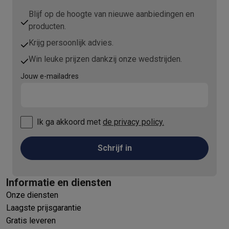
Refurbished
Refurbished smartphones
Refurbished tablets
Refurbished lap
Blijf op de hoogte van nieuwe aanbiedingen en
Huishouden
producten.
Wasmachines met ecocheques
Droogkasten met ecocheques
Krijg persoonlijk advies.
Kleine keukentoestellen
Win leuke prijzen dankzij onze wedstrijden.
Kleine keukentoestellen met ecocheques
Koffiemachines met
Grote keukentoestellen
Jouw e-mailadres
Vaatwassers met ecocheques
Koelkasten met ecocheques
Die
Airco
Airco's met ecocheques
Ik ga akkoord met
de privacy policy.
TV & audio
TV met ecocheques
Bluetooth speakers met ecocheques
Kopt
Schrijf in
Multimedia & telefonie
Smartphones met ecocheques
Tablets met ecocheques
Laptop
Transport
Informatie en diensten
Elektrische steps met ecocheques
Onze diensten
Eco initiatieven
Laagste prijsgarantie
Impact
Energie besparen
Recycleer je oud elektro
Gratis leveren
Info & acties