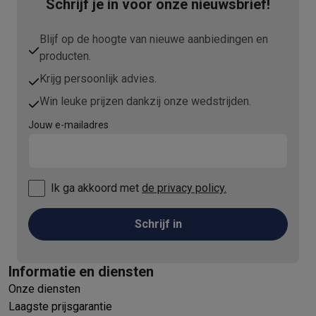
Info ecocheques
Alle eco producten
Alle eco promoties
Schrijf je in voor onze nieuwsbrief!
Refurbished
Refurbished smartphones
Refurbished tablets
Refurbished lap
Blijf op de hoogte van nieuwe aanbiedingen en
Huishouden
producten.
Wasmachines met ecocheques
Droogkasten met ecocheques
Krijg persoonlijk advies.
Kleine keukentoestellen
Win leuke prijzen dankzij onze wedstrijden.
Kleine keukentoestellen met ecocheques
Koffiemachines met
Grote keukentoestellen
Jouw e-mailadres
Vaatwassers met ecocheques
Koelkasten met ecocheques
Die
Airco
Airco's met ecocheques
Ik ga akkoord met
de privacy policy.
TV & audio
TV met ecocheques
Bluetooth speakers met ecocheques
Kopt
Schrijf in
Multimedia & telefonie
Smartphones met ecocheques
Tablets met ecocheques
Laptop
Transport
Informatie en diensten
Elektrische steps met ecocheques
Onze diensten
Eco initiatieven
Laagste prijsgarantie
Impact
Energie besparen
Recycleer je oud elektro