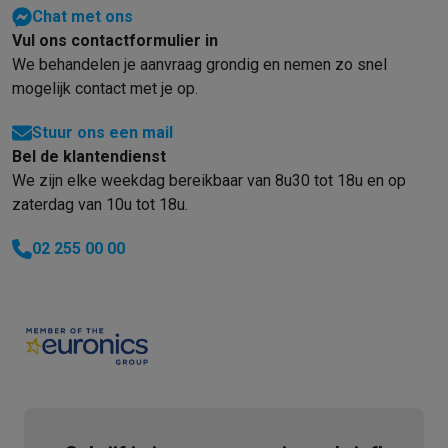
Gaming
Chat met ons
PlayStation
PlayStation 5
PS5 games
PS4 games
Playstation co
Vul ons contactformulier in
Nintendo
Nintendo Switch 2
Nintendo Switch games
Nintendo Sw
We behandelen je aanvraag grondig en nemen zo snel
Xbox
Xbox games
Xbox controllers
Xbox headsets
Xbox access
mogelijk contact met je op.
PC gaming
Gaming laptops
Gaming PC
Gaming monitors
Gaming
Gaming setup
Gaming headsets
Gaming microfoons
Gamingstoe
Stuur ons een mail
Gaming consoles
Bel de klantendienst
Smart home & devices
We zijn elke weekdag bereikbaar van 8u30 tot 18u en op
Smartwatches
Smartwatches
Activity Trackers
Bandjes
Opladers
zaterdag van 10u tot 18u.
Mobiliteit
Elektrische steps
Dashcams
GPS
Coyote
Elektrische 
02 255 00 00
Veiligheid & bescherming
Bewakingscamera's
Alarmsystemen
B
Contactloos betalen
Betaalterminals
Accessoires SumUp
Omgeving & comfort
Verlichting
Plug & play zonnepanelen
Voice
Entertainment
Smart TV
Smart speakers
Google TV Streamer
App
Keuken
Slimme koelkasten
Slimme vaatwassers
Slimme espre
Huishouden & gezondheid
Slimme wasmachines
Slimme droog
Eco producten
Ecocheques