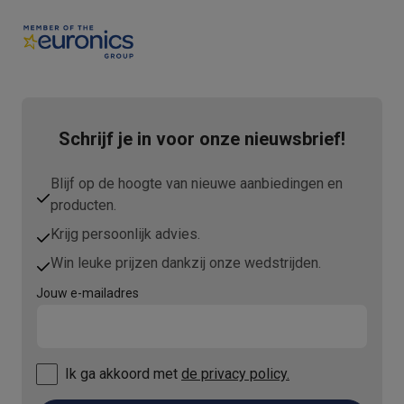
Refurbished
Refurbished smartphones
Refurbished tablets
Refurbished lap
Huishouden
Wasmachines met ecocheques
Droogkasten met ecocheques
Kleine keukentoestellen
Kleine keukentoestellen met ecocheques
Koffiemachines met
Grote keukentoestellen
Schrijf je in voor onze nieuwsbrief!
Vaatwassers met ecocheques
Koelkasten met ecocheques
Die
Airco
Blijf op de hoogte van nieuwe aanbiedingen en
Airco's met ecocheques
producten.
TV & audio
Krijg persoonlijk advies.
TV met ecocheques
Bluetooth speakers met ecocheques
Kopt
Win leuke prijzen dankzij onze wedstrijden.
Multimedia & telefonie
Smartphones met ecocheques
Tablets met ecocheques
Laptop
Jouw e-mailadres
Transport
Elektrische steps met ecocheques
Eco initiatieven
Ik ga akkoord met
de privacy policy.
Impact
Energie besparen
Recycleer je oud elektro
Info & acties