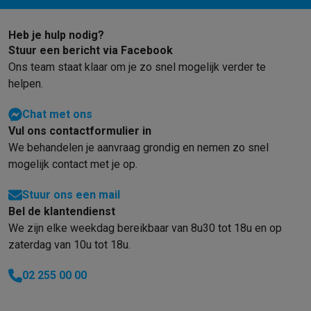
Gaming
PlayStation
PlayStation 5
PS5 games
PS4 games
Playstation co
Heb je hulp nodig?
Nintendo
Nintendo Switch 2
Nintendo Switch games
Nintendo Sw
Stuur een bericht via Facebook
Xbox
Xbox games
Xbox controllers
Xbox headsets
Xbox access
Ons team staat klaar om je zo snel mogelijk verder te
PC gaming
Gaming laptops
Gaming PC
Gaming monitors
Gaming
helpen.
Gaming setup
Gaming headsets
Gaming microfoons
Gamingstoe
Smart home & devices
Chat met ons
Smartwatches
Smartwatches
Activity Trackers
Bandjes
Opladers
Vul ons contactformulier in
Mobiliteit
Elektrische steps
Dashcams
GPS
Coyote
Elektrische 
We behandelen je aanvraag grondig en nemen zo snel
Veiligheid & bescherming
Bewakingscamera's
Alarmsystemen
B
mogelijk contact met je op.
Contactloos betalen
Betaalterminals
Accessoires SumUp
Omgeving & comfort
Verlichting
Plug & play zonnepanelen
Voice
Stuur ons een mail
Entertainment
Smart TV
Smart speakers
Google TV Streamer
App
Bel de klantendienst
Keuken
Slimme koelkasten
Slimme vaatwassers
Slimme espre
We zijn elke weekdag bereikbaar van 8u30 tot 18u en op
Huishouden & gezondheid
Slimme wasmachines
Slimme droog
zaterdag van 10u tot 18u.
Eco producten
02 255 00 00
Ecocheques
Info ecocheques
Alle eco producten
Alle eco promoties