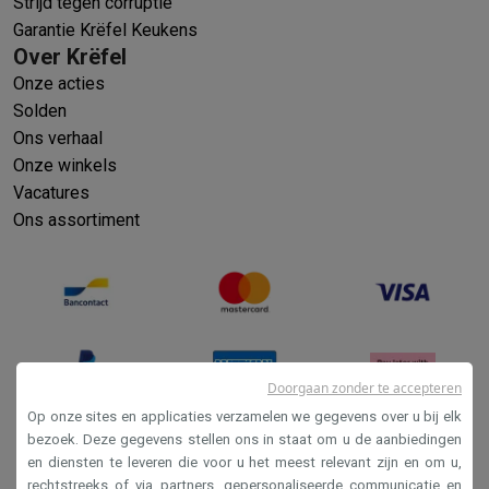
Strijd tegen corruptie
Garantie Krëfel Keukens
Over Krëfel
Onze acties
Solden
Ons verhaal
Onze winkels
Vacatures
Ons assortiment
Doorgaan zonder te accepteren
Op onze sites en applicaties verzamelen we gegevens over u bij elk
bezoek. Deze gegevens stellen ons in staat om u de aanbiedingen
en diensten te leveren die voor u het meest relevant zijn en om u,
Verkoopsvoorwaarden
rechtstreeks of via partners, gepersonaliseerde communicatie en