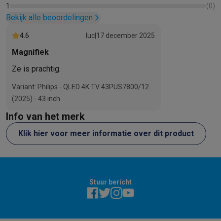
1
(
0
)
Bekijk alle beoordelingen
4.6
luc
|
17 december 2025
Magnifiek
Ze is prachtig.
Variant: Philips - QLED 4K TV 43PUS7800/12
(2025) - 43 inch
Info van het merk
Klik hier voor meer informatie over dit product
Stuur bericht