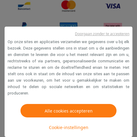
Doorgaan zonder te accepteren
Op onze sites en applicaties verzamelen we gegevens over u bij elk
bezoek. Deze gegevens stellen ons in staat om u de aanbiedingen
en diensten te leveren die voor u het meest relevant zijn en om u,
Verkoopsvoorwaarden
rechtstreeks of via partners, gepersonaliseerde communicatie en
Privacy
reclame te sturen en om de doeltreffendheid ervan te meten. Het
stelt ons ook in staat om de inhoud van onze sites aan te passen
Disclaimer
aan uw voorkeuren, om het voor u gemakkelijker te maken om
Cookies
inhoud te delen op sociale netwerken en om statistieken te
produceren.
Krëfel NV - Steenstraat 44 - Industriezone 4 "T Sas",
1851 Humbeek, België
Alle cookies accepteren
BTW BE 0400.673.544
Cookie-instellingen
Copyright 2026