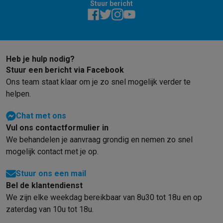
Gaming
Stuur bericht
PlayStation
PlayStation 5
PS5 games
PS4 games
Playstation co
Nintendo
Nintendo Switch 2
Nintendo Switch games
Nintendo Sw
Xbox
Xbox games
Xbox controllers
Xbox headsets
Xbox access
PC gaming
Gaming laptops
Gaming PC
Gaming monitors
Gaming
Heb je hulp nodig?
Gaming setup
Gaming headsets
Gaming microfoons
Gamingstoe
Stuur een bericht via Facebook
Smart home & devices
Ons team staat klaar om je zo snel mogelijk verder te
Smartwatches
Smartwatches
Activity Trackers
Bandjes
Opladers
helpen.
Mobiliteit
Elektrische steps
Dashcams
GPS
Coyote
Elektrische 
Veiligheid & bescherming
Bewakingscamera's
Alarmsystemen
B
Chat met ons
Contactloos betalen
Betaalterminals
Accessoires SumUp
Vul ons contactformulier in
Omgeving & comfort
Verlichting
Plug & play zonnepanelen
Voice
We behandelen je aanvraag grondig en nemen zo snel
Entertainment
Smart TV
Smart speakers
Google TV Streamer
App
mogelijk contact met je op.
Keuken
Slimme koelkasten
Slimme vaatwassers
Slimme espre
Stuur ons een mail
Huishouden & gezondheid
Slimme wasmachines
Slimme droog
Bel de klantendienst
Eco producten
We zijn elke weekdag bereikbaar van 8u30 tot 18u en op
Ecocheques
zaterdag van 10u tot 18u.
Info ecocheques
Alle eco producten
Alle eco promoties