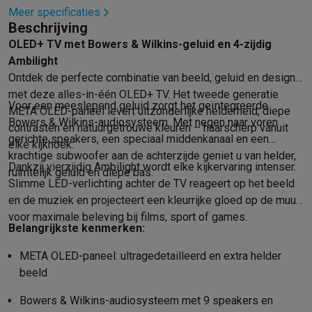
Meer specificaties
Mondhygiëne
Elektrische tandenborstels
Opzetborstels
Waterf
Beschrijving
Scheren
Elektrische scheerapparaten
Baardtrimmers
Multigroo
OLED+ TV met Bowers & Wilkins-geluid en 4-zijdig
Lichaamsontharing
IPL ontharing
Epilators
Ladyshaves
Ambilight
Beauty
Gelaatsverzorging
LED Maskers
Spiegels
Hand & voetve
Ontdek de perfecte combinatie van beeld, geluid en design
Massage
Voetmassage
Massagestoelen
Nek & schoudermass
met deze alles-in-één OLED+ TV. Het tweede generatie
Gezondheid
Personenweegschalen
Bloeddrukmeters
Elektrosti
Voor een meeslepend geluid zorgt het geïntegreerde
META OLED-paneel levert uitzonderlijke helderheid, diepe
Voor de baby
Babyfoons
Borstkolven
Flessenwarmers
Aerosols
Bowers & Wilkins-audiosysteem. Met negen naar voren
contrasten en natuurgetrouwe kleuren – haarscherp vanuit
TV, audio & foto
gerichte speakers, een speciaal middenkanaal en een
elke kijkhoek.
TV & beamers
TV
TV's met soundbar
2026 TV
LG TV
Samsung TV
krachtige subwoofer aan de achterzijde geniet u van helder,
Dankzij vierzijdig Ambilight wordt elke kijkervaring intenser.
ruimtelijk geluid en diepe bas.
Randapparatuur TV
Soundbars
Home cinema
Versterkers
Medias
Slimme LED-verlichting achter de TV reageert op het beeld
Hoofdtelefoons & oortjes
Koptelefoons
Draadloze koptelefoo
en de muziek en projecteert een kleurrijke gloed op de muur
Speakers
Speakers
Bluetooth speakers
Smart speakers
Party s
voor maximale beleving bij films, sport of games.
Muziek in huis
Radio's & wekkers
Platenspelers
Hifi-ketens
Belangrijkste kenmerken:
Navigatie
Dashcams
GPS
Coyote
GPS accessoires
META OLED-paneel: ultragedetailleerd en extra helder
TV & audio accessoires
Steunen
Kabels
Draagbare mediaspele
beeld
Fototoestellen
Digitale camera's
Instant camera's
Canon camera'
Video
GoPro
Action cams
Drones
Camcorder
Bowers & Wilkins-audiosysteem met 9 speakers en