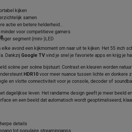
era's
Nikon camera's
Lenzen
rtabel kijken
16:9
Aangeraden voor
en
Statieven & tripods
Action cam accessoires
erzichtelijk samen
Introductiejaar
 actie en betere helderheid
SM’s met toetsen
Refurbished smartphones
iPhone 17
Samsung G
g, minder voor competitieve gamers
Afstandsbediening met geïnt
ie
 hoger segment (mini-)LED
microfoon
hoesjes
Screenprotectors
iPhone 17 Hoesjes
Galaxy S26 hoesjes
G
elke avond een kijkmoment om naar uit te kijken. Het 55 inch 
Google TV
ders
fa. Dankzij
Google TV
vind je snel je favoriete apps en krijg je 
Energie
Google Assistant
-C kabels
Lightning kabels
Powerbanks
beeld scène per scène bijstuurt. Contrast en kleuren worden natu
es
GSM houders auto
Micro SD-kaarten
Overige accessoires
Energieklasse
 ondersteunt
HDR10
voor meer nuance tussen lichte en donkere z
Energieverbruik
gle en vlotte connectiviteit voor je console, decoder of soundba
3
s laptops
Copilot+ pc
Chromebooks
Monitors
Desktops
Energieverbruik (met HDR)
dagelijkse leven. Het randarme design geeft je meer beeld en een
akers
PC headsets
Microfoons
Docking stations
Externe DVD spe
erface en een beeld dat automatisch wordt geoptimaliseerd, klaar 
Product informatie
b
Tablethoezen
E-readers
Accessoires
1
Krëfel code
 adapters
Mesh Wi-Fi
Switches
Netwerkkabels
USB 3.0
herpe details
SD-kaarten
CD's & DVD's
Merk
egang tot populaire streamingapps