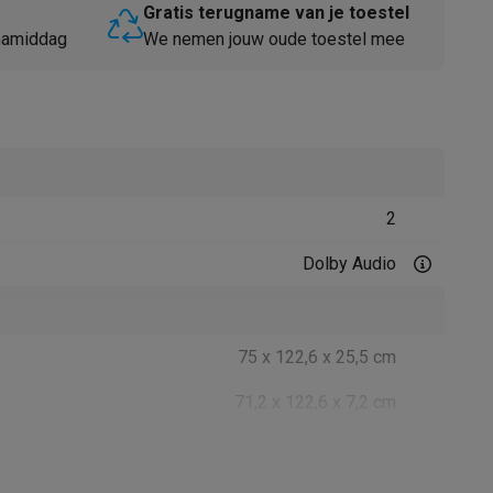
Gratis terugname van je toestel
 namiddag
We nemen jouw oude toestel mee
2
Thermometers
Accessoires
Dolby Audio
75 x 122,6 x 25,5 cm
71,2 x 122,6 x 7,2 cm
Zwart