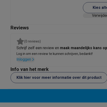
Eco producten
Kies alt
Ecocheques
Info ecocheques
Alle eco producten
Alle eco promoties
Verwijde
Refurbished
Refurbished smartphones
Refurbished tablets
Refurbished
Reviews
Huishouden
Wasmachines met ecocheques
Droogkasten met ecoche
(0 reviews)
Kleine keukentoestellen
Schrijf zelf een review en
maak maandelijks kans o
Kleine keukentoestellen met ecocheques
Koffiemachines
Log in om een review te kunnen schrijven, bedankt!
Grote keukentoestellen
Inloggen
Vaatwassers met ecocheques
Koelkasten met ecocheque
Airco
Info van het merk
Airco's met ecocheques
Klik hier voor meer informatie over dit product
TV & audio
TV met ecocheques
Bluetooth speakers met ecocheques
Multimedia & telefonie
Smartphones met ecocheques
Tablets met ecocheques
La
Transport