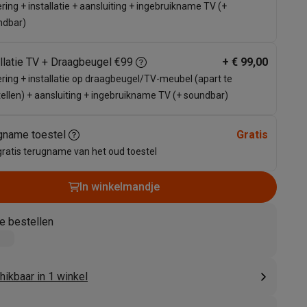
ring + installatie + aansluiting + ingebruikname TV (+
ndbar)
allatie TV + Draagbeugel €99
+
€ 99,00
ring + installatie op draagbeugel/TV-meubel (apart te
ellen) + aansluiting + ingebruikname TV (+ soundbar)
gname toestel
Gratis
gratis terugname van het oud toestel
akken
Accessoires
In winkelmandje
e bestellen
ikbaar in 1 winkel
kels
Droogrekken