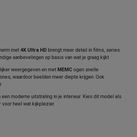
Films en series
2026
alaxy Fold8
egreerde
alaxy Flip8 & Fold8 (Ultra) hoesjes
scherm met
4K Ultra HD
brengt meer detail in films, series
handige aanbevelingen op basis van wat je graag kijkt.
urlijker weergegeven en met
MEMC
ogen snelle
E
ones, waardoor beelden meer diepte krijgen. Ook
61 kWh/1000h
r.
90 kWh/1000h
 moderne uitstraling in je interieur. Kies dit model als
lers
voor heel wat kijkplezier.
31003461
TCL