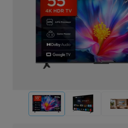
Robots & mixers
Keukenmachines
Keukenrobots
Mixers
Bl
Koken & stomen
Multicookers
Rijst- en stoomkokers
Water
Fun cooking
Gourmet toestellen
Fondue
Raclette
TeppanYak
Barbecues
Elektrische barbecues
Houtskoolbarbecues
Gas
Koude dranken
Juicers
Bruiswatermachines
Waterfilterkan
Kookgerei
Pannen
Kookpotten
Keukenweegschalen
Vacuüm
Desserts
Wafelijzers
Ijsmachines
Pannenkoekenmakers
Di
Smart garden
Binnentuin
Kruiden
Compost machines
Access
Huishouden & airco
Stofzuigen
Stofzuigers
Robotstofzuigers
Steelstofzuigers
Robots
Robotstofzuigers
Dweilrobots
Robotmaaiers
Zwemb
Schoonmaken
Vloerreinigers
Stoomreinigers
Tapijtreinigers
Strijken
Stoomgenerators
Strijkijzers
Kledingstomers
Actiev
Naaien
Naaimachines
Accessoires
Verkoelen
Mobiele airco’s
Aircoolers
Ventilators
Accessoir
Luchtbehandeling
Luchtreinigers
Luchtbevochtigers
Luchto
Verwarmen
Elektrische verwarming
Elektrische dekens
Wassen & drogen
Wasmachines
Droogkasten
Wasmachine 