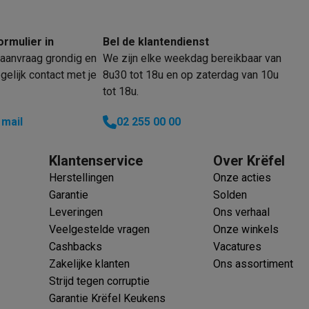
ormulier in
Bel de klantendienst
aanvraag grondig en
We zijn elke weekdag bereikbaar van
klein elektro
Solden op multimedia
Solden op TV & audio
elijk contact met je
8u30 tot 18u en op zaterdag van 10u
Black Friday
tot 18u.
lijke winkelbeleving
Niet tevreden, geld terug
ie
TV installatie
 mail
02 255 00 00
etaling
Alma: betaal in 2 of 3 keer
Klarna: betaal binnen 30 dagen
everingsuur
Zakelijke klanten
ProteKt: verzeker je toestel
Swap Pro
Klantenservice
Over Krëfel
 kookplaat past bij jouw keuken?
Meer...
Herstellingen
Onze acties
..
Garantie
Solden
ituatie
Hoofdtelefoon of oortjes?
Meer...
Leveringen
Ons verhaal
 je een elektrische step?
Hoe kies je een drone ?
Veelgestelde vragen
Onze winkels
Cashbacks
Vacatures
 groot elektro
Outlet klein elektro
Outlet TV & audio
Outlet accesso
Zakelijke klanten
Ons assortiment
Strijd tegen corruptie
Garantie Krëfel Keukens