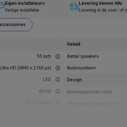
Huisdierverzorging
GPS trackers dieren
Eigen installateurs
Levering binnen 48u
Veilige installatie
Levering in de voor- of
tels
Multistylers
Krulspelden
terflossers
accessoires
groomers
Tondeuses
Scheerkoppen
Accessoires
etverzorging
Accessoires
Geluid
massage
Massage guns
55 inch
Aantal speakers
rostimulatie apparaten
Bloedcirculatie apparaten
Infraroodlampen
sols
Luchtbevochtigers
Ultra HD (3840 x 2160 px)
Audiosysteem
g TV
TCL TV
TV steunen
Beamers
LED
Design
diastreamers
DVD & Blu-Ray spelers
60 Hz
Afmetingen (met voet)
efoons
Oortjes
Draadloze oortjes
Sportoortjes
ty speakers
200 x 200 mm
Afmetingen (zonder voet)
s
HDR10, HLG
Kleur voet
pelers
Audio accessoires
Draaibare voet