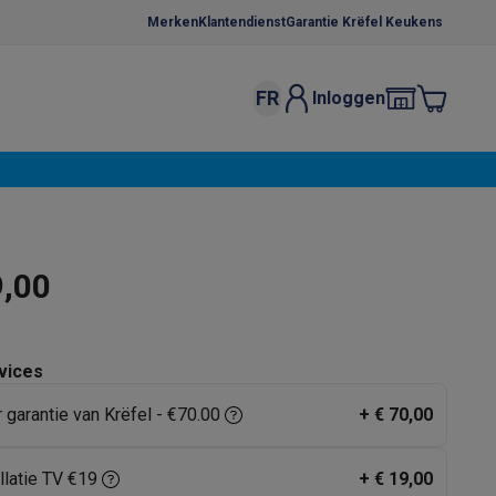
Merken
Klantendienst
Garantie Krëfel Keukens
FR
Inloggen
kels
Droogrekken
s
 microgolfovens
Inbouw wasmachines
ten
9,00
vices
r garantie van Krëfel - €70.00
+
€ 70,00
o
Koffiezetapparaten
Koffie, capsules & pads
Accessoires
llatie TV €19
+
€ 19,00