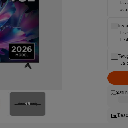
enders
Soepmakers
Hakmolens
Accessoires
Leve
kokers
Kookrobots
Pastamachines
Opzetkookplaten
Accessoires
sou
i
Pizzamakers
Accessoires
barbecues
Accessoires
Inst
nen
Waterfilterpatronen
Ijsblokjesmachines
Leve
toestellen
Keukengerei & gadgets
best
verse desserten
oires
Teru
Ja, 
Sledestofzuigers
Handstofzuigers
Bouwstofzuigers
Stofzuigerz
adrobots
Robot ramenwassers
Hogedrukreinigers
Ruitenwassers
Dweilsystemen
Accessoires
e strijkplanken
Strijkplanken
Accessoires
Onlin
es
+
5
ntvochtigers
Weerstations
Besch
en droogkast sets
Was-droogcombinaties
Tussenkaders en sok