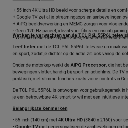
Fototoestellen
Digitale camera's
Instant camera's
Canon cam
Video
GoPro
Action cams
Drones
Camcorder
+
55 inch 4K Ultra HD beeld voor scherpe details en comfo
Beeldverhouding
Foto accessoires
Cameratassen
Flitsers & filters
SD-kaart
+
Google TV zet al je streamingapps en aanbevelingen ov
Smart TV
Telefonie & smartwatches
+
AiPQ-beeldverwerking en MEMC zorgen voor vloeiendere
GSM's
Smartphones
Apple iPhone
Samsung smartphones
G
- Geen 120 Hz paneel, ideaal voor films en casual gamin
Smart TV
Wat kan je verwachten van de TCL P6L 55P6L televis
Refurbished
Refurbished smartphones
BuyBack
- Wie maximale HDR-impact zoekt, kiest eerder voor een
GSM bescherming
iPhone hoesjes
Samsung hoesjes
Alle 
Leef beter
Besturingssysteem
met de TCL P6L 55P6L televisie en maak van 
Smartwatches
Smartwatches
Activity Trackers
Bandjes
Opla
en sport, zodat je dichter op de actie zit, ook vanop de so
Spraakbesturing
GSM opladers
Opladers en kabels
Draadloze opladers
USB
Onder de motorkap werkt de
AiPQ Processor
, die het 
GSM accessoires
AirTags & GPS trackers
Draadloze oortj
Aansluitingen
bewegingen vlotter, handig bij sport en actiefilms. De TV
Vaste telefoons
Vaste telefoons
Walkie talkies
Babyfoons
praktisch, met slimme functies zoals voice control via Goo
Computers & tablets
HDMI
Computers
Laptops
Gaming laptops
Apple MacBook
Window
De TCL P6L 55P6L is ontworpen voor gebruiksgemak in het 
HDMI-eArc
Randapparatuur IT
Muizen
Toetsenborden
Webcams
PC spe
je een betrouwbare 4K-smart-tv wil met een intuïtieve int
Tablets & e-readers
Tablets
Apple iPad
Samsung Galaxy Ta
USB
Belangrijkste kenmerken
Printen
Printers
Inktpatronen & papier
Cricut
Netwerk & wifi
Routers & access points
Powerline & Wi-Fi
Type USB
• 55 inch (140 cm) met
4K Ultra HD
(3840 x 2160) voor sc
Geheugen & opslag
Externe harde schijven
SSD
USB-sticks
•
Google TV
met gepersonaliseerde aanbevelingen en to