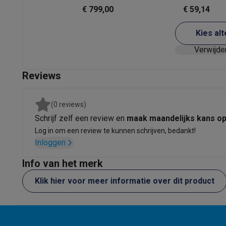
Ecocheques
(2026) - 55 inch
€ 799,00
€ 59,14
Info ecocheques
Alle eco producten
Alle eco promoties
Refurbished
Kies alt
Refurbished smartphones
Refurbished tablets
Refurbished
Verwijde
Huishouden
Wasmachines met ecocheques
Droogkasten met ecoche
Reviews
Kleine keukentoestellen
Kleine keukentoestellen met ecocheques
Koffiemachines
Grote keukentoestellen
(0 reviews)
Vaatwassers met ecocheques
Koelkasten met ecocheque
Schrijf zelf een review en
maak maandelijks kans o
Airco
Log in om een review te kunnen schrijven, bedankt!
Airco's met ecocheques
Inloggen
TV & audio
Info van het merk
TV met ecocheques
Bluetooth speakers met ecocheques
Multimedia & telefonie
Klik hier voor meer informatie over dit product
Smartphones met ecocheques
Tablets met ecocheques
La
Transport
Elektrische steps met ecocheques