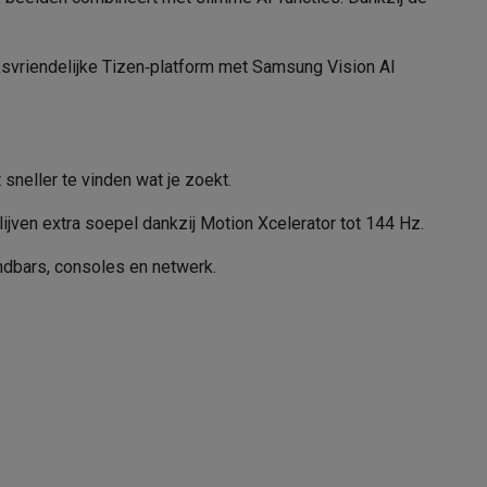
10 kg
ksvriendelijke Tizen‑platform met Samsung Vision AI
Zwart
alaxy Fold8
Sportwedstrijden, Gaming, Films en
series
alaxy Flip8 & Fold8 (Ultra) hoesjes
sneller te vinden wat je zoekt.
2026
jven extra soepel dankzij Motion Xcelerator tot 144 Hz.
ndbars, consoles en netwerk.
E
63 kWh/1000h
lers
118 kWh/1000h
odus
0.5 W