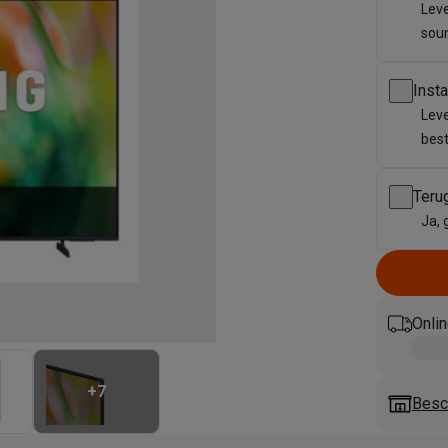
enders
Soepmakers
Hakmolens
Accessoires
Leve
kokers
Kookrobots
Pastamachines
Opzetkookplaten
Accessoires
sou
i
Pizzamakers
Accessoires
barbecues
Accessoires
Inst
nen
Waterfilterpatronen
Ijsblokjesmachines
Leve
toestellen
Keukengerei & gadgets
best
verse desserten
oires
Teru
Ja, 
Sledestofzuigers
Handstofzuigers
Bouwstofzuigers
Stofzuigerz
adrobots
Robot ramenwassers
Hogedrukreinigers
Ruitenwassers
Dweilsystemen
Accessoires
e strijkplanken
Strijkplanken
Accessoires
Onlin
es
ntvochtigers
Weerstations
+
7
Besc
en droogkast sets
Was-droogcombinaties
Tussenkaders en sok