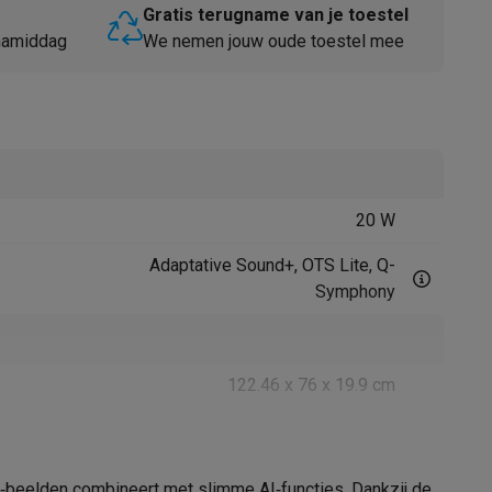
Gratis terugname van je toestel
 namiddag
We nemen jouw oude toestel mee
20 W
Thermometers
Accessoires
Adaptative Sound+, OTS Lite, Q-
Symphony
122.46 x 76 x 19.9 cm
10.3 kg
122.46 x 70.78 x 7.66 cm
K‑beelden combineert met slimme AI‑functies. Dankzij de