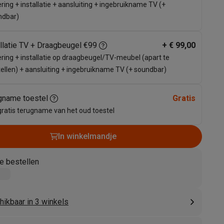
ring + installatie + aansluiting + ingebruikname TV (+
ndbar)
allatie TV + Draagbeugel €99
+
€ 99,00
ring + installatie op draagbeugel/TV-meubel (apart te
ellen) + aansluiting + ingebruikname TV (+ soundbar)
gname toestel
Gratis
gratis terugname van het oud toestel
akken
Accessoires
In winkelmandje
e bestellen
hikbaar in 3 winkels
kels
Droogrekken