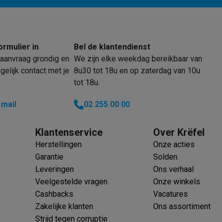
klein elektro
Solden op multimedia
Solden op TV & audio
ormulier in
Bel de klantendienst
Black Friday
aanvraag grondig en
We zijn elke weekdag bereikbaar van
lijke winkelbeleving
Niet tevreden, geld terug
elijk contact met je
8u30 tot 18u en op zaterdag van 10u
ie
TV installatie
tot 18u.
etaling
Alma: betaal in 2 of 3 keer
Klarna: betaal binnen 30 dagen
everingsuur
Zakelijke klanten
ProteKt: verzeker je toestel
Swap Pro
 mail
02 255 00 00
 kookplaat past bij jouw keuken?
Meer...
..
Klantenservice
Over Krëfel
ituatie
Hoofdtelefoon of oortjes?
Meer...
Herstellingen
Onze acties
 je een elektrische step?
Hoe kies je een drone ?
Garantie
Solden
Leveringen
Ons verhaal
 groot elektro
Outlet klein elektro
Outlet TV & audio
Outlet accesso
Veelgestelde vragen
Onze winkels
Cashbacks
Vacatures
Zakelijke klanten
Ons assortiment
Strijd tegen corruptie