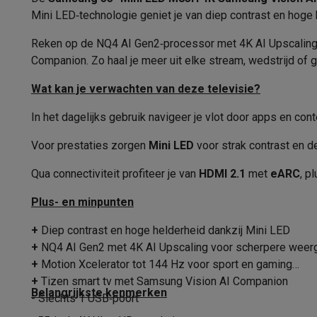
Fototoestellen
Digitale camera's
Instant camera's
Canon cam
Mini LED‑technologie geniet je van diep contrast en hoge 
Video
GoPro
Action cams
Drones
Camcorder
Beeldverhouding
Foto accessoires
Cameratassen
Flitsers & filters
SD-kaart
Reken op de NQ4 AI Gen2‑processor met 4K AI Upscaling, 
Kleurdiepte
Telefonie & smartwatches
Companion. Zo haal je meer uit elke stream, wedstrijd of 
GSM's
Smartphones
Apple iPhone
Samsung smartphones
G
AI
Wat kan je verwachten van deze televisie?
Refurbished
Refurbished smartphones
BuyBack
Functionaliteit
GSM bescherming
iPhone hoesjes
Samsung hoesjes
Alle 
In het dagelijks gebruik navigeer je vlot door apps en con
Smartwatches
Smartwatches
Activity Trackers
Bandjes
Opla
Smart TV
Voor prestaties zorgen
Mini LED
voor strak contrast en 
GSM opladers
Opladers en kabels
Draadloze opladers
USB
Smart TV
GSM accessoires
AirTags & GPS trackers
Draadloze oortj
Qua connectiviteit profiteer je van
HDMI 2.1
met
eARC
, p
Vaste telefoons
Vaste telefoons
Walkie talkies
Babyfoons
Besturingssysteem
Computers & tablets
Plus- en minpunten
Computers
Laptops
Gaming laptops
Apple MacBook
Window
Processor
+
Diep contrast en hoge helderheid dankzij Mini LED
Randapparatuur IT
Muizen
Toetsenborden
Webcams
PC spe
+
NQ4 AI Gen2 met 4K AI Upscaling voor scherpere weer
Functionaliteit
Tablets & e-readers
Tablets
Apple iPad
Samsung Galaxy Ta
+
Motion Xcelerator tot 144 Hz voor sport en gaming
Printen
Printers
Inktpatronen & papier
Cricut
Spraakbesturing
+
Tizen smart tv met Samsung Vision AI Companion
Netwerk & wifi
Routers & access points
Powerline & Wi-Fi
Belangrijkste kenmerken
- Slechts 1 USB‑poort
Geheugen & opslag
Externe harde schijven
SSD
USB-sticks
Aansluitingen