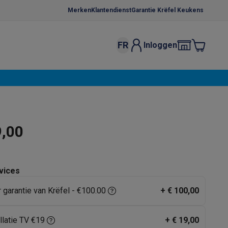
Merken
Klantendienst
Garantie Krëfel Keukens
FR
Inloggen
kels
Droogrekken
s
 microgolfovens
Inbouw wasmachines
ten
9,00
vices
r garantie van Krëfel - €100.00
+
€ 100,00
o
Koffiezetapparaten
Koffie, capsules & pads
Accessoires
llatie TV €19
+
€ 19,00