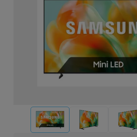
Robots & mixers
Keukenmachines
Keukenrobots
Mixers
Bl
Koken & stomen
Multicookers
Rijst- en stoomkokers
Water
Fun cooking
Gourmet toestellen
Fondue
Raclette
TeppanYak
Barbecues
Elektrische barbecues
Houtskoolbarbecues
Gas
Koude dranken
Juicers
Bruiswatermachines
Waterfilterkan
Kookgerei
Pannen
Kookpotten
Keukenweegschalen
Vacuüm
Desserts
Wafelijzers
Ijsmachines
Pannenkoekenmakers
Di
Smart garden
Binnentuin
Kruiden
Compost machines
Access
Huishouden & airco
Stofzuigen
Stofzuigers
Robotstofzuigers
Steelstofzuigers
Robots
Robotstofzuigers
Dweilrobots
Robotmaaiers
Zwemb
Schoonmaken
Vloerreinigers
Stoomreinigers
Tapijtreinigers
Strijken
Stoomgenerators
Strijkijzers
Kledingstomers
Actiev
Naaien
Naaimachines
Accessoires
Verkoelen
Mobiele airco’s
Aircoolers
Ventilators
Accessoir
Luchtbehandeling
Luchtreinigers
Luchtbevochtigers
Luchto
Verwarmen
Elektrische verwarming
Elektrische dekens
Wassen & drogen
Wasmachines
Droogkasten
Wasmachine 