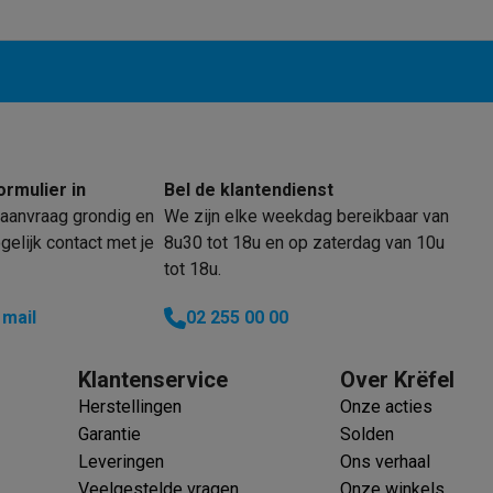
oftware
n
Muismatten
Overige accessoires
on controllers
Playstation headsets
Playstation VR-brillen
Playsta
do Switch controllers
Nintendo Switch headsets
Nintendo Switch
cessoires
ing muizen
Gaming toetsenborden
PC gaming controllers
ormulier in
Bel de klantendienst
stoelen
Gaming desks
Gaming TV
Gaming monitors
VR brillen
Sim 
aanvraag grondig en
We zijn elke weekdag bereikbaar van
elijk contact met je
8u30 tot 18u en op zaterdag van 10u
ders
tot 18u.
che steps accessoires
GPS accessoires
men
Bewegingsdetectoren
Slimme deurbellen
Rookmelders
AirTag
 mail
02 255 00 00
Voice assistant
Weerstations
Klantenservice
Over Krëfel
r
Apple TV
Batterijen & opladers
Stekkers & adapters
Herstellingen
Onze acties
spressomachines
Slimme ovens
Slimme keukenrobots
Garantie
Solden
roogkasten
Slimme luchtbehandeling
Slimme stofzuigers
Slimme
Leveringen
Ons verhaal
Veelgestelde vragen
Onze winkels