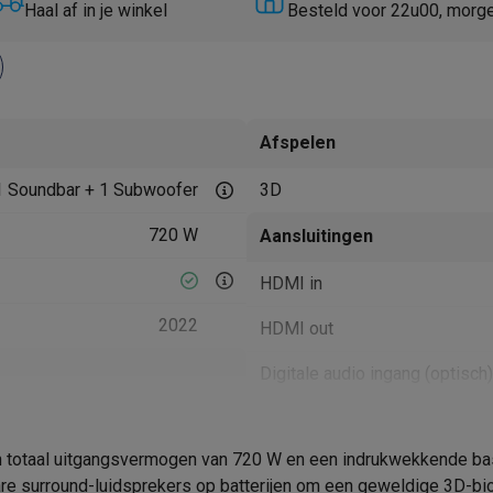
Huisdierverzorging
GPS trackers dieren
Haal af in je winkel
Besteld voor 22u00, morg
tels
Multistylers
Krulspelden
terflossers
groomers
Tondeuses
Scheerkoppen
Accessoires
Afspelen
etverzorging
Accessoires
1 Soundbar + 1 Subwoofer
3D
massage
Massage guns
rostimulatie apparaten
Bloedcirculatie apparaten
Infraroodlampen
720 W
Aansluitingen
sols
Luchtbevochtigers
HDMI in
g TV
TCL TV
TV steunen
Beamers
2022
HDMI out
diastreamers
DVD & Blu-Ray spelers
efoons
Oortjes
Draadloze oortjes
Sportoortjes
Digitale audio ingang (optisch)
ty speakers
s
Fysieke kenmerken
een totaal uitgangsvermogen van 720 W en een indrukwekkende b
5.1.2 kanalen
Afmetingen subwoofer (HxBx
pelers
Audio accessoires
 surround-luidsprekers op batterijen om een geweldige 3D-bio