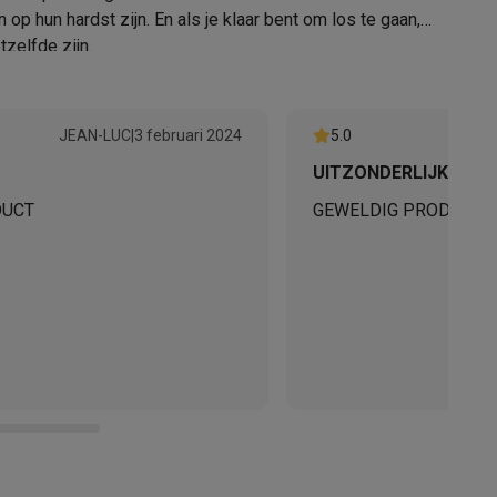
op hun hardst zijn. En als je klaar bent om los te gaan,
1 174 x 56 x 120 mm
zelfde zijn.
3,4 kg
10 kg
alaxy Fold8
JEAN-LUC
|
3 februari 2024
5.0
UITZONDERLIJK
alaxy Flip8 & Fold8 (Ultra) hoesjes
32002573
DUCT
GEWELDIG PRODUCT
JBL
6925281996719
JBLBAR800PROBLKEP
lers