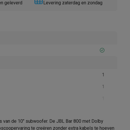
en geleverd
Levering zaterdag en zondag
Thermometers
Accessoires
1
1
1
as van de 10" subwoofer. De JBL Bar 800 met Dolby
D)
145 x 56 x 120 mm
scoopervaring te creëren zonder extra kabels te hoeven