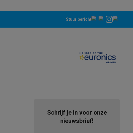
Stuur bericht
tion accessoires
 accessoires
Racing
Smartphone gaming controllers
Accessoires
s & GPS trackers
Schrijf je in voor onze
nieuwsbrief!
 personenweegschalen
Slimme elektrische tandenborstels
Babyf