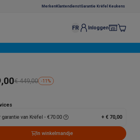
Merken
Klantendienst
Garantie Krëfel Keukens
FR
Inloggen
kels
Droogrekken
s
 microgolfovens
Inbouw wasmachines
ten
9,00
€ 449,00
-
11
%
vices
r garantie van Krëfel - €70.00
+
€ 70,00
o
Koffiezetapparaten
Koffie, capsules & pads
Accessoires
In winkelmandje