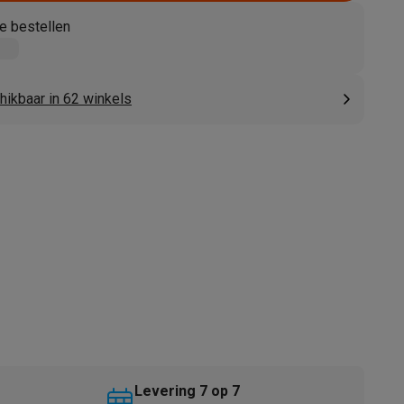
e bestellen
hikbaar in 62 winkels
akken
Accessoires
kels
Droogrekken
Levering 7 op 7