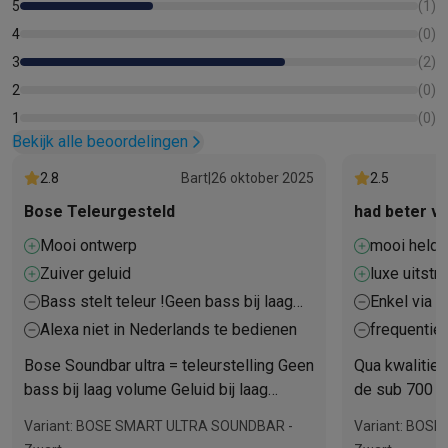
5
(
1
)
4
(
0
)
3
(
2
)
2
(
0
)
1
(
0
)
Bekijk alle beoordelingen
2.8
Bart
|
26 oktober 2025
2.5
Bose Teleurgesteld
had beter v
Mooi ontwerp
mooi helde
Zuiver geluid
luxe uitstra
Bass stelt teleur !Geen bass bij laag
Enkel via a
volume
Alexa niet in Nederlands te bedienen
frequentie
staan op 1 
Bose Soundbar ultra = teleurstelling Geen
Qua kwalitiet
goed
bass bij laag volume Geluid bij laag
de sub 700 g
volume is het zelfde als luidsprekers van
niet bij de ro
Variant: BOSE SMART ULTRA SOUNDBAR -
Variant: BOS
de tv🫤 Alexa niet in Nederlands te
de bassen