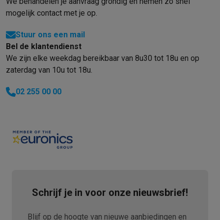
We behandelen je aanvraag grondig en nemen zo snel
Info ecocheques
Alle eco producten
Alle eco promoties
Refurbished
mogelijk contact met je op.
Refurbished smartphones
Refurbished tablets
Refurbished lap
Stuur ons een mail
Huishouden
Bel de klantendienst
Wasmachines met ecocheques
Droogkasten met ecocheques
We zijn elke weekdag bereikbaar van 8u30 tot 18u en op
Kleine keukentoestellen
zaterdag van 10u tot 18u.
Kleine keukentoestellen met ecocheques
Koffiemachines met
Grote keukentoestellen
02 255 00 00
Vaatwassers met ecocheques
Koelkasten met ecocheques
Die
Airco
Airco's met ecocheques
TV & audio
TV met ecocheques
Bluetooth speakers met ecocheques
Kopt
Multimedia & telefonie
Smartphones met ecocheques
Tablets met ecocheques
Laptop
Transport
Schrijf je in voor onze nieuwsbrief!
Elektrische steps met ecocheques
Eco initiatieven
Blijf op de hoogte van nieuwe aanbiedingen en
Impact
Energie besparen
Recycleer je oud elektro