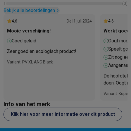
1
(
0
)
100% recyclable packaging.
Bekijk alle beoordelingen
4.6
Del
|
1 juli 2024
4.6
Mooie verschijning!
Werkt goed
Goed geluid
Oogt mooi
Speelt go
Zeer goed en ecologisch product!
Zit nog een
Variant: PV XL ANC Black
hoofdtelefo
Aangenaam
De hoofdtele
doen. Oogt m
Variant: Koper
Info van het merk
Klik hier voor meer informatie over dit product