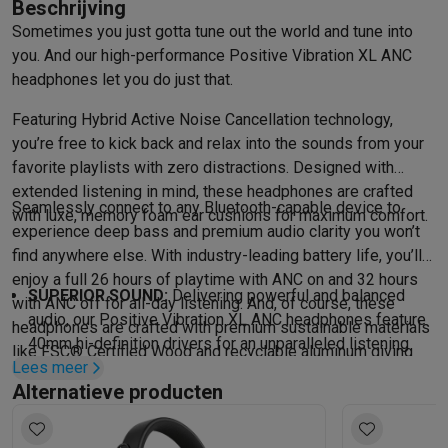
Info ecocheques
Alle eco producten
Alle eco promoties
Beschrijving
Refurbished
Sometimes you just gotta tune out the world and tune into
Refurbished smartphones
Refurbished tablets
Refurbished lap
you. And our high-performance Positive Vibration XL ANC
Huishouden
headphones let you do just that.
Wasmachines met ecocheques
Droogkasten met ecocheques
Featuring Hybrid Active Noise Cancellation technology,
Kleine keukentoestellen
you’re free to kick back and relax into the sounds from your
Kleine keukentoestellen met ecocheques
Koffiemachines met
favorite playlists with zero distractions. Designed with
Grote keukentoestellen
extended listening in mind, these headphones are crafted
Vaatwassers met ecocheques
Koelkasten met ecocheques
Die
Seamlessly connect to any Bluetooth-capable device to
with luxe, memory foam ear cushions for maximum comfort.
Airco
experience deep bass and premium audio clarity you won’t
Airco's met ecocheques
find anywhere else. With industry-leading battery life, you’ll
TV & audio
enjoy a full 26 hours of playtime with ANC on and 32 hours
SUPERIOR SOUND:
Delivering powerful and balanced
TV met ecocheques
Bluetooth speakers met ecocheques
Kopt
with ANC off for all-day listening. And, of course, these
audio, our Positive Vibration XL ANC headphones feature
Multimedia & telefonie
headphones are crafted with premium sustainable materials
40mm hi-definition drivers for an unparalleled listening
Smartphones met ecocheques
Tablets met ecocheques
Laptop
like FSC® Certified Wood and recyclable aluminum giving
Lees meer
experience.
Transport
you powerful sound with purpose.
Alternatieve producten
PREMIUM COMFORT:
We design our Positive Vibration
Elektrische steps met ecocheques
XL ANC headphones with premium memory foam ear
Eco initiatieven
cushions and headband padding for maximum comfort, so
Impact
Energie besparen
Recycleer je oud elektro