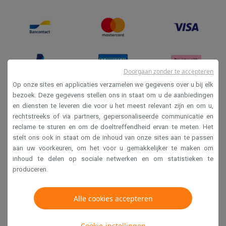
Doorgaan zonder te accepteren
Op onze sites en applicaties verzamelen we gegevens over u bij elk
bezoek. Deze gegevens stellen ons in staat om u de aanbiedingen
en diensten te leveren die voor u het meest relevant zijn en om u,
Verkoopsvoorwaarden
rechtstreeks of via partners, gepersonaliseerde communicatie en
Privacy
reclame te sturen en om de doeltreffendheid ervan te meten. Het
stelt ons ook in staat om de inhoud van onze sites aan te passen
Disclaimer
aan uw voorkeuren, om het voor u gemakkelijker te maken om
Cookies
inhoud te delen op sociale netwerken en om statistieken te
produceren.
Krëfel NV - Steenstraat 44 - Industriezone 4 "T Sas",
Alle cookies accepteren
1851 Humbeek, België
BTW BE 0400.673.544
Cookie-instellingen