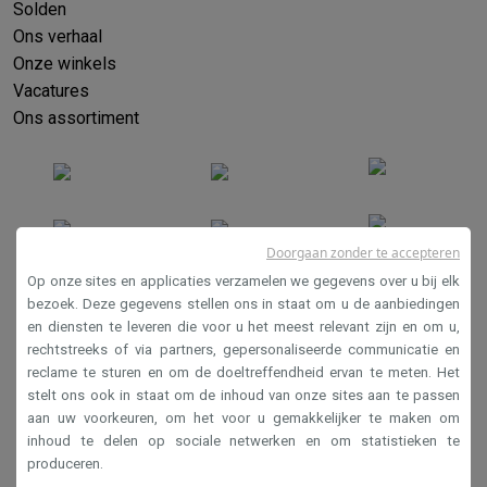
Solden
Ons verhaal
Onze winkels
Vacatures
Ons assortiment
Doorgaan zonder te accepteren
Op onze sites en applicaties verzamelen we gegevens over u bij elk
bezoek. Deze gegevens stellen ons in staat om u de aanbiedingen
en diensten te leveren die voor u het meest relevant zijn en om u,
Verkoopsvoorwaarden
rechtstreeks of via partners, gepersonaliseerde communicatie en
Privacy
reclame te sturen en om de doeltreffendheid ervan te meten. Het
stelt ons ook in staat om de inhoud van onze sites aan te passen
Disclaimer
aan uw voorkeuren, om het voor u gemakkelijker te maken om
Cookies
inhoud te delen op sociale netwerken en om statistieken te
produceren.