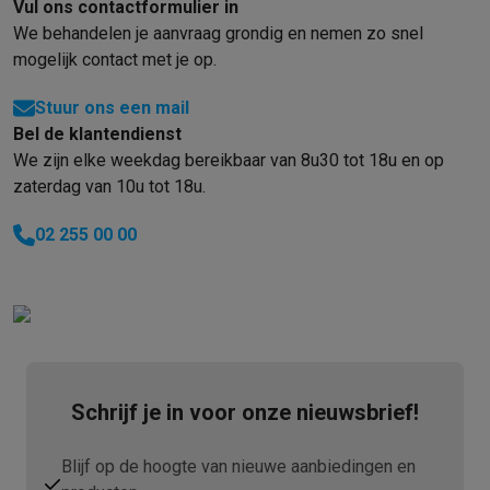
Gaming
Vul ons contactformulier in
PlayStation
PlayStation 5
PS5 games
PS4 games
Playstation co
We behandelen je aanvraag grondig en nemen zo snel
Nintendo
Nintendo Switch 2
Nintendo Switch games
Nintendo Sw
mogelijk contact met je op.
Xbox
Xbox games
Xbox controllers
Xbox headsets
Xbox access
Stuur ons een mail
PC gaming
Gaming laptops
Gaming PC
Gaming monitors
Gaming
Bel de klantendienst
Gaming setup
Gaming headsets
Gaming microfoons
Gamingstoe
We zijn elke weekdag bereikbaar van 8u30 tot 18u en op
Gaming consoles
zaterdag van 10u tot 18u.
Smart home & devices
Smartwatches
Smartwatches
Activity Trackers
Bandjes
Opladers
02 255 00 00
Mobiliteit
Elektrische steps
Dashcams
GPS
Coyote
Elektrische 
Veiligheid & bescherming
Bewakingscamera's
Alarmsystemen
B
Contactloos betalen
Betaalterminals
Accessoires SumUp
Omgeving & comfort
Verlichting
Plug & play zonnepanelen
Voice
Entertainment
Smart TV
Smart speakers
Google TV Streamer
App
Keuken
Slimme koelkasten
Slimme vaatwassers
Slimme espre
Schrijf je in voor onze nieuwsbrief!
Huishouden & gezondheid
Slimme wasmachines
Slimme droog
Eco producten
Ecocheques
Blijf op de hoogte van nieuwe aanbiedingen en