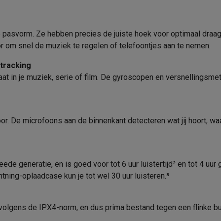
era's
Nikon camera's
Lenzen
Siri
Gewicht (gr)
iOS, Mac OS
Draagwijze
en
Statieven & tripods
Action cam accessoires
 pasvorm. Ze hebben precies de juiste hoek voor optimaal draagc
Bediening
 om snel de muziek te regelen of telefoontjes aan te nemen.
SM’s met toetsen
Refurbished smartphones
iPhone 17
Samsung G
In de verpakking
tracking
hoesjes
Screenprotectors
iPhone 17 Hoesjes
Galaxy S26 hoesjes
G
gaat in je muziek, serie of film. De gyroscopen en versnellingsm
Dolby Atmos®, Stereo
Oplaadkabel
ders
-C kabels
Lightning kabels
Powerbanks
Type oplaadkabel
es
GSM houders auto
Micro SD-kaarten
Overige accessoires
r. De microfoons aan de binnenkant detecteren wat jij hoort, w
Handleiding
Oplaadcase
s laptops
Copilot+ pc
Chromebooks
Monitors
Desktops
akers
PC headsets
Microfoons
Docking stations
Externe DVD spe
eede generatie, en is goed voor tot 6 uur luistertijd² en tot 4 uu
Product informatie
5.0
b
Tablethoezen
E-readers
Accessoires
htning-oplaadcase kun je tot wel 30 uur luisteren.⁸
Krëfel code
 adapters
Mesh Wi-Fi
Switches
Netwerkkabels
volgens de IPX4-norm, en dus prima bestand tegen een flinke bui
Merk
Batterij
SD-kaarten
CD's & DVD's