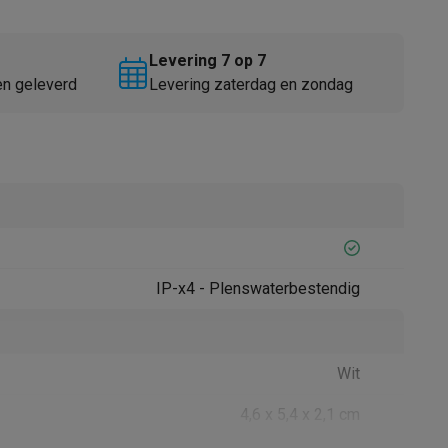
Levering 7 op 7
en geleverd
Levering zaterdag en zondag
Thermometers
Accessoires
IP-x4 - Plenswaterbestendig
Wit
4,6 x 5,4 x 2,1 cm