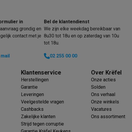
ormulier in
Bel de klantendienst
klein elektro
Solden op multimedia
Solden op TV & audio
aanvraag grondig en
We zijn elke weekdag bereikbaar van
Black Friday
elijk contact met je
8u30 tot 18u en op zaterdag van 10u
lijke winkelbeleving
Niet tevreden, geld terug
tot 18u.
ie
TV installatie
etaling
Alma: betaal in 2 of 3 keer
Klarna: betaal binnen 30 dagen
 mail
02 255 00 00
everingsuur
Zakelijke klanten
ProteKt: verzeker je toestel
Swap Pro
 kookplaat past bij jouw keuken?
Meer...
Klantenservice
Over Krëfel
..
Herstellingen
Onze acties
ituatie
Hoofdtelefoon of oortjes?
Meer...
Garantie
Solden
 je een elektrische step?
Hoe kies je een drone ?
Leveringen
Ons verhaal
Veelgestelde vragen
Onze winkels
 groot elektro
Outlet klein elektro
Outlet TV & audio
Outlet accesso
Cashbacks
Vacatures
Zakelijke klanten
Ons assortiment
Strijd tegen corruptie
Garantie Krëfel Keukens