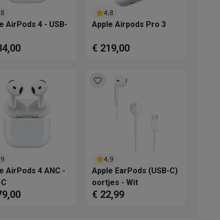
.8
4.8
e AirPods 4 - USB-
Apple Airpods Pro 3
34,00
€ 219,00
akken
Accessoires
.9
4.9
e AirPods 4 ANC -
Apple EarPods (USB-C)
-C
oortjes - Wit
79,00
€ 22,99
kels
Droogrekken