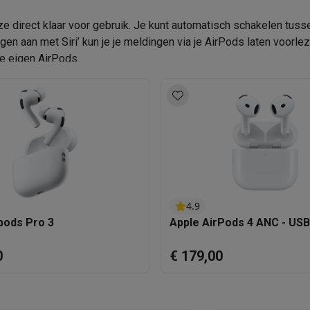
oftware
EAN
6 u
n
Muismatten
Overige accessoires
n ze direct klaar voor gebruik. Je kunt automatisch schakelen tuss
Verkoperscode
n aan met Siri’ kun je je meldingen via je AirPods laten voorlez
30 u
on controllers
Playstation headsets
Playstation VR-brillen
Playsta
je eigen AirPods.
do Switch controllers
Nintendo Switch headsets
Nintendo Switch
cessoires
ing muizen
Gaming toetsenborden
PC gaming controllers
stoelen
Gaming desks
Gaming TV
Gaming monitors
VR brillen
Sim 
ders
che steps accessoires
GPS accessoires
men
Bewegingsdetectoren
Slimme deurbellen
Rookmelders
AirTag
4.9
pods Pro 3
Apple AirPods 4 ANC - US
Voice assistant
Weerstations
r
Apple TV
Batterijen & opladers
Stekkers & adapters
0
€ 179,00
spressomachines
Slimme ovens
Slimme keukenrobots
roogkasten
Slimme luchtbehandeling
Slimme stofzuigers
Slimme