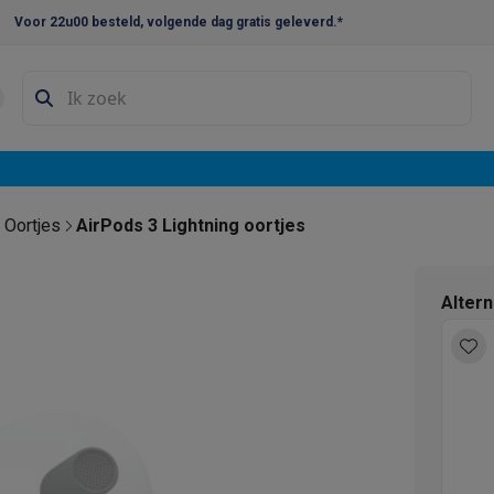
Voor 22u00 besteld, volgende dag gratis geleverd.*
en droogkast sets
Was-droogcombinaties
Tussenkaders en sok
e vaatwassers
e koelkasten
Amerikaanse koelkasten
Wijnkoelkasten
Diepvriezer
w koelkasten
Inbouw diepvriezers
Inbouw wijnkoelkasten
Inbouw
Oortjes
AirPods 3 Lightning oortjes
kplaten
Gas kookplaten
Kookplaten met afzuiging
Pannen
Kookpot
Alter
izen
Gasfornuizen
iemachines
ressomachines
Capsule- & padsmachines
Nespresso
Dolce Gust
machines
Juicers
Eierkokers
Yoghurtmachines
Accessoires
 monsieur machines
Accessoires