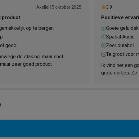
Axelle
|
15 oktober 2025
3.9
 product
Positieve ervar
 laptops
BuyBack
 gemakkelijk op te bergen
Goeie geluidskw
p
Spatial Audio
ques
Stofzuigers met ecocheques
Strijkijzers met ecocheques
Ste
eel goed
Zeer durabel
Te groot voor m
 met ecocheques
Bruiswatertoestellen met ecocheques
Waterfilt
vanwege de staking, maar snel
 maar zeer goed product
Ik vind het een g
s
Diepvriezers met ecocheques
Ovens met ecocheques
Fornuiz
grote oortjes. Ze 
Koptelefoons met ecocheques
Oortjes met ecocheques
Platensp
ptops met ecocheques
Monitors met ecocheques
Powerbanks m