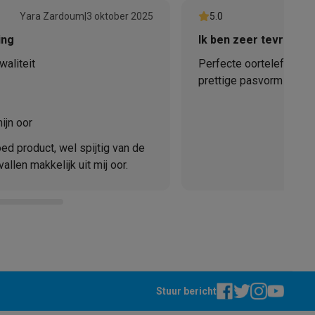
Yara Zardoum
|
3 oktober 2025
5.0
ing
Ik ben zeer tevreden
aliteit
Perfecte oortelefoon di
prettige pasvorm en gel
elstofzuigers met ecocheques
Sledestofzuigers met ecochequ
hoort, raad ik ze aan
ijn oor
erkannen
Keukenaccessoires met ecocheques
oed product, wel spijtig van de
en met ecocheques
Dampkappen met ecocheques
Kookplaten me
vallen makkelijk uit mij oor.
elers met ecocheques
et ecocheques
Inkt en papier met ecocheques
Stuur bericht