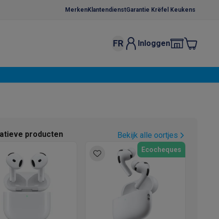
Merken
Klantendienst
Garantie Krëfel Keukens
FR
Inloggen
kels
Droogrekken
s
 microgolfovens
Inbouw wasmachines
ten
natieve producten
Bekijk alle oortjes
Ecocheques
o
Koffiezetapparaten
Koffie, capsules & pads
Accessoires