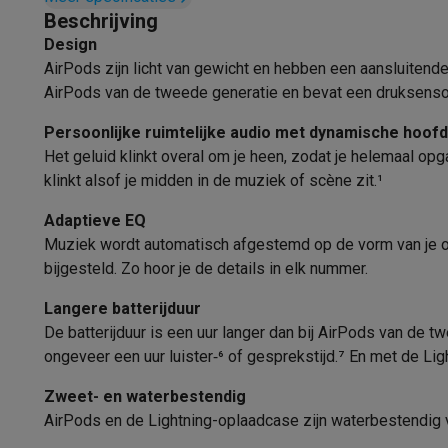
Fototoestellen
Digitale camera's
Instant camera's
Canon cam
Ondersteunde voice assistants
Beschrijving
Video
GoPro
Action cams
Drones
Camcorder
Design
Compatibele systemen
Foto accessoires
Cameratassen
Flitsers & filters
SD-kaart
AirPods zijn licht van gewicht en hebben een aansluitende
Telefonie & smartwatches
Smartphonebediening
AirPods van de tweede generatie en bevat een druksensor
GSM's
Smartphones
Apple iPhone
Samsung smartphones
G
Refurbished
Refurbished smartphones
BuyBack
Audio
Persoonlijke ruimtelijke audio met dynamische hoofd
GSM bescherming
iPhone hoesjes
Samsung hoesjes
Alle 
Het geluid klinkt overal om je heen, zodat je helemaal op
Geluid
klinkt alsof je midden in de muziek of scène zit.¹
Smartwatches
Smartwatches
Activity Trackers
Bandjes
Opla
GSM opladers
Opladers en kabels
Draadloze opladers
USB
Active Noise cancelling
Adaptieve EQ
GSM accessoires
AirTags & GPS trackers
Draadloze oortj
Muziek wordt automatisch afgestemd op de vorm van je oo
Vaste telefoons
Vaste telefoons
Walkie talkies
Babyfoons
Draadloze verbindingen
bijgesteld. Zo hoor je de details in elk nummer.
Computers & tablets
Bluetooth
Computers
Laptops
Gaming laptops
Apple MacBook
Window
Langere batterijduur
Randapparatuur IT
Muizen
Toetsenborden
Webcams
PC spe
De batterijduur is een uur langer dan bij AirPods van de tw
Bluetooth versie
Tablets & e-readers
Tablets
Apple iPad
Samsung Galaxy Ta
ongeveer een uur luister‑⁶ of gesprekstijd.⁷ En met de Lig
Printen
Printers
Inktpatronen & papier
Cricut
Energie
Zweet- en waterbestendig
Netwerk & wifi
Routers & access points
Powerline & Wi-Fi
AirPods en de Lightning-oplaadcase zijn waterbestendig 
Stroombron
Geheugen & opslag
Externe harde schijven
SSD
USB-sticks