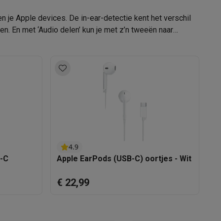
194253324140
en je Apple devices. De in-ear-detectie kent het verschil
MPNY3ZM/A
en. En met ‘Audio delen’ kun je met z’n tweeën naar
tion accessoires
 accessoires
Racing
Smartphone gaming controllers
Accessoires
s & GPS trackers
4.9
B-C
Apple EarPods (USB-C) oortjes - Wit
A
€ 22,99
€
 personenweegschalen
Slimme elektrische tandenborstels
Babyf