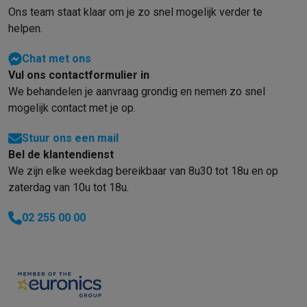
Info ecocheques
Alle eco producten
Alle eco promoties
Ons team staat klaar om je zo snel mogelijk verder te
Refurbished
helpen.
Refurbished smartphones
Refurbished tablets
Refurbished lap
Huishouden
Chat met ons
Wasmachines met ecocheques
Droogkasten met ecocheques
Vul ons contactformulier in
Kleine keukentoestellen
We behandelen je aanvraag grondig en nemen zo snel
Kleine keukentoestellen met ecocheques
Koffiemachines met
mogelijk contact met je op.
Grote keukentoestellen
Vaatwassers met ecocheques
Koelkasten met ecocheques
Die
Stuur ons een mail
Airco
Bel de klantendienst
Airco's met ecocheques
We zijn elke weekdag bereikbaar van 8u30 tot 18u en op
TV & audio
zaterdag van 10u tot 18u.
TV met ecocheques
Bluetooth speakers met ecocheques
Kopt
02 255 00 00
Multimedia & telefonie
Smartphones met ecocheques
Tablets met ecocheques
Laptop
Transport
Elektrische steps met ecocheques
Eco initiatieven
Impact
Energie besparen
Recycleer je oud elektro