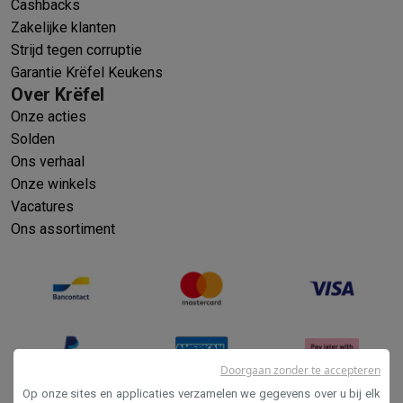
Cashbacks
Zakelijke klanten
Strijd tegen corruptie
Garantie Krëfel Keukens
Over Krëfel
Onze acties
Solden
Ons verhaal
Onze winkels
Vacatures
Ons assortiment
Doorgaan zonder te accepteren
Op onze sites en applicaties verzamelen we gegevens over u bij elk