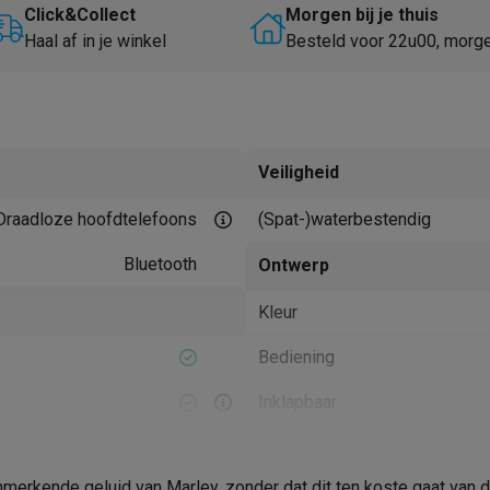
Huisdierverzorging
GPS trackers dieren
Click&Collect
Morgen bij je thuis
Haal af in je winkel
Besteld voor 22u00, morg
tels
Multistylers
Krulspelden
terflossers
groomers
Tondeuses
Scheerkoppen
Accessoires
etverzorging
Accessoires
Veiligheid
massage
Massage guns
Draadloze hoofdtelefoons
(Spat-)waterbestendig
rostimulatie apparaten
Bloedcirculatie apparaten
Infraroodlampen
sols
Luchtbevochtigers
Bluetooth
Ontwerp
g TV
TCL TV
TV steunen
Beamers
Kleur
diastreamers
DVD & Blu-Ray spelers
Bediening
efoons
Oortjes
Draadloze oortjes
Sportoortjes
ty speakers
Inklapbaar
s
In de verpakking
pelers
Audio accessoires
merkende geluid van Marley, zonder dat dit ten koste gaat van de