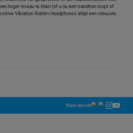
een hoger niveau te tillen (of u nu een marathon loopt of
USB Type C
alaxy Fold8
alaxy Flip8 & Fold8 (Ultra) hoesjes
33005304
House Of Marley
846885011652
EM-JH135-RA
lers
Stuur bericht