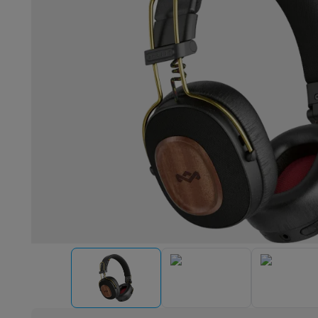
Robots & mixers
Keukenmachines
Keukenrobots
Mixers
Bl
Koken & stomen
Multicookers
Rijst- en stoomkokers
Water
Fun cooking
Gourmet toestellen
Fondue
Raclette
TeppanYak
Barbecues
Elektrische barbecues
Houtskoolbarbecues
Gas
Koude dranken
Juicers
Bruiswatermachines
Waterfilterkan
Kookgerei
Pannen
Kookpotten
Keukenweegschalen
Vacuüm
Desserts
Wafelijzers
Ijsmachines
Pannenkoekenmakers
Di
Smart garden
Binnentuin
Kruiden
Compost machines
Access
Huishouden & airco
Stofzuigen
Stofzuigers
Robotstofzuigers
Steelstofzuigers
Robots
Robotstofzuigers
Dweilrobots
Robotmaaiers
Zwemb
Schoonmaken
Vloerreinigers
Stoomreinigers
Tapijtreinigers
Strijken
Stoomgenerators
Strijkijzers
Kledingstomers
Actiev
Naaien
Naaimachines
Accessoires
Verkoelen
Mobiele airco’s
Aircoolers
Ventilators
Accessoir
Luchtbehandeling
Luchtreinigers
Luchtbevochtigers
Luchto
Verwarmen
Elektrische verwarming
Elektrische dekens
Wassen & drogen
Wasmachines
Droogkasten
Wasmachine 