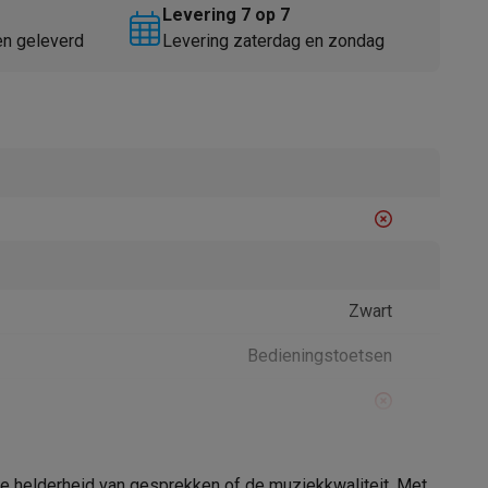
Levering 7 op 7
en geleverd
Levering zaterdag en zondag
Thermometers
Accessoires
Zwart
Bedieningstoetsen
 helderheid van gesprekken of de muziekkwaliteit. Met