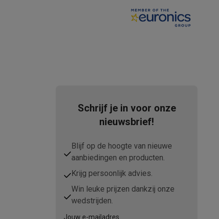
tion accessoires
 accessoires
Racing
Smartphone gaming controllers
Accessoires
Schrijf je in voor onze
nieuwsbrief!
s & GPS trackers
Blijf op de hoogte van nieuwe
aanbiedingen en producten.
Krijg persoonlijk advies.
Win leuke prijzen dankzij onze
 personenweegschalen
Slimme elektrische tandenborstels
Babyf
wedstrijden.
Jouw e-mailadres