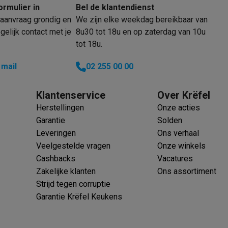
oftware
ormulier in
Bel de klantendienst
n
Muismatten
Overige accessoires
aanvraag grondig en
We zijn elke weekdag bereikbaar van
elijk contact met je
8u30 tot 18u en op zaterdag van 10u
on controllers
Playstation headsets
Playstation VR-brillen
Playsta
tot 18u.
do Switch controllers
Nintendo Switch headsets
Nintendo Switch
 mail
02 255 00 00
cessoires
ing muizen
Gaming toetsenborden
PC gaming controllers
stoelen
Gaming desks
Gaming TV
Gaming monitors
VR brillen
Sim 
Klantenservice
Over Krëfel
Herstellingen
Onze acties
ders
Garantie
Solden
che steps accessoires
GPS accessoires
Leveringen
Ons verhaal
men
Bewegingsdetectoren
Slimme deurbellen
Rookmelders
AirTag
Veelgestelde vragen
Onze winkels
Cashbacks
Vacatures
Voice assistant
Weerstations
Zakelijke klanten
Ons assortiment
r
Apple TV
Batterijen & opladers
Stekkers & adapters
Strijd tegen corruptie
spressomachines
Slimme ovens
Slimme keukenrobots
Garantie Krëfel Keukens
roogkasten
Slimme luchtbehandeling
Slimme stofzuigers
Slimme