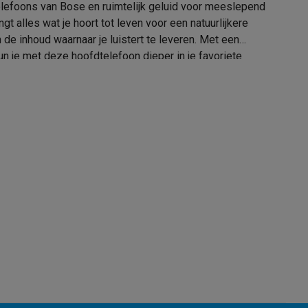
elefoons van Bose en ruimtelijk geluid voor meeslepend
t alles wat je hoort tot leven voor een natuurlijkere
de inhoud waarnaar je luistert te leveren. Met een
n je met deze hoofdtelefoon dieper in je favoriete
33005534
l de gepolijste metalen slapen een vleugje elegantie
alaxy Fold8
de apparaten met de Bose-app. Verkrijgbaar in zwart,
Bose
alaxy Flip8 & Fold8 (Ultra) hoesjes
017817859585
6627486
lers