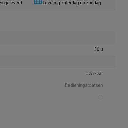
en geleverd
Levering zaterdag en zondag
30 u
Thermometers
Accessoires
Over-ear
Bedieningstoetsen
USB Type C