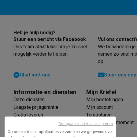
Software
Windows & Microsoft Office
Anti-Virus
Overige s
Toebehoren IT
Opladers & kabels
Tassen & sleeves
Steune
Gaming
PlayStation
PlayStation 5
PS5 games
PS4 games
Playstati
Heb je hulp nodig?
Nintendo
Nintendo Switch 2
Nintendo Switch games
Ninten
Stuur een bericht via Facebook
Vul ons contactf
Xbox
Xbox games
Xbox controllers
Xbox headsets
Xbox ac
Ons team staat klaar om je zo snel
We behandelen je 
PC gaming
Gaming laptops
Gaming PC
Gaming monitors
Gam
mogelijk verder te helpen.
nemen zo snel mog
Gaming setup
Gaming headsets
Gaming microfoons
Gaming
op.
Gaming consoles
Smart home & devices
Chat met ons
Stuur ons een
Smartwatches
Smartwatches
Activity Trackers
Bandjes
Opla
Mobiliteit
Elektrische steps
Dashcams
GPS
Coyote
Elektris
Informatie en diensten
Mijn Krëfel
Veiligheid & bescherming
Bewakingscamera's
Alarmsyste
Onze diensten
Mijn bestellingen
Contactloos betalen
Betaalterminals
Accessoires SumUp
Laagste prijsgarantie
Mijn account
Omgeving & comfort
Verlichting
Plug & play zonnepanelen
Gratis leveren
Terugsturen
Entertainment
Smart TV
Smart speakers
Google TV Streame
Verlengde garantie
Mijn leveringsmoment
Doorgaan zonder te accepteren
Keuken
Slimme koelkasten
Slimme vaatwassers
Slimme e
Ecocheques
Op onze sites en applicaties verzamelen we gegevens over
Huishouden & gezondheid
Slimme wasmachines
Slimme d