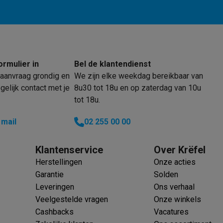
oftware
n
Muismatten
Overige accessoires
on controllers
Playstation headsets
Playstation VR-brillen
Playsta
do Switch controllers
Nintendo Switch headsets
Nintendo Switch
ormulier in
Bel de klantendienst
cessoires
aanvraag grondig en
We zijn elke weekdag bereikbaar van
ing muizen
Gaming toetsenborden
PC gaming controllers
elijk contact met je
8u30 tot 18u en op zaterdag van 10u
stoelen
Gaming desks
Gaming TV
Gaming monitors
VR brillen
Sim 
tot 18u.
 mail
02 255 00 00
ders
che steps accessoires
GPS accessoires
Klantenservice
Over Krëfel
men
Bewegingsdetectoren
Slimme deurbellen
Rookmelders
AirTag
Herstellingen
Onze acties
Garantie
Solden
Voice assistant
Weerstations
Leveringen
Ons verhaal
r
Apple TV
Batterijen & opladers
Stekkers & adapters
Veelgestelde vragen
Onze winkels
spressomachines
Slimme ovens
Slimme keukenrobots
Cashbacks
Vacatures
roogkasten
Slimme luchtbehandeling
Slimme stofzuigers
Slimme