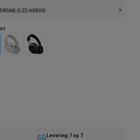
hikbaar in 20 winkels
rt
akken
Accessoires
kels
Droogrekken
Levering 7 op 7