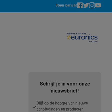
Stuur bericht
tion accessoires
 accessoires
Racing
Smartphone gaming controllers
Accessoires
s & GPS trackers
Schrijf je in voor onze
nieuwsbrief!
Blijf op de hoogte van nieuwe
 personenweegschalen
Slimme elektrische tandenborstels
Babyf
aanbiedingen en producten.