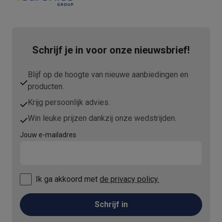
Info ecocheques
Alle eco producten
Alle eco promoties
Refurbished
Refurbished smartphones
Refurbished tablets
Refurbished lap
Huishouden
Schrijf je in voor onze nieuwsbrief!
Wasmachines met ecocheques
Droogkasten met ecocheques
Kleine keukentoestellen
Kleine keukentoestellen met ecocheques
Koffiemachines met
Blijf op de hoogte van nieuwe aanbiedingen en
Grote keukentoestellen
producten.
Vaatwassers met ecocheques
Koelkasten met ecocheques
Die
Krijg persoonlijk advies.
Airco
Win leuke prijzen dankzij onze wedstrijden.
Airco's met ecocheques
TV & audio
Jouw e-mailadres
TV met ecocheques
Bluetooth speakers met ecocheques
Kopt
Multimedia & telefonie
Smartphones met ecocheques
Tablets met ecocheques
Laptop
Ik ga akkoord met
de privacy policy.
Transport
Elektrische steps met ecocheques
Schrijf in
Eco initiatieven
Impact
Energie besparen
Recycleer je oud elektro