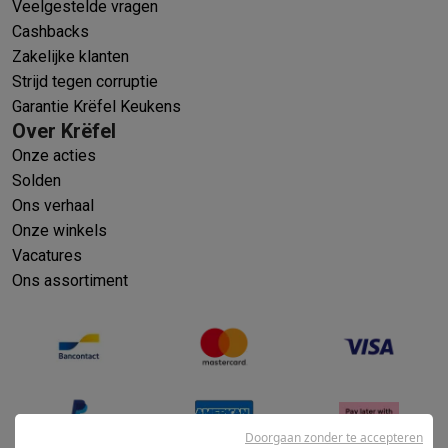
Veelgestelde vragen
Cashbacks
Zakelijke klanten
Strijd tegen corruptie
Garantie Krëfel Keukens
Over Krëfel
Onze acties
Solden
Ons verhaal
Onze winkels
Vacatures
Ons assortiment
Doorgaan zonder te accepteren