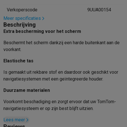
Mondhygiëne
Elektrische tandenborstels
Opzetborstels
Waterf
Verkoperscode
9UUA00154
Scheren
Elektrische scheerapparaten
Baardtrimmers
Multigroo
Meer specificaties
Lichaamsontharing
IPL ontharing
Epilators
Ladyshaves
Beschrijving
Beauty
Gelaatsverzorging
LED Maskers
Spiegels
Hand & voetve
Extra bescherming voor het scherm
Massage
Voetmassage
Massagestoelen
Nek & schoudermass
Gezondheid
Personenweegschalen
Bloeddrukmeters
Elektrosti
Beschermt het scherm dankzij een harde buitenkant aan de
Voor de baby
Babyfoons
Borstkolven
Flessenwarmers
Aerosols
voorkant.
TV, audio & foto
Elastische tas
TV & beamers
TV
TV's met soundbar
2026 TV
LG TV
Samsung TV
Randapparatuur TV
Soundbars
Home cinema
Versterkers
Medias
Is gemaakt uit rekbare stof en daardoor ook geschikt voor
Hoofdtelefoons & oortjes
Koptelefoons
Draadloze koptelefoo
navigatiesystemen met een geïntegreerde houder.
Speakers
Speakers
Bluetooth speakers
Smart speakers
Party s
Duurzame materialen
Muziek in huis
Radio's & wekkers
Platenspelers
Hifi-ketens
Navigatie
Dashcams
GPS
Coyote
GPS accessoires
Voorkomt beschadiging en zorgt ervoor dat uw TomTom-
TV & audio accessoires
Steunen
Kabels
Draagbare mediaspele
navigatiesysteem er op zijn best blijft uitzien.
Fototoestellen
Digitale camera's
Instant camera's
Canon camera'
Lees meer
Video
GoPro
Action cams
Drones
Camcorder
Reviews