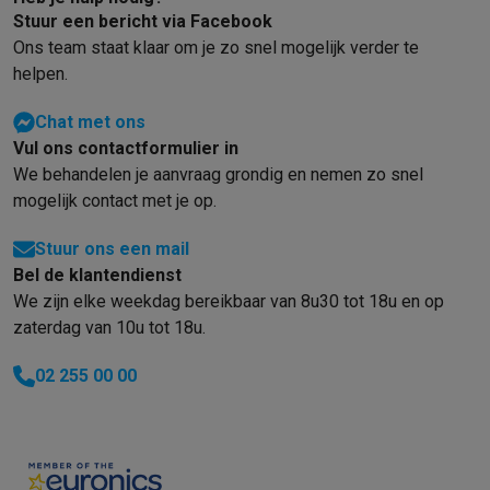
Gaming
Stuur een bericht via Facebook
PlayStation
PlayStation 5
PS5 games
PS4 games
Playstation co
Ons team staat klaar om je zo snel mogelijk verder te
Nintendo
Nintendo Switch 2
Nintendo Switch games
Nintendo Sw
helpen.
Xbox
Xbox games
Xbox controllers
Xbox headsets
Xbox access
PC gaming
Gaming laptops
Gaming PC
Gaming monitors
Gaming
Chat met ons
Gaming setup
Gaming headsets
Gaming microfoons
Gamingstoe
Vul ons contactformulier in
Gaming consoles
We behandelen je aanvraag grondig en nemen zo snel
Smart home & devices
mogelijk contact met je op.
Smartwatches
Smartwatches
Activity Trackers
Bandjes
Opladers
Mobiliteit
Elektrische steps
Dashcams
GPS
Coyote
Elektrische 
Stuur ons een mail
Bel de klantendienst
Veiligheid & bescherming
Bewakingscamera's
Alarmsystemen
B
We zijn elke weekdag bereikbaar van 8u30 tot 18u en op
Contactloos betalen
Betaalterminals
Accessoires SumUp
zaterdag van 10u tot 18u.
Omgeving & comfort
Verlichting
Plug & play zonnepanelen
Voice
Entertainment
Smart TV
Smart speakers
Google TV Streamer
App
02 255 00 00
Keuken
Slimme koelkasten
Slimme vaatwassers
Slimme espre
Huishouden & gezondheid
Slimme wasmachines
Slimme droog
Eco producten
Ecocheques