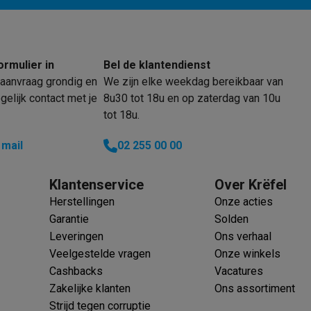
klein elektro
Solden op multimedia
Solden op TV & audio
ormulier in
Bel de klantendienst
Black Friday
aanvraag grondig en
We zijn elke weekdag bereikbaar van
lijke winkelbeleving
Niet tevreden, geld terug
elijk contact met je
8u30 tot 18u en op zaterdag van 10u
ie
TV installatie
tot 18u.
etaling
Alma: betaal in 2 of 3 keer
Klarna: betaal binnen 30 dagen
everingsuur
Zakelijke klanten
ProteKt: verzeker je toestel
Swap Pro
 mail
02 255 00 00
 kookplaat past bij jouw keuken?
Meer...
..
Klantenservice
Over Krëfel
ituatie
Hoofdtelefoon of oortjes?
Meer...
Herstellingen
Onze acties
 je een elektrische step?
Hoe kies je een drone ?
Garantie
Solden
Leveringen
Ons verhaal
 groot elektro
Outlet klein elektro
Outlet TV & audio
Outlet accesso
Veelgestelde vragen
Onze winkels
Cashbacks
Vacatures
Zakelijke klanten
Ons assortiment
Strijd tegen corruptie