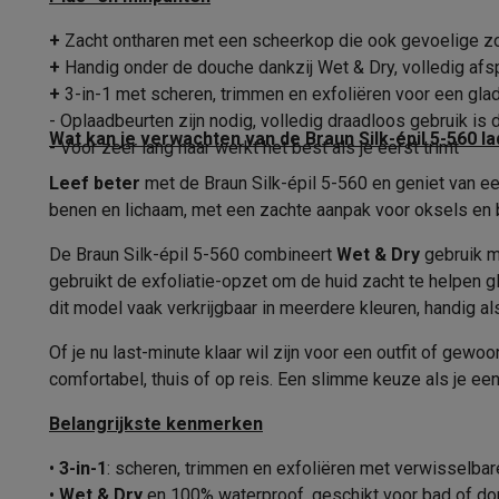
Draadloos
Fototoestellen
Digitale camera's
Instant camera's
Canon cam
Video
GoPro
Action cams
Drones
Camcorder
+
Zacht ontharen met een scheerkop die ook gevoelige 
Verlichting
Foto accessoires
Cameratassen
Flitsers & filters
SD-kaart
+
Handig onder de douche dankzij Wet & Dry, volledig afs
Telefonie & smartwatches
Flexibele kop
+
3-in-1 met scheren, trimmen en exfoliëren voor een gla
GSM's
Smartphones
Apple iPhone
Samsung smartphones
G
- Oplaadbeurten zijn nodig, volledig draadloos gebruik is du
Dubbele scheerkop
Wat kan je verwachten van de Braun Silk-épil 5-560 l
Refurbished
Refurbished smartphones
BuyBack
- Voor zeer lang haar werkt het best als je eerst trimt
GSM bescherming
iPhone hoesjes
Samsung hoesjes
Alle 
Leef beter
Epileerhoofd
met de Braun Silk-épil 5-560 en geniet van ee
Smartwatches
Smartwatches
Activity Trackers
Bandjes
Opla
benen en lichaam, met een zachte aanpak voor oksels en biki
GSM opladers
Opladers en kabels
Draadloze opladers
USB
Gebruiksgemak
De Braun Silk-épil 5-560 combineert
Wet & Dry
gebruik m
GSM accessoires
AirTags & GPS trackers
Draadloze oortj
App
gebruikt de exfoliatie-opzet om de huid zacht te helpen 
Vaste telefoons
Vaste telefoons
Walkie talkies
Babyfoons
dit model vaak verkrijgbaar in meerdere kleuren, handig als 
Computers & tablets
Huidtype sensor
Computers
Laptops
Gaming laptops
Apple MacBook
Window
Of je nu last-minute klaar wil zijn voor een outfit of gew
Randapparatuur IT
Muizen
Toetsenborden
Webcams
PC spe
Stroomvoorziening
comfortabel, thuis of op reis. Een slimme keuze als je een
Tablets & e-readers
Tablets
Apple iPad
Samsung Galaxy Ta
Autonomie
Belangrijkste kenmerken
Printen
Printers
Inktpatronen & papier
Cricut
Netwerk & wifi
Routers & access points
Powerline & Wi-Fi
Oplaadtijd
•
3-in-1
: scheren, trimmen en exfoliëren met verwisselba
Geheugen & opslag
Externe harde schijven
SSD
USB-sticks
•
Wet & Dry
en 100% waterproof, geschikt voor bad of d