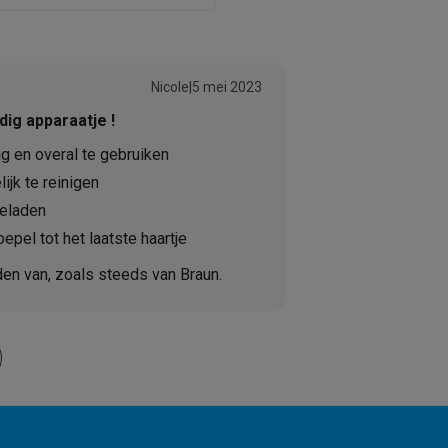
 laptops
BuyBack
Nicole
|
5 mei 2023
ig apparaatje !
ques
Stofzuigers met ecocheques
Strijkijzers met ecocheques
Ste
g en overal te gebruiken
 met ecocheques
Bruiswatertoestellen met ecocheques
Waterfilt
ijk te reinigen
eladen
s
Diepvriezers met ecocheques
Ovens met ecocheques
Fornuiz
epel tot het laatste haartje
en van, zoals steeds van Braun.
Koptelefoons met ecocheques
Oortjes met ecocheques
Platensp
ptops met ecocheques
Monitors met ecocheques
Powerbanks m