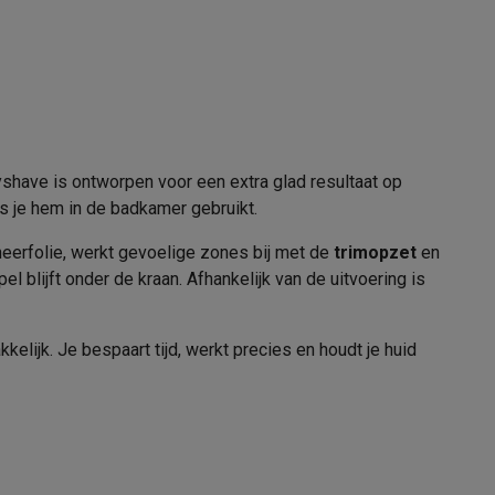
2
alaxy Fold8
Opzetstuk voor bikinilijn
alaxy Flip8 & Fold8 (Ultra) hoesjes
yshave is ontworpen voor een extra glad resultaat op
als je hem in de badkamer gebruikt.
405081
heerfolie, werkt gevoelige zones bij met de
trimopzet
en
Braun
el blijft onder de kraan. Afhankelijk van de uitvoering is
4210201192633
elijk. Je bespaart tijd, werkt precies en houdt je huid
lers
LS5560
emer in
BRAUN