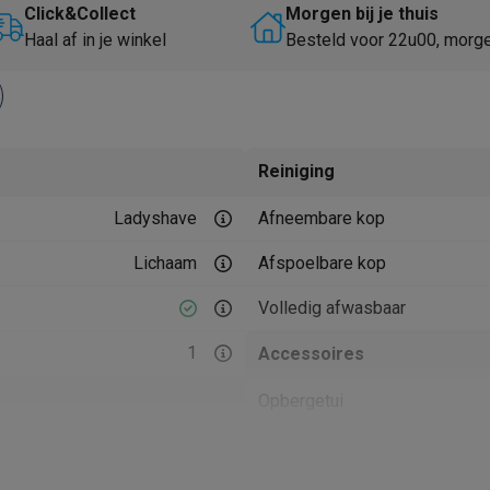
Huisdierverzorging
GPS trackers dieren
Click&Collect
Morgen bij je thuis
Haal af in je winkel
Besteld voor 22u00, morg
tels
Multistylers
Krulspelden
terflossers
groomers
Tondeuses
Scheerkoppen
Accessoires
etverzorging
Accessoires
Reiniging
massage
Massage guns
Ladyshave
Afneembare kop
rostimulatie apparaten
Bloedcirculatie apparaten
Infraroodlampen
sols
Luchtbevochtigers
Lichaam
Afspoelbare kop
g TV
TCL TV
TV steunen
Beamers
Volledig afwasbaar
diastreamers
DVD & Blu-Ray spelers
1
Accessoires
efoons
Oortjes
Draadloze oortjes
Sportoortjes
ty speakers
Opbergetui
s
Roze
Schoonmaakborstel
pelers
Audio accessoires