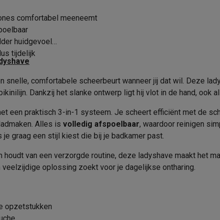
Scheerhoofd
era's
Nikon camera's
Lenzen
zones comfortabel meeneemt
Trimkam
en
Statieven & tripods
Action cam accessoires
poelbaar
Aantal opzetstukken
dder huidgevoel
SM’s met toetsen
Refurbished smartphones
iPhone 17
Samsung G
s tijdelijk
Type opzetstukken
adyshave
hoesjes
Screenprotectors
iPhone 17 Hoesjes
Galaxy S26 hoesjes
G
n snelle, comfortabele scheerbeurt wanneer jij dat wil. Deze lad
Product informatie
ders
nilijn. Dankzij het slanke ontwerp ligt hij vlot in de hand, ook 
-C kabels
Lightning kabels
Powerbanks
Krëfel code
et een praktisch 3-in-1 systeem. Je scheert efficiënt met de sc
es
GSM houders auto
Micro SD-kaarten
Overige accessoires
Merk
gladmaken. Alles is
volledig afspoelbaar
, waardoor reinigen simp
je graag een stijl kiest die bij je badkamer past.
EAN
s laptops
Copilot+ pc
Chromebooks
Monitors
Desktops
oon houdt van een verzorgde routine, deze ladyshave maakt het makk
akers
PC headsets
Microfoons
Docking stations
Externe DVD spe
Verkoperscode
 veelzijdige oplossing zoekt voor je dagelijkse ontharing.
b
Tablethoezen
E-readers
Accessoires
Productveiligheid
40 min
 adapters
Mesh Wi-Fi
Switches
Netwerkkabels
1 u
Verantwoordelijke marktdeeln
re opzetstukken
SD-kaarten
CD's & DVD's
de EU
ouche