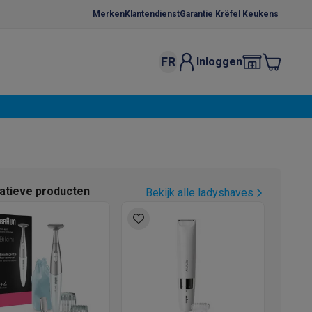
Merken
Klantendienst
Garantie Krëfel Keukens
FR
Inloggen
kels
Droogrekken
s
 microgolfovens
Inbouw wasmachines
ten
natieve producten
Bekijk alle ladyshaves
o
Koffiezetapparaten
Koffie, capsules & pads
Accessoires