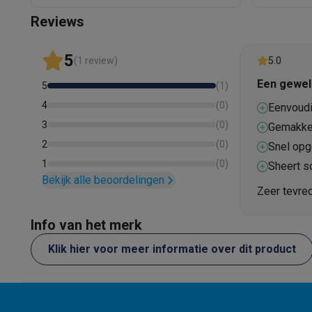
Ecocheques
Reviews
Info ecocheques
Alle eco producten
Alle eco promoties
Refurbished
5
Refurbished smartphones
Refurbished tablets
Refurbished
(1 review)
5.0
Huishouden
Een geweld
5
(
1
)
Wasmachines met ecocheques
Droogkasten met ecoche
4
(
0
)
Eenvoudi
Kleine keukentoestellen
3
(
0
)
Kleine keukentoestellen met ecocheques
Koffiemachines
Gemakkel
Grote keukentoestellen
2
(
0
)
Snel opg
Vaatwassers met ecocheques
Koelkasten met ecocheque
1
(
0
)
Sheert so
Airco
Bekijk alle beoordelingen
Zeer tevred
Airco's met ecocheques
TV & audio
Info van het merk
TV met ecocheques
Bluetooth speakers met ecocheques
Multimedia & telefonie
Klik hier voor meer informatie over dit product
Smartphones met ecocheques
Tablets met ecocheques
La
Transport
Elektrische steps met ecocheques