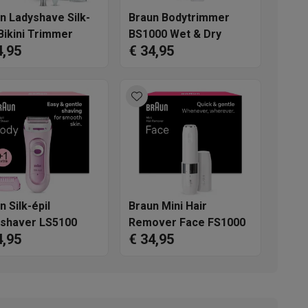
n Ladyshave Silk-
Braun Bodytrimmer
 Bikini Trimmer
BS1000 Wet & Dry
4,95
€ 34,95
akken
Accessoires
n Silk-épil
Braun Mini Hair
shaver LS5100
Remover Face FS1000
4,95
€ 34,95
kels
Droogrekken