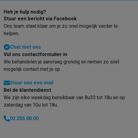
Refurbished
Refurbished smartphones
Refurbished tablets
Refurbished lap
Heb je hulp nodig?
Huishouden
Stuur een bericht via Facebook
Wasmachines met ecocheques
Droogkasten met ecocheques
Ons team staat klaar om je zo snel mogelijk verder te
Kleine keukentoestellen
helpen.
Kleine keukentoestellen met ecocheques
Koffiemachines met
Grote keukentoestellen
Chat met ons
Vaatwassers met ecocheques
Koelkasten met ecocheques
Die
Vul ons contactformulier in
Airco
We behandelen je aanvraag grondig en nemen zo snel
Airco's met ecocheques
mogelijk contact met je op.
TV & audio
Stuur ons een mail
TV met ecocheques
Bluetooth speakers met ecocheques
Kopt
Bel de klantendienst
Multimedia & telefonie
We zijn elke weekdag bereikbaar van 8u30 tot 18u en op
Smartphones met ecocheques
Tablets met ecocheques
Laptop
zaterdag van 10u tot 18u.
Transport
Elektrische steps met ecocheques
02 255 00 00
Eco initiatieven
Impact
Energie besparen
Recycleer je oud elektro
Info & acties