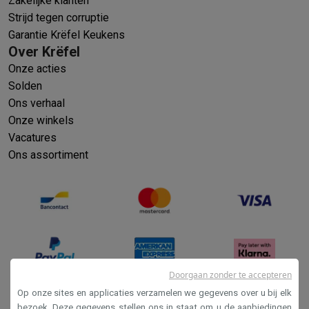
Zakelijke klanten
Strijd tegen corruptie
Garantie Krëfel Keukens
Over Krëfel
Onze acties
Solden
Ons verhaal
Onze winkels
Vacatures
Ons assortiment
Doorgaan zonder te accepteren
Op onze sites en applicaties verzamelen we gegevens over u bij elk
bezoek. Deze gegevens stellen ons in staat om u de aanbiedingen