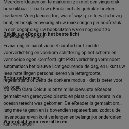
Foto accessoires
Cameratassen
Flitsers & filters
SD-kaarten
Sta
Meerdere kleuren om te markeren zijn met een vingerdruk
Telefonie & smartwatches
beschikbaar. U kunt uw eBooks net als gedrukte boeken
GSM's
Smartphones
Apple iPhone
Samsung smartphones
GSM’s
markeren. Voeg kleuren toe, wis of wijzig ze terwijl u bezig
Refurbished
Refurbished smartphones
BuyBack
bent, en bekijk eenvoudig al uw markeringen per hoofdstuk
GSM bescherming
iPhone hoesjes
Samsung hoesjes
Alle hoesj
in één oogopslag: uw boekcitaten waren nog nooit zo
Bekijk uw eBooks in het beste licht
Smartwatches
Smartwatches
Activity Trackers
Bandjes
Opladers
eenvoudig te vinden!
GSM opladers
Opladers en kabels
Draadloze opladers
USB-C k
Ervaar dag en nacht visueel comfort met zachte
GSM accessoires
AirTags & GPS trackers
Draadloze oortjes
GS
voorverlichting en voorkom schittering op het scherm en
Vaste telefoons
Vaste telefoons
Walkie talkies
Babyfoons
vermoeide ogen. ComfortLight PRO verlichting vermindert
Computers & tablets
automatisch het blauwe licht gedurende de dag, en u kunt uw
Computers
Laptops
Gaming laptops
Apple MacBook
Windows la
leesinstellingen personaliseren via lettergrootte,
Beter ontworpen
Randapparatuur IT
Muizen
Toetsenborden
Webcams
PC speaker
regelafstand of zelfs de donkere modus - dat is beter voor
Tablets & e-readers
Tablets
Apple iPad
Samsung Galaxy Tab
Tab
uw ogen.
De Kobo Clara Colour is onze milieubewuste eReader
Printen
Printers
Inktpatronen & papier
Cricut
gemaakt van gerecycled plastic en plastic dat anders in de
Netwerk & wifi
Routers & access points
Powerline & Wi-Fi adap
oceaan terecht was gekomen. De eReader is gemaakt om
Geheugen & opslag
Externe harde schijven
SSD
USB-sticks
SD-k
lang mee te gaan en is bovendien repareerbaar, zodat u de
Software
Windows & Microsoft Office
Anti-Virus
Overige softwa
levensduur ervan kunt verlengen en belangrijke onderdelen
Waterdicht voor overal lezen
Toebehoren IT
Opladers & kabels
Tassen & sleeves
Steunen
Mu
kunt vervangen.