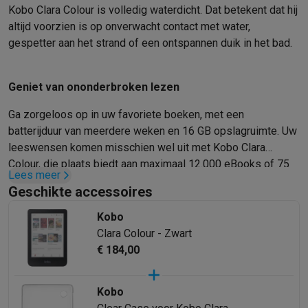
Gaming
Kobo Clara Colour is volledig waterdicht. Dat betekent dat hij
PlayStation
PlayStation 5
PS5 games
PS4 games
Playstation co
altijd voorzien is op onverwacht contact met water,
Nintendo
Nintendo Switch 2
Nintendo Switch games
Nintendo Sw
gespetter aan het strand of een ontspannen duik in het bad.
Xbox
Xbox games
Xbox controllers
Xbox headsets
Xbox access
PC gaming
Gaming laptops
Gaming PC
Gaming monitors
Gaming
Geniet van ononderbroken lezen
Gaming setup
Gaming headsets
Gaming microfoons
Gamingstoe
Gaming consoles
Ga zorgeloos op in uw favoriete boeken, met een
Smart home & devices
batterijduur van meerdere weken en 16 GB opslagruimte. Uw
Smartwatches
Smartwatches
Activity Trackers
Bandjes
Opladers
leeswensen komen misschien wel uit met Kobo Clara
Mobiliteit
Elektrische steps
Dashcams
GPS
Coyote
Elektrische 
Colour, die plaats biedt aan maximaal 12.000 eBooks of 75
Veiligheid & bescherming
Bewakingscamera's
Alarmsystemen
B
Lees meer
Kobo Audiobooks.
Geschikte accessoires
Contactloos betalen
Betaalterminals
Accessoires SumUp
Omgeving & comfort
Verlichting
Plug & play zonnepanelen
Voice
Kobo
Entertainment
Smart TV
Smart speakers
Google TV Streamer
App
Clara Colour - Zwart
Keuken
Slimme koelkasten
Slimme vaatwassers
Slimme espre
€ 184,00
Huishouden & gezondheid
Slimme wasmachines
Slimme droog
Eco producten
Kobo
Ecocheques