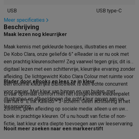
Mondhygiëne
Elektrische tandenborstels
Opzetborstels
Waterf
USB
USB type-C
Scheren
Elektrische scheerapparaten
Baardtrimmers
Multigroo
Meer specificaties
Lichaamsontharing
IPL ontharing
Epilators
Ladyshaves
Beschrijving
Beauty
Gelaatsverzorging
LED Maskers
Spiegels
Hand & voetve
Maak lezen nog kleurrijker
Massage
Voetmassage
Massagestoelen
Nek & schoudermass
Gezondheid
Personenweegschalen
Bloeddrukmeters
Elektrosti
Maak kennis met gekleurde hoesjes, illustraties en meer.
Voor de baby
Babyfoons
Borstkolven
Flessenwarmers
Aerosols
De Kobo Clara, onze geliefde 6” eReader is er nu ook met
TV, audio & foto
een prachtig kleurenscherm! Zeg vaarwel tegen grijs; dit is
digitaal lezen met een schittervrije, kleurrijke ervaring zonder
TV & beamers
TV
TV's met soundbar
2026 TV
LG TV
Samsung TV
afleiding. De lichtgewicht Kobo Clara Colour met ruimte voor
Randapparatuur TV
Soundbars
Home cinema
Versterkers
Medias
Blader door eBooks en lees ze in kleur
een enorme kleurrijke bibliotheek is een echte concurrent
Hoofdtelefoons & oortjes
Koptelefoons
Draadloze koptelefoo
voor papier. Met kleur van binnen en van buiten, met
Speakers
Speakers
Bluetooth speakers
Smart speakers
Party s
Ervaar optimaal comfort met het rustgevende kleurenpalet
illustraties en afbeeldingen die echt kleur geven aan uw
Muziek in huis
Radio's & wekkers
Platenspelers
Hifi-ketens
van het 6" E Ink Kaleido™ 3-scherm. Geen schittering in het
leeservaring.
Navigatie
Dashcams
GPS
Coyote
GPS accessoires
zonlicht, geen afleiding op sociale media: alleen u en uw
TV & audio accessoires
Steunen
Kabels
Draagbare mediaspele
boek in prachtige kleuren. Of u nu houdt van fictie of non-
Fototoestellen
Digitale camera's
Instant camera's
Canon camera'
fictie, laat kleur extra diepte toevoegen aan uw leeservaring.
Nooit meer zoeken naar een markeerstift
Video
GoPro
Action cams
Drones
Camcorder