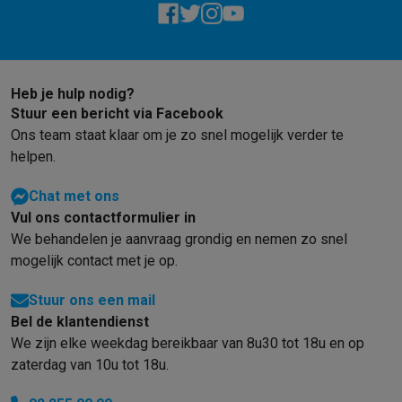
Foto accessoires
Cameratassen
Flitsers & filters
SD-kaarten
Sta
Telefonie & smartwatches
GSM's
Smartphones
Apple iPhone
Samsung smartphones
GSM’s
Refurbished
Refurbished smartphones
BuyBack
GSM bescherming
iPhone hoesjes
Samsung hoesjes
Alle hoesj
Heb je hulp nodig?
Smartwatches
Smartwatches
Activity Trackers
Bandjes
Opladers
Stuur een bericht via Facebook
GSM opladers
Opladers en kabels
Draadloze opladers
USB-C k
Ons team staat klaar om je zo snel mogelijk verder te
helpen.
GSM accessoires
AirTags & GPS trackers
Draadloze oortjes
GS
Vaste telefoons
Vaste telefoons
Walkie talkies
Babyfoons
Chat met ons
Computers & tablets
Vul ons contactformulier in
Computers
Laptops
Gaming laptops
Apple MacBook
Windows la
We behandelen je aanvraag grondig en nemen zo snel
Randapparatuur IT
Muizen
Toetsenborden
Webcams
PC speaker
mogelijk contact met je op.
Tablets & e-readers
Tablets
Apple iPad
Samsung Galaxy Tab
Tab
Printen
Printers
Inktpatronen & papier
Cricut
Stuur ons een mail
Netwerk & wifi
Routers & access points
Powerline & Wi-Fi adap
Bel de klantendienst
Geheugen & opslag
Externe harde schijven
SSD
USB-sticks
SD-k
We zijn elke weekdag bereikbaar van 8u30 tot 18u en op
Software
Windows & Microsoft Office
Anti-Virus
Overige softwa
zaterdag van 10u tot 18u.
Toebehoren IT
Opladers & kabels
Tassen & sleeves
Steunen
Mu