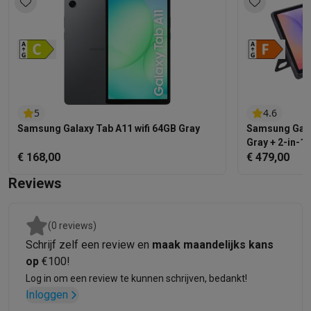
hebben een verbeterde
Armor Aluminum behuizing
en een
IP68-classificatie
waardoor ze stof- en waterbestendig zijn
tot 1,5 meter. Ga met een gerust hart op pad, want de tablets
kunnen wel tegen een stootje.
5
4.6
Samsung Galaxy Tab A11 wifi 64GB Gray
Samsung Galax
Gray + 2-in-1
€ 168,00
€ 479,00
Reviews
(0 reviews)
Schrijf zelf een review en
maak maandelijks kans
op
€100!
Log in om een review te kunnen schrijven, bedankt!
Inloggen