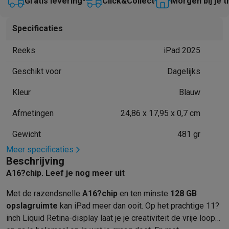
Gratis levering*
Click&Collect
Morgen bij je t
Mondhygiëne
Elektrische tandenborstels
Opzetborstels
Waterf
Scheren
Elektrische scheerapparaten
Baardtrimmers
Multigroo
Specificaties
Lichaamsontharing
IPL ontharing
Epilators
Ladyshaves
Beauty
Gelaatsverzorging
LED Maskers
Spiegels
Hand & voetve
Reeks
iPad 2025
Massage
Voetmassage
Massagestoelen
Nek & schoudermass
Geschikt voor
Dagelijks
Gezondheid
Personenweegschalen
Bloeddrukmeters
Elektrosti
Voor de baby
Babyfoons
Borstkolven
Flessenwarmers
Aerosols
Kleur
Blauw
TV, audio & foto
Afmetingen
24,86 x 17,95 x 0,7 cm
TV & beamers
TV
TV's met soundbar
2026 TV
LG TV
Samsung TV
Randapparatuur TV
Soundbars
Home cinema
Versterkers
Medias
Gewicht
481 gr
Hoofdtelefoons & oortjes
Koptelefoons
Draadloze koptelefoo
Meer specificaties
Speakers
Speakers
Bluetooth speakers
Smart speakers
Party s
Beschrijving
Muziek in huis
Radio's & wekkers
Platenspelers
Hifi-ketens
A16?chip. Leef je nog meer uit
Navigatie
Dashcams
GPS
Coyote
GPS accessoires
TV & audio accessoires
Steunen
Kabels
Draagbare mediaspele
Met de razend­snelle
A16?chip
en ten minste
128 GB
Fototoestellen
Digitale camera's
Instant camera's
Canon camera'
opslag­ruimte
kan iPad meer dan ooit. Op het prachtige 11?
Video
GoPro
Action cams
Drones
Camcorder
inch Liquid Retina-display laat je je creativiteit de vrije loop