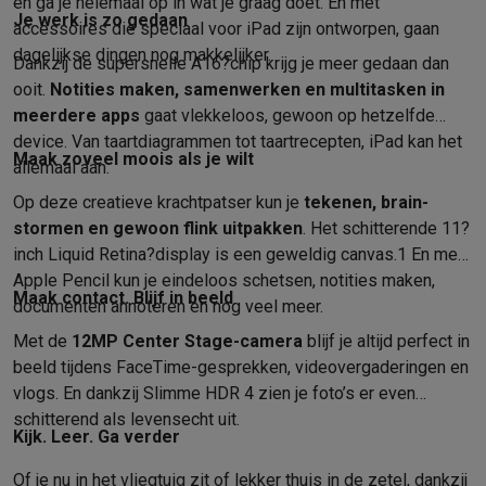
Foto accessoires
Cameratassen
Flitsers & filters
SD-kaarten
Sta
en ga je helemaal op in wat je graag doet. En met
Je werk is zo gedaan
Telefonie & smartwatches
accessoires die speciaal voor iPad zijn ontworpen, gaan
GSM's
Smartphones
Apple iPhone
Samsung smartphones
GSM’s
dagelijkse dingen nog makkelijker.
Dankzij de supersnelle A16?chip krijg je meer gedaan dan
Refurbished
Refurbished smartphones
BuyBack
ooit.
Notities maken, samen­werken en multi­tasken in
GSM bescherming
iPhone hoesjes
Samsung hoesjes
Alle hoesj
meerdere apps
gaat vlekkeloos, gewoon op hetzelfde
Smartwatches
Smartwatches
Activity Trackers
Bandjes
Opladers
device. Van taart­diagrammen tot taartrecepten, iPad kan het
Maak zoveel moois als je wilt
GSM opladers
Opladers en kabels
Draadloze opladers
USB-C k
allemaal aan.
GSM accessoires
AirTags & GPS trackers
Draadloze oortjes
GS
Op deze creatieve krachtpatser kun je
tekenen, brain­
Vaste telefoons
Vaste telefoons
Walkie talkies
Babyfoons
stormen en gewoon flink uitpakken
. Het schitterende 11?
Computers & tablets
inch Liquid Retina?display is een geweldig canvas.
1
En met
Computers
Laptops
Gaming laptops
Apple MacBook
Windows la
Apple Pencil kun je eindeloos schetsen, notities maken,
Maak contact. Blijf in beeld
Randapparatuur IT
Muizen
Toetsenborden
Webcams
PC speaker
documenten annoteren en nog veel meer.
Tablets & e-readers
Tablets
Apple iPad
Samsung Galaxy Tab
Tab
Met de
12MP Center Stage-camera
blijf je altijd perfect in
Printen
Printers
Inktpatronen & papier
Cricut
beeld tijdens FaceTime-gesprekken, video­vergaderingen en
Netwerk & wifi
Routers & access points
Powerline & Wi-Fi adap
vlogs. En dankzij Slimme HDR 4 zien je foto’s er even
Geheugen & opslag
Externe harde schijven
SSD
USB-sticks
SD-k
schitterend als levensecht uit.
Software
Windows & Microsoft Office
Anti-Virus
Overige softwa
Kijk. Leer. Ga verder
Toebehoren IT
Opladers & kabels
Tassen & sleeves
Steunen
Mu
Of je nu in het vliegtuig zit of lekker thuis in de zetel, dankzij