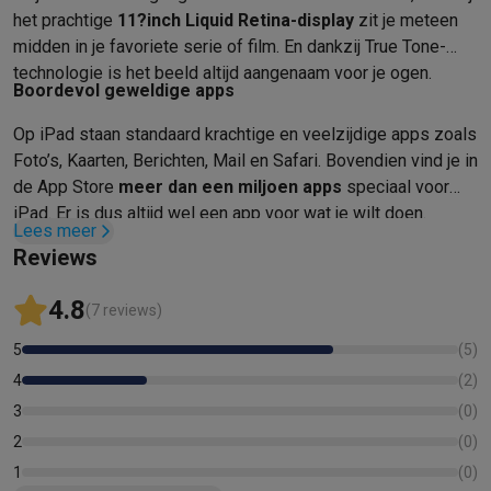
Gaming
het prachtige
11?inch Liquid Retina-display
zit je meteen
PlayStation
PlayStation 5
PS5 games
PS4 games
Playstation co
midden in je favoriete serie of film. En dankzij True Tone-
Nintendo
Nintendo Switch 2
Nintendo Switch games
Nintendo Sw
technologie is het beeld altijd aangenaam voor je ogen.
Xbox
Xbox games
Xbox controllers
Xbox headsets
Xbox access
Boordevol geweldige apps
PC gaming
Gaming laptops
Gaming PC
Gaming monitors
Gaming
Op iPad staan standaard krachtige en veelzijdige apps zoals
Gaming setup
Gaming headsets
Gaming microfoons
Gamingstoe
Foto’s, Kaarten, Berichten, Mail en Safari. Bovendien vind je in
Gaming consoles
de App Store
meer dan een miljoen apps
speciaal voor
Smart home & devices
iPad. Er is dus altijd wel een app voor wat je wilt doen.
Smartwatches
Smartwatches
Activity Trackers
Bandjes
Opladers
Lees meer
Mobiliteit
Elektrische steps
Dashcams
GPS
Coyote
Elektrische 
Reviews
Veiligheid & bescherming
Bewakingscamera's
Alarmsystemen
B
Contactloos betalen
Betaalterminals
Accessoires SumUp
4.8
(7 reviews)
Omgeving & comfort
Verlichting
Plug & play zonnepanelen
Voice
5
(
5
)
Entertainment
Smart TV
Smart speakers
Google TV Streamer
App
4
(
2
)
Keuken
Slimme koelkasten
Slimme vaatwassers
Slimme espre
3
(
0
)
Huishouden & gezondheid
Slimme wasmachines
Slimme droog
Eco producten
2
(
0
)
Ecocheques
1
(
0
)