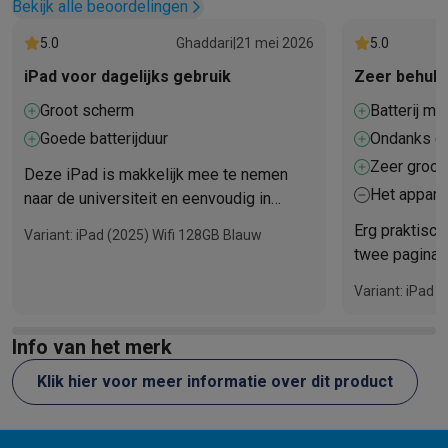
Info ecocheques
Alle eco producten
Alle eco promoties
Bekijk alle beoordelingen
Refurbished
5.0
Ghaddari
|
21 mei 2026
5.0
Refurbished smartphones
Refurbished tablets
Refurbished lap
Huishouden
iPad voor dagelijks gebruik
Zeer behulp
Wasmachines met ecocheques
Droogkasten met ecocheques
Groot scherm
Batterij me
Kleine keukentoestellen
Goede batterijduur
Ondanks da
Kleine keukentoestellen met ecocheques
Koffiemachines met
ik het de v
Zeer groot
Grote keukentoestellen
Deze iPad is makkelijk mee te nemen
Het appara
naar de universiteit en eenvoudig in
Vaatwassers met ecocheques
Koelkasten met ecocheques
Die
schermbes
Airco
gebruik. Voor de prijs is het een
Erg praktisch 
Variant: iPad (2025) Wifi 128GB Blauw
aangezien 
uitstekende koop.
Airco's met ecocheques
twee pagina's
TV & audio
weergeven, h
Variant: iPad 
TV met ecocheques
Bluetooth speakers met ecocheques
Kopt
gebruikt word
Multimedia & telefonie
koopt) en je 
Info van het merk
Smartphones met ecocheques
Tablets met ecocheques
Laptop
aantekeninge
Transport
colleges. Een
Klik hier voor meer informatie over dit product
Elektrische steps met ecocheques
dezelfde in e
Eco initiatieven
maar zij vind
Impact
Energie besparen
Recycleer je oud elektro