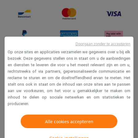
Doorgaan zonder te accepteren
Op onze sites en applicaties verzamelen we gegevens over u bij elk
bezoek. Deze gegevens stellen ons in staat om u de aanbiedingen
Verkoopsvoorwaarden
en diensten te leveren die voor u het meest relevant zijn en om u,
rechtstreeks of via partners, gepersonaliseerde communicatie en
Privacy
reclame te sturen en om de doeltreffendheid ervan te meten. Het
Disclaimer
stelt ons ook in staat om de inhoud van onze sites aan te passen
aan uw voorkeuren, om het voor u gemakkelijker te maken om
Cookies
inhoud te delen op sociale netwerken en om statistieken te
produceren.
Krëfel NV - Steenstraat 44 - Industriezone 4 "T Sas",
1851 Humbeek, België
Alle cookies accepteren
BTW BE 0400.673.544