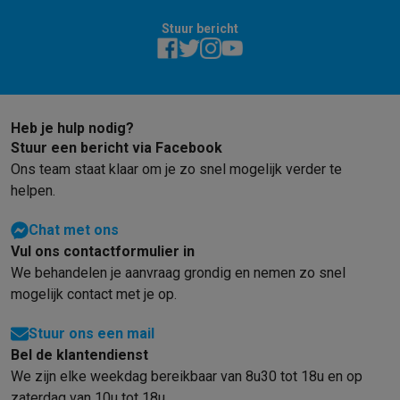
Info & acties
Stuur bericht
Solden
Alle soldendeals
Solden op groot elektro
Solden op klein
Acties
Deals van het moment
Promoties
Cashbacks
Solden
Black
Daarom Krëfel
Gratis levering
Laagste prijsgarantie
Persoonlijke
Installatie aan huis
Groot elektro installatie
Inbouw installatie
TV 
Heb je hulp nodig?
Betalingsmogelijkheden
Gift card
Ecocheques
Kopen op afbetal
Stuur een bericht via Facebook
Klantenservice
Herstelling van je toestel
Controleer jouw leveri
Ons team staat klaar om je zo snel mogelijk verder te
Groot elektro & inbouw
Vind jouw ideale wasmachine
Welke kook
helpen.
Klein elektro
Beauty & gezondheid
Huishouden
Keuken
Meer...
Beeld & Geluid
Kies jouw ideale TV
Een speaker voor elke situa
Chat met ons
Sport & Ontspanning
Hoe kies je een smartwatch?
Hoe kies je 
Vul ons contactformulier in
Outlet
We behandelen je aanvraag grondig en nemen zo snel
Outlet
Alle outlet deals
Outlet multimedia & telefonie
Outlet groo
mogelijk contact met je op.
Stuur ons een mail
Bel de klantendienst
We zijn elke weekdag bereikbaar van 8u30 tot 18u en op
zaterdag van 10u tot 18u.