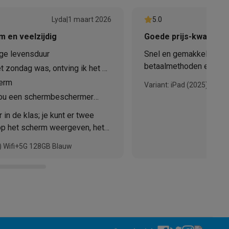
Lyda
|
1 maart 2026
5.0
 en veelzijdig
Goede prijs-kwaliteit
nge levensduur
Snel en gemakkelijk afh
betaalmethoden en een 
t zondag was, ontving ik het de
goede prijs, goedkoper 
l.
herm
Variant: iPad (2025) Wifi 
zou een schermbeschermer
teKt
, aangezien Apple daar
 in de klas; je kunt er twee
s.
 op het scherm weergeven, het
gebruikt worden (als je een
5) Wifi+5G 128GB Blauw
) en je kunt er ongeveer 5-6
ngen op maken tijdens
endin van mij heeft dezelfde in
ires
at gekocht, maar zij vindt hem
men.