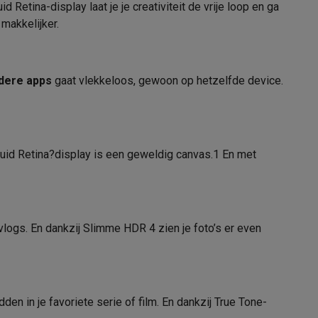
 Retina-display laat je je creativiteit de vrije loop en ga
iPadOS
makkelijker.
iPadOS 18
Apple Siri
alaxy Fold8
rdere apps
gaat vlekkeloos, gewoon op hetzelfde device.
alaxy Flip8 & Fold8 (Ultra) hoesjes
Handleiding
quid Retina?display is een geweldig canvas.
1
En met
G
 vlogs. En dankzij Slimme HDR 4 zien je foto’s er even
lers
41011153
Apple
den in je favoriete serie of film. En dankzij True Tone-
195950088151