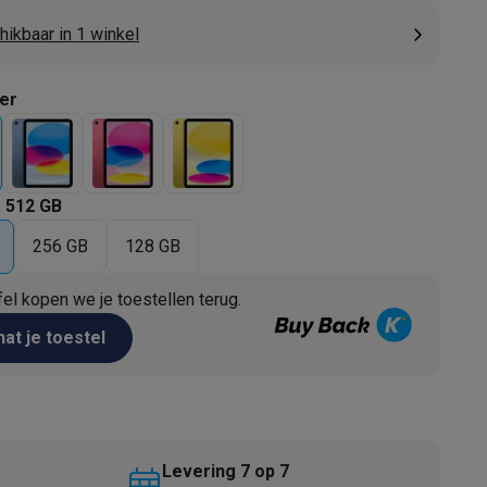
ikbaar in 1 winkel
ver
:
512 GB
256 GB
128 GB
akken
Accessoires
fel kopen we je toestellen terug.
at je toestel
kels
Droogrekken
Levering 7 op 7