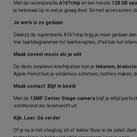
Fototoestellen
Digitale camera's
Instant camera's
Canon cam
Met de razend­snelle
A16?chip
en ten minste
128 GB ops
Hoofdtelefoonaansluiting
Video
GoPro
Action cams
Drones
Camcorder
je helemaal op in wat je graag doet. En met accessoires d
Foto accessoires
Cameratassen
Flitsers & filters
SD-kaart
Processor
Je werk is zo gedaan
Telefonie & smartwatches
Processor
GSM's
Smartphones
Apple iPhone
Samsung smartphones
G
Dankzij de supersnelle A16?chip krijg je meer gedaan dan
Refurbished
Refurbished smartphones
BuyBack
Van taart­diagrammen tot taartrecepten, iPad kan het allem
Batterij
GSM bescherming
iPhone hoesjes
Samsung hoesjes
Alle 
Maak zoveel moois als je wilt
Smartwatches
Smartwatches
Activity Trackers
Bandjes
Opla
Autonomie batterij (internet)
GSM opladers
Opladers en kabels
Draadloze opladers
USB
Op deze creatieve krachtpatser kun je
tekenen, brain­st
Capaciteit batterij (Wh)
GSM accessoires
AirTags & GPS trackers
Draadloze oortj
Apple Pencil kun je eindeloos schetsen, notities maken,
Vaste telefoons
Vaste telefoons
Walkie talkies
Babyfoons
Geluid
Computers & tablets
Maak contact. Blijf in beeld
Computers
Laptops
Gaming laptops
Apple MacBook
Window
Geïntegreerde luidsprekers
Met de
12MP Center Stage-camera
blijf je altijd per
Randapparatuur IT
Muizen
Toetsenborden
Webcams
PC spe
schitterend als levensecht uit.
Ingebouwde microfoon
Tablets & e-readers
Tablets
Apple iPad
Samsung Galaxy Ta
Printen
Printers
Inktpatronen & papier
Cricut
Kijk. Leer. Ga verder
Sensoren
Netwerk & wifi
Routers & access points
Powerline & Wi-Fi
Of je nu in het vliegtuig zit of lekker thuis in de zetel, dan
Geheugen & opslag
Externe harde schijven
SSD
USB-sticks
Di