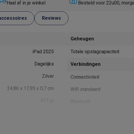
Huisdierverzorging
GPS trackers dieren
Haal af in je winkel
Besteld voor 22u00, morg
tels
Multistylers
Krulspelden
accessoires
Reviews
terflossers
groomers
Tondeuses
Scheerkoppen
Accessoires
Geheugen
etverzorging
Accessoires
iPad 2025
Totale opslagcapaciteit
massage
Massage guns
rostimulatie apparaten
Bloedcirculatie apparaten
Infraroodlampen
Dagelijks
Verbindingen
sols
Luchtbevochtigers
Zilver
Connectiviteit
g TV
TCL TV
TV steunen
Beamers
24,86 x 17,95 x 0,7 cm
Wifi standaard
diastreamers
DVD & Blu-Ray spelers
efoons
Oortjes
Draadloze oortjes
Sportoortjes
477 gr
Bluetooth
ty speakers
s
Bluetooth versie
USB type-C
Besturingssysteem
pelers
Audio accessoires