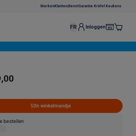
Merken
Klantendienst
Garantie Krëfel Keukens
FR
Inloggen
kels
Droogrekken
s
 microgolfovens
Inbouw wasmachines
ten
9,00
In winkelmandje
o
Koffiezetapparaten
Koffie, capsules & pads
Accessoires
e bestellen