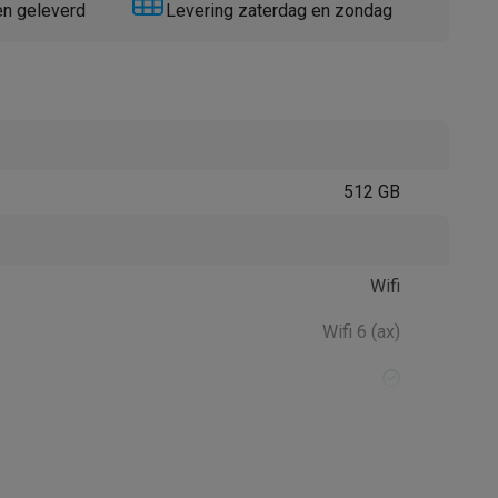
en geleverd
Levering zaterdag en zondag
512 GB
Thermometers
Accessoires
Wifi
Wifi 6 (ax)
5.3