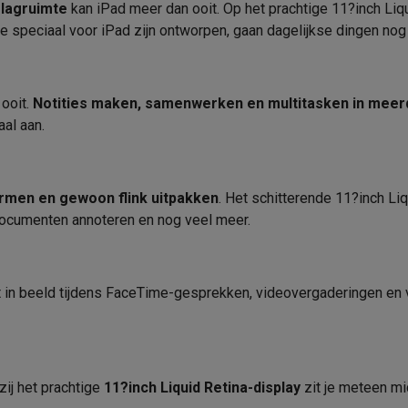
era's
Nikon camera's
Lenzen
lag­ruimte
kan iPad meer dan ooit. Op het prachtige 11?inch Liquid
OS
ie speciaal voor iPad zijn ontworpen, gaan dagelijkse dingen nog 
en
Statieven & tripods
Action cam accessoires
OS Versie
Apple A16
Spraakassistent
SM’s met toetsen
Refurbished smartphones
iPhone 17
Samsung G
 ooit.
Notities maken, samen­werken en multi­tasken in mee
aal aan.
Accessoires
hoesjes
Screenprotectors
iPhone 17 Hoesjes
Galaxy S26 hoesjes
G
ders
10 u
Meegeleverde accessoires
-C kabels
Lightning kabels
Powerbanks
ormen en gewoon flink uitpakken
. Het schitterende 11?inch Li
2893 Wh
Energieklasse
es
GSM houders auto
Micro SD-kaarten
Overige accessoires
 documenten annoteren en nog veel meer.
Energielabel
s laptops
Copilot+ pc
Chromebooks
Monitors
Desktops
Product informatie
fect in beeld tijdens FaceTime-gesprekken, video­vergaderingen en
akers
PC headsets
Microfoons
Docking stations
Externe DVD spe
Krëfel code
b
Tablethoezen
E-readers
Accessoires
Merk
 adapters
Mesh Wi-Fi
Switches
Netwerkkabels
kzij het prachtige
11?inch Liquid Retina-display
zit je meteen mid
SD-kaarten
CD's & DVD's
gitaal kompas, Gyroscoop,
EAN