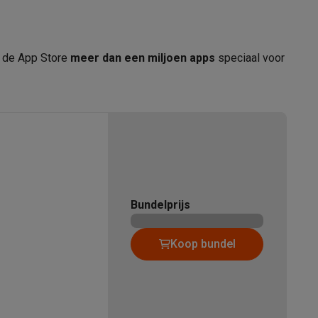
MD4Q4TY/A
in de App Store
meer dan een miljoen apps
speciaal voor
tion accessoires
 accessoires
Racing
Smartphone gaming controllers
Accessoires
s & GPS trackers
Bundelprijs
Koop bundel
 personenweegschalen
Slimme elektrische tandenborstels
Babyf