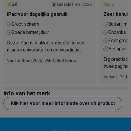
Refurbished
5.0
Ghaddari
|
21 mei 2026
5.0
Refurbished smartphones
Refurbished tablets
Refurbished lap
iPad voor dagelijks gebruik
Zeer behulp
Huishouden
Wasmachines met ecocheques
Droogkasten met ecocheques
Groot scherm
Batterij me
Kleine keukentoestellen
Goede batterijduur
Ondanks da
Kleine keukentoestellen met ecocheques
Koffiemachines met
ik het de v
Zeer groot
Deze iPad is makkelijk mee te nemen
Grote keukentoestellen
Het appara
naar de universiteit en eenvoudig in
Vaatwassers met ecocheques
Koelkasten met ecocheques
Die
schermbes
gebruik. Voor de prijs is het een
Airco
Erg praktisch 
Variant: iPad (2025) Wifi 128GB Blauw
aangezien 
uitstekende koop.
Airco's met ecocheques
twee pagina's
TV & audio
weergeven, h
Variant: iPad 
TV met ecocheques
Bluetooth speakers met ecocheques
Kopt
gebruikt word
Multimedia & telefonie
koopt) en je 
Info van het merk
Smartphones met ecocheques
Tablets met ecocheques
Laptop
aantekeninge
Transport
colleges. Een
Klik hier voor meer informatie over dit product
Elektrische steps met ecocheques
dezelfde in e
Eco initiatieven
maar zij vind
Impact
Energie besparen
Recycleer je oud elektro
Info & acties