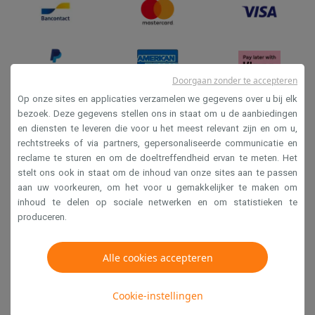
Doorgaan zonder te accepteren
Op onze sites en applicaties verzamelen we gegevens over u bij elk
bezoek. Deze gegevens stellen ons in staat om u de aanbiedingen
Verkoopsvoorwaarden
en diensten te leveren die voor u het meest relevant zijn en om u,
rechtstreeks of via partners, gepersonaliseerde communicatie en
Privacy
reclame te sturen en om de doeltreffendheid ervan te meten. Het
Disclaimer
stelt ons ook in staat om de inhoud van onze sites aan te passen
aan uw voorkeuren, om het voor u gemakkelijker te maken om
Cookies
inhoud te delen op sociale netwerken en om statistieken te
produceren.
Krëfel NV - Steenstraat 44 - Industriezone 4 "T Sas",
1851 Humbeek, België
Alle cookies accepteren
BTW BE 0400.673.544
Cookie-instellingen
Copyright 2026