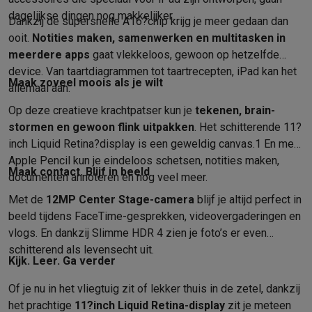
Foto accessoires
Cameratassen
Flitsers & filters
SD-kaarten
Sta
dagelijkse dingen nog makkelijker.
Telefonie & smartwatches
Dankzij de supersnelle A16?chip krijg je meer gedaan dan
GSM's
Smartphones
Apple iPhone
Samsung smartphones
GSM’s
ooit.
Notities maken, samen­werken en multi­tasken in
Refurbished
Refurbished smartphones
BuyBack
meerdere apps
gaat vlekkeloos, gewoon op hetzelfde
GSM bescherming
iPhone hoesjes
Samsung hoesjes
Alle hoesj
device. Van taart­diagrammen tot taartrecepten, iPad kan het
Maak zoveel moois als je wilt
Smartwatches
Smartwatches
Activity Trackers
Bandjes
Opladers
allemaal aan.
GSM opladers
Opladers en kabels
Draadloze opladers
USB-C k
Op deze creatieve krachtpatser kun je
tekenen, brain­
GSM accessoires
AirTags & GPS trackers
Draadloze oortjes
GS
stormen en gewoon flink uitpakken
. Het schitterende 11?
Vaste telefoons
Vaste telefoons
Walkie talkies
Babyfoons
inch Liquid Retina?display is een geweldig canvas.
1
En met
Computers & tablets
Apple Pencil kun je eindeloos schetsen, notities maken,
Maak contact. Blijf in beeld
Computers
Laptops
Gaming laptops
Apple MacBook
Windows la
documenten annoteren en nog veel meer.
Randapparatuur IT
Muizen
Toetsenborden
Webcams
PC speaker
Met de
12MP Center Stage-camera
blijf je altijd perfect in
Tablets & e-readers
Tablets
Apple iPad
Samsung Galaxy Tab
Tab
beeld tijdens FaceTime-gesprekken, video­vergaderingen en
Printen
Printers
Inktpatronen & papier
Cricut
vlogs. En dankzij Slimme HDR 4 zien je foto’s er even
Netwerk & wifi
Routers & access points
Powerline & Wi-Fi adap
schitterend als levensecht uit.
Kijk. Leer. Ga verder
Geheugen & opslag
Externe harde schijven
SSD
USB-sticks
SD-k
Software
Windows & Microsoft Office
Anti-Virus
Overige softwa
Of je nu in het vliegtuig zit of lekker thuis in de zetel, dankzij
Toebehoren IT
Opladers & kabels
Tassen & sleeves
Steunen
Mu
het prachtige
11?inch Liquid Retina-display
zit je meteen