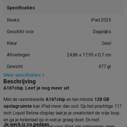
Mondhygiëne
Elektrische tandenborstels
Opzetborstels
Waterf
Specificaties
Scheren
Elektrische scheerapparaten
Baardtrimmers
Multigroo
Reeks
iPad 2025
Lichaamsontharing
IPL ontharing
Epilators
Ladyshaves
Beauty
Gelaatsverzorging
LED Maskers
Spiegels
Hand & voetve
Geschikt voor
Dagelijks
Massage
Voetmassage
Massagestoelen
Nek & schoudermass
Gezondheid
Personenweegschalen
Bloeddrukmeters
Elektrosti
Kleur
Geel
Voor de baby
Babyfoons
Borstkolven
Flessenwarmers
Aerosols
Afmetingen
24,86 x 17,95 x 0,7 cm
TV, audio & foto
TV & beamers
TV
TV's met soundbar
2026 TV
LG TV
Samsung TV
Gewicht
477 gr
Randapparatuur TV
Soundbars
Home cinema
Versterkers
Medias
Meer specificaties
Hoofdtelefoons & oortjes
Koptelefoons
Draadloze koptelefoo
Beschrijving
Speakers
Speakers
Bluetooth speakers
Smart speakers
Party s
A16?chip. Leef je nog meer uit
Muziek in huis
Radio's & wekkers
Platenspelers
Hifi-ketens
Navigatie
Dashcams
GPS
Coyote
GPS accessoires
Met de razend­snelle
A16?chip
en ten minste
128 GB
TV & audio accessoires
Steunen
Kabels
Draagbare mediaspele
opslag­ruimte
kan iPad meer dan ooit. Op het prachtige 11?
Fototoestellen
Digitale camera's
Instant camera's
Canon camera'
inch Liquid Retina-display laat je je creativiteit de vrije loop
en ga je helemaal op in wat je graag doet. En met
Video
GoPro
Action cams
Drones
Camcorder
Je werk is zo gedaan
accessoires die speciaal voor iPad zijn ontworpen, gaan