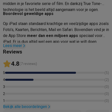
Gaming
midden in je favoriete serie of film. En dankzij True Tone-
PlayStation
PlayStation 5
PS5 games
PS4 games
Playstation co
technologie is het beeld altijd aangenaam voor je ogen.
Nintendo
Nintendo Switch 2
Nintendo Switch games
Nintendo Sw
Boordevol geweldige apps
Xbox
Xbox games
Xbox controllers
Xbox headsets
Xbox access
Op iPad staan standaard krachtige en veelzijdige apps zoals
PC gaming
Gaming laptops
Gaming PC
Gaming monitors
Gaming
Foto’s, Kaarten, Berichten, Mail en Safari. Bovendien vind je in
Gaming setup
Gaming headsets
Gaming microfoons
Gamingstoe
de App Store
meer dan een miljoen apps
speciaal voor
Smart home & devices
iPad. Er is dus altijd wel een app voor wat je wilt doen.
Smartwatches
Smartwatches
Activity Trackers
Bandjes
Opladers
Lees meer
Mobiliteit
Elektrische steps
Dashcams
GPS
Coyote
Elektrische 
Reviews
Veiligheid & bescherming
Bewakingscamera's
Alarmsystemen
B
4.8
Contactloos betalen
Betaalterminals
Accessoires SumUp
(7 reviews)
Omgeving & comfort
Verlichting
Plug & play zonnepanelen
Voice
5
(
5
)
Entertainment
Smart TV
Smart speakers
Google TV Streamer
App
4
(
2
)
Keuken
Slimme koelkasten
Slimme vaatwassers
Slimme espre
3
(
0
)
Huishouden & gezondheid
Slimme wasmachines
Slimme droog
2
(
0
)
Eco producten
Ecocheques
1
(
0
)
Info ecocheques
Alle eco producten
Alle eco promoties
Bekijk alle beoordelingen