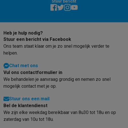
Stuur bericht
Solden
Alle soldendeals
Solden op groot elektro
Solden op klein
Acties
Deals van het moment
Promoties
Cashbacks
Solden
Black
Daarom Krëfel
Gratis levering
Laagste prijsgarantie
Persoonlijke
Installatie aan huis
Groot elektro installatie
Inbouw installatie
TV 
Heb je hulp nodig?
Betalingsmogelijkheden
Gift card
Ecocheques
Kopen op afbetal
Stuur een bericht via Facebook
Klantenservice
Herstelling van je toestel
Controleer jouw leveri
Ons team staat klaar om je zo snel mogelijk verder te
Groot elektro & inbouw
Vind jouw ideale wasmachine
Welke kook
helpen.
Klein elektro
Beauty & gezondheid
Huishouden
Keuken
Meer...
Beeld & Geluid
Kies jouw ideale TV
Een speaker voor elke situa
Chat met ons
Sport & Ontspanning
Hoe kies je een smartwatch?
Hoe kies je 
Vul ons contactformulier in
Outlet
We behandelen je aanvraag grondig en nemen zo snel
Outlet
Alle outlet deals
Outlet multimedia & telefonie
Outlet groo
mogelijk contact met je op.
Stuur ons een mail
Bel de klantendienst
We zijn elke weekdag bereikbaar van 8u30 tot 18u en op
zaterdag van 10u tot 18u.