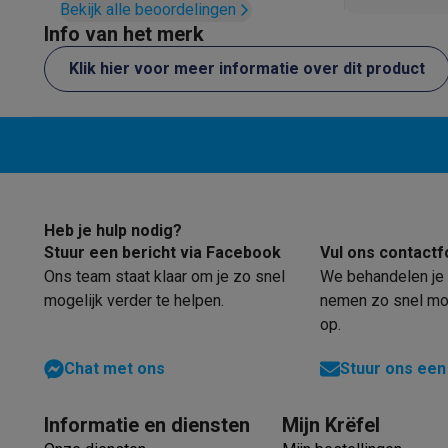
Elektrische steps met ecocheques
Bekijk alle beoordelingen
Eco initiatieven
Info van het merk
Impact
Energie besparen
Recycleer je oud elektro
Klik hier voor meer informatie over dit product
Info & acties
Solden
Alle soldendeals
Solden op groot elektro
Solden op 
Acties
Deals van het moment
Promoties
Cashbacks
Solden
Daarom Krëfel
Gratis levering
Laagste prijsgarantie
Persoon
Installatie aan huis
Groot elektro installatie
Inbouw installat
Betalingsmogelijkheden
Gift card
Ecocheques
Kopen op afb
Klantenservice
Herstelling van je toestel
Controleer jouw l
Heb je hulp nodig?
Groot elektro & inbouw
Vind jouw ideale wasmachine
Welke
Stuur een bericht via Facebook
Vul ons contactf
Klein elektro
Beauty & gezondheid
Huishouden
Keuken
Meer.
Ons team staat klaar om je zo snel
We behandelen je 
mogelijk verder te helpen.
nemen zo snel mog
Beeld & Geluid
Kies jouw ideale TV
Een speaker voor elke s
op.
Sport & Ontspanning
Hoe kies je een smartwatch?
Hoe kies
Outlet
Chat met ons
Stuur ons een
Outlet
Alle outlet deals
Outlet multimedia & telefonie
Outlet
Informatie en diensten
Mijn Krëfel