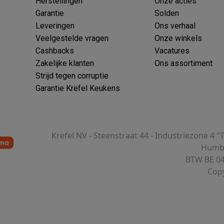
Herstellingen
Onze acties
Garantie
Solden
Leveringen
Ons verhaal
Veelgestelde vragen
Onze winkels
Cashbacks
Vacatures
Zakelijke klanten
Ons assortiment
Strijd tegen corruptie
Garantie Krëfel Keukens
Krëfel NV - Steenstraat 44 - Industriezone 4 "
Humbe
BTW BE 04
Copy