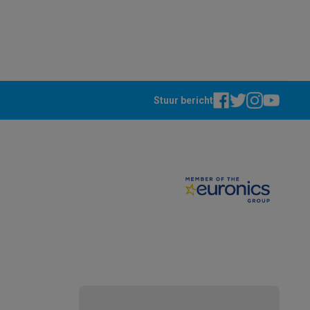
Stuur bericht
teKt
ires