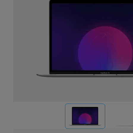
Robots & mixers
Keukenmachines
Keukenrobots
Mixers
Bl
Koken & stomen
Multicookers
Rijst- en stoomkokers
Water
Fun cooking
Gourmet toestellen
Fondue
Raclette
TeppanYak
Barbecues
Elektrische barbecues
Houtskoolbarbecues
Gas
Koude dranken
Juicers
Bruiswatermachines
Waterfilterkan
Kookgerei
Pannen
Kookpotten
Keukenweegschalen
Vacuüm
Desserts
Wafelijzers
Ijsmachines
Pannenkoekenmakers
Di
Smart garden
Binnentuin
Kruiden
Compost machines
Access
Huishouden & airco
Stofzuigen
Stofzuigers
Robotstofzuigers
Steelstofzuigers
Robots
Robotstofzuigers
Dweilrobots
Robotmaaiers
Zwemb
Schoonmaken
Vloerreinigers
Stoomreinigers
Tapijtreinigers
Strijken
Stoomgenerators
Strijkijzers
Kledingstomers
Actiev
Naaien
Naaimachines
Accessoires
Verkoelen
Mobiele airco’s
Aircoolers
Ventilators
Accessoir
Luchtbehandeling
Luchtreinigers
Luchtbevochtigers
Luchto
Verwarmen
Elektrische verwarming
Elektrische dekens
Wassen & drogen
Wasmachines
Droogkasten
Wasmachine 