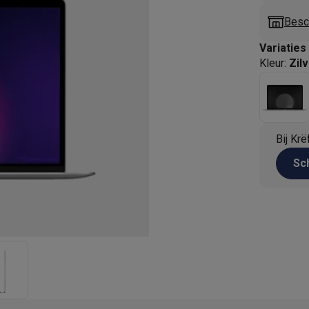
enders
Soepmakers
Hakmolens
Accessoires
kokers
Kookrobots
Pastamachines
Opzetkookplaten
Accessoires
Besch
i
Pizzamakers
Accessoires
Variaties
barbecues
Accessoires
Kleur
:
Zil
nen
Waterfilterpatronen
Ijsblokjesmachines
toestellen
Keukengerei & gadgets
verse desserten
oires
Bij Krë
Sledestofzuigers
Handstofzuigers
Bouwstofzuigers
Stofzuigerz
Sch
adrobots
Robot ramenwassers
Hogedrukreinigers
Ruitenwassers
Dweilsystemen
Accessoires
e strijkplanken
Strijkplanken
Accessoires
es
ntvochtigers
Weerstations
en droogkast sets
Was-droogcombinaties
Tussenkaders en sok