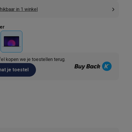
ikbaar in 1 winkel
ver
fel kopen we je toestellen terug.
akken
Accessoires
at je toestel
kels
Droogrekken