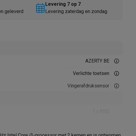
Levering 7 op 7
en geleverd
Levering zaterdag en zondag
AZERTY BE
Thermometers
Accessoires
Verlichte toetsen
Vingerafdruksensor
1 x SSD
256 GB
GHz Intel Core i3-processor met 2 kernen en is ontworpen