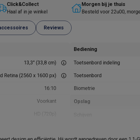
Huisdierverzorging
GPS trackers dieren
Click&Collect
Morgen bij je thuis
Haal af in je winkel
Besteld voor 22u00, morg
tels
Multistylers
Krulspelden
terflossers
accessoires
Reviews
groomers
Tondeuses
Scheerkoppen
Accessoires
etverzorging
Accessoires
Bediening
massage
Massage guns
13,3" (33,8 cm)
Toetsenbord indeling
rostimulatie apparaten
Bloedcirculatie apparaten
Infraroodlampen
sols
Luchtbevochtigers
id Retina (2560 x 1600 px)
Toetsenbord
g TV
TCL TV
TV steunen
Beamers
16:10
Biometrie
diastreamers
DVD & Blu-Ray spelers
Voorkant
Opslag
efoons
Oortjes
Draadloze oortjes
Sportoortjes
ty speakers
HD (720p)
Schijven
s
Capaciteit Opslag
pelers
Audio accessoires
eert design en efficiëntie. Hij wordt aangedreven door een 1,1-