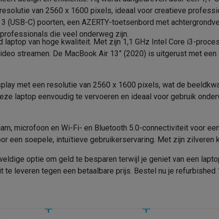
 Thunderbolt 3 (40 Gbit/s)
Netwerk
era's
Nikon camera's
Lenzen
resolutie van 2560 x 1600 pixels, ideaal voor creatieve professi
Hoofdtelefoon
 3 (USB-C) poorten, een AZERTY-toetsenbord met achtergrondverl
Wifi
en
Statieven & tripods
Action cam accessoires
professionals die veel onderweg zijn.
d laptop van hoge kwaliteit. Met zijn 1,1 GHz Intel Core i3-pro
Wifi standaard
SM’s met toetsen
Refurbished smartphones
iPhone 17
Samsung G
video streamen. De MacBook Air 13” (2020) is uitgerust met een
Intel Core i3
Bluetooth
hoesjes
Screenprotectors
iPhone 17 Hoesjes
Galaxy S26 hoesjes
G
1.1 GHz
Bluetooth versie
play met een resolutie van 2560 x 1600 pixels, wat de beeldkwali
ders
deze laptop eenvoudig te vervoeren en ideaal voor gebruik ond
-C kabels
Lightning kabels
Powerbanks
3.2 GHz
Geluid
es
GSM houders auto
Micro SD-kaarten
Overige accessoires
2
Ingebouwde microfoon
m, microfoon en Wi-Fi- en Bluetooth 5.0-connectiviteit voor een
 een soepele, intuïtieve gebruikerservaring. Met zijn zilveren 
4 MB
Geïntegreerde luidsprekers
s laptops
Copilot+ pc
Chromebooks
Monitors
Desktops
dige optie om geld te besparen terwijl je geniet van een laptop
akers
PC headsets
Microfoons
Docking stations
Externe DVD spe
Energie
t te leveren tegen een betaalbare prijs. Bestel nu je refurbishe
b
Tablethoezen
E-readers
Accessoires
8 GB
Type batterij
 adapters
Mesh Wi-Fi
Switches
Netwerkkabels
DDR4
Batterijcapaciteit
SD-kaarten
CD's & DVD's