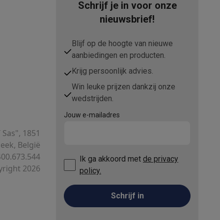
Schrijf je in voor onze
nieuwsbrief!
Blijf op de hoogte van nieuwe
aanbiedingen en producten.
Krijg persoonlijk advies.
Win leuke prijzen dankzij onze
wedstrijden.
Jouw e-mailadres
T Sas", 1851
ek, België
00.673.544
Ik ga akkoord met
de privacy
right 2026
policy.
Schrijf in