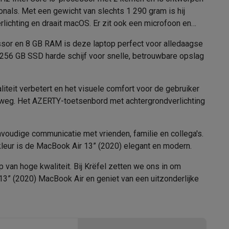
onals. Met een gewicht van slechts 1 290 gram is hij
ichting en draait macOS. Er zit ook een microfoon en
cessor en 8 GB RAM is deze laptop perfect voor alledaagse
Wifi 5 (ac)
alaxy Fold8
 256 GB SSD harde schijf voor snelle, betrouwbare opslag
alaxy Flip8 & Fold8 (Ultra) hoesjes
5.0
teit verbetert en het visuele comfort voor de gebruiker
erweg. Het AZERTY-toetsenbord met achtergrondverlichting
voudige communicatie met vrienden, familie en collega's.
kleur is de MacBook Air 13” (2020) elegant en modern.
 van hoge kwaliteit. Bij Krëfel zetten we ons in om
lers
d 13” (2020) MacBook Air en geniet van een uitzonderlijke
Lithium-Polylmeer
49.9 Wh