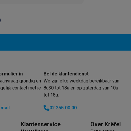
klein elektro
Solden op multimedia
Solden op TV & audio
Black Friday
lijke winkelbeleving
Niet tevreden, geld terug
ie
TV installatie
etaling
Alma: betaal in 2 of 3 keer
Klarna: betaal binnen 30 dagen
everingsuur
Zakelijke klanten
ProteKt: verzeker je toestel
Swap Pro
 kookplaat past bij jouw keuken?
Meer...
ormulier in
Bel de klantendienst
..
aanvraag grondig en
We zijn elke weekdag bereikbaar van
elijk contact met je
8u30 tot 18u en op zaterdag van 10u
ituatie
Hoofdtelefoon of oortjes?
Meer...
tot 18u.
 je een elektrische step?
Hoe kies je een drone ?
 mail
02 255 00 00
 groot elektro
Outlet klein elektro
Outlet TV & audio
Outlet accesso
Klantenservice
Over Krëfel