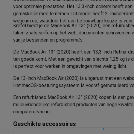
USB-C
2 x
Fototoestellen
Digitale camera's
Instant camera's
Canon cam
voor optimale prestaties. Het 13,3-inch scherm heeft een 
Video
GoPro
Action cams
Drones
Camcorder
Audio connections
gemakkelijk mee te nemen. Dit model heeft 2 Thunderbolt
Foto accessoires
Cameratassen
Flitsers & filters
SD-kaart
webcam op, waardoor het een betrouwbare keuze is voor 
Telefonie & smartwatches
Processor
Krëfel biedt je de MacBook Air 13” (2020), een refurbishe
GSM's
Smartphones
Apple iPhone
Samsung smartphones
G
taken zoals surfen op het web, documenten schrijven en 
Model
Refurbished
Refurbished smartphones
BuyBack
van je bestanden en programma's.
GSM bescherming
iPhone hoesjes
Samsung hoesjes
Alle 
Basisfrequentie
De MacBook Air 13” (2020) heeft een 13,3-inch Retina-dis
Smartwatches
Smartwatches
Activity Trackers
Bandjes
Opla
ten goede komt. Met een gewicht van slechts 1,25 kg is 
GSM opladers
Opladers en kabels
Draadloze opladers
USB
Turbo frequentie
is perfect voor werken in omgevingen met weinig licht.
GSM accessoires
AirTags & GPS trackers
Draadloze oortj
Cores
Vaste telefoons
Vaste telefoons
Walkie talkies
Babyfoons
De 13-inch MacBook Air (2020) is uitgerust met een webca
Computers & tablets
Het macOS-besturingssysteem is vooraf geïnstalleerd voor
Cache
Computers
Laptops
Gaming laptops
Apple MacBook
Window
Een refurbished MacBook Air 13” (2020) kopen is een gewel
Randapparatuur IT
Muizen
Toetsenborden
Webcams
PC spe
RAM geheugen
milieuvriendelijke refurbished producten van hoge kwalitei
Tablets & e-readers
Tablets
Apple iPad
Samsung Galaxy Ta
computerervaring.
RAM configuratie
Printen
Printers
Inktpatronen & papier
Cricut
Netwerk & wifi
Routers & access points
Powerline & Wi-Fi
Geschikte accessoires
Type RAM
Geheugen & opslag
Externe harde schijven
SSD
USB-sticks