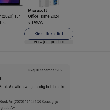
Verkoperscode
Microsoft
A+
 (2020) 13"
Office Home 2024
r -
€ 149,95
 laptops
BuyBack
 grade A+
Kies alternatief
ques
Stofzuigers met ecocheques
Strijkijzers met ecocheques
Ste
Verwijder product
 met ecocheques
Bruiswatertoestellen met ecocheques
Waterfilt
s
Diepvriezers met ecocheques
Ovens met ecocheques
Fornuiz
Nke
|
30 december 2025
d
Koptelefoons met ecocheques
Oortjes met ecocheques
Platensp
ok Air: alles wat je nodig hebt, niets
ptops met ecocheques
Monitors met ecocheques
Powerbanks m
Book Air (2020) 13" 256GB Spacegrijs -
 grade A+