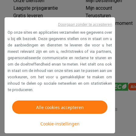
Onze diensten
Mijn bestellingen
Laagste prijsgarantie
Mijn account
Gratis leveren
Terugsturen
Verlengde garantie
Mijn leveringsmoment
Doorgaan zonder te accepteren
Ecocheques
Op onze sites en applicaties verzamelen we gegevens over
Veilig betalen
u bij elk bezoek. Deze gegevens stellen ons in staat om u
de aanbiedingen en diensten te leveren die voor u het
Toegankelijkheidsverklaring
meest relevant zijn en om u, rechtstreeks of via partners,
gepersonaliseerde communicatie en reclame te sturen en
om de doeltreffendheid ervan te meten. Het stelt ons ook
in staat om de inhoud van onze sites aan te passen aan uw
voorkeuren, om het voor u gemakkelijker te maken om
inhoud te delen op sociale netwerken en om statistieken
te produceren.
Alle cookies accepteren
Verkoopsvoorwaarden
Privacy
Disclaimer
Cookies
Cookie-instellingen