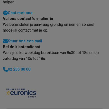
Refurbished
helpen.
Refurbished smartphones
Refurbished tablets
Refurbished lap
Huishouden
Chat met ons
Wasmachines met ecocheques
Droogkasten met ecocheques
Vul ons contactformulier in
Kleine keukentoestellen
We behandelen je aanvraag grondig en nemen zo snel
mogelijk contact met je op.
Kleine keukentoestellen met ecocheques
Koffiemachines met
Grote keukentoestellen
Stuur ons een mail
Vaatwassers met ecocheques
Koelkasten met ecocheques
Die
Bel de klantendienst
Airco
We zijn elke weekdag bereikbaar van 8u30 tot 18u en op
Airco's met ecocheques
zaterdag van 10u tot 18u.
TV & audio
TV met ecocheques
Bluetooth speakers met ecocheques
Kopt
02 255 00 00
Multimedia & telefonie
Smartphones met ecocheques
Tablets met ecocheques
Laptop
Transport
Elektrische steps met ecocheques
Eco initiatieven
Impact
Energie besparen
Recycleer je oud elektro
Info & acties