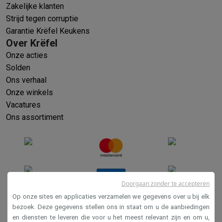
Zakelijke klanten
Strijd tegen corruptie
Garantie Krëfel Keukens
Over Krëfel
Onze acties
Solden
Ons verhaal
Onze winkels
Vacatures
Ons assortiment
Doorgaan zonder te accepteren
Op onze sites en applicaties verzamelen we gegevens over u bij elk
bezoek. Deze gegevens stellen ons in staat om u de aanbiedingen
en diensten te leveren die voor u het meest relevant zijn en om u,
Verkoopsvoorwaarden