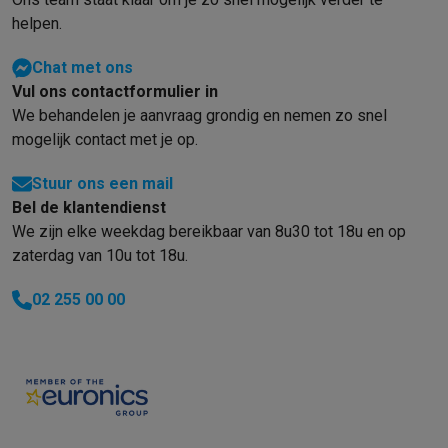
Info ecocheques
Alle eco producten
Alle eco promoties
helpen.
Refurbished
Refurbished smartphones
Refurbished tablets
Refurbished lap
Chat met ons
Huishouden
Vul ons contactformulier in
Wasmachines met ecocheques
Droogkasten met ecocheques
We behandelen je aanvraag grondig en nemen zo snel
Kleine keukentoestellen
mogelijk contact met je op.
Kleine keukentoestellen met ecocheques
Koffiemachines met
Grote keukentoestellen
Stuur ons een mail
Vaatwassers met ecocheques
Koelkasten met ecocheques
Die
Bel de klantendienst
Airco
We zijn elke weekdag bereikbaar van 8u30 tot 18u en op
Airco's met ecocheques
zaterdag van 10u tot 18u.
TV & audio
TV met ecocheques
Bluetooth speakers met ecocheques
Kopt
02 255 00 00
Multimedia & telefonie
Smartphones met ecocheques
Tablets met ecocheques
Laptop
Transport
Elektrische steps met ecocheques
Eco initiatieven
Impact
Energie besparen
Recycleer je oud elektro