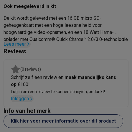
Gaming
Ook meegeleverd in kit
PlayStation
PlayStation 5
PS5 games
PS4 games
Playstation co
Nintendo
Nintendo Switch 2
Nintendo Switch games
Nintendo Sw
De kit wordt geleverd met een 16 GB micro SD-
Xbox
Xbox games
Xbox controllers
Xbox headsets
Xbox access
geheugenkaart met een hoge leessnelheid voor
PC gaming
Gaming laptops
Gaming PC
Gaming monitors
Gaming
hoogwaardige video-opnamen, en een 18 Watt Hama-
Gaming setup
Gaming headsets
Gaming microfoons
Gamingstoe
oplader met Qualcomm® Quick Charge™ 2.0/3.0-technologie
Lees meer
Gaming consoles
voor snel opladen.
Reviews
Smart home & devices
Smartwatches
Smartwatches
Activity Trackers
Bandjes
Opladers
Mobiliteit
Elektrische steps
Dashcams
GPS
Coyote
Elektrische 
(0 reviews)
Veiligheid & bescherming
Bewakingscamera's
Alarmsystemen
B
Schrijf zelf een review en
maak maandelijks kans
Contactloos betalen
Betaalterminals
Accessoires SumUp
op
€100!
Omgeving & comfort
Verlichting
Plug & play zonnepanelen
Voice
Log in om een review te kunnen schrijven, bedankt!
Entertainment
Smart TV
Smart speakers
Google TV Streamer
App
Inloggen
Keuken
Slimme koelkasten
Slimme vaatwassers
Slimme espre
Info van het merk
Huishouden & gezondheid
Slimme wasmachines
Slimme droog
Eco producten
Klik hier voor meer informatie over dit product
Ecocheques