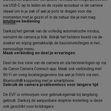
Foto accessoires
Cameratassen
Flitsers & filters
SD-kaarten
Sta
via USB-C op te laden en de royale accuduur is de camera
Telefonie & smartwatches
ideaal om in je zak of aan je pols te dragen voor die
GSM's
Smartphones
Apple iPhone
Samsung smartphones
GSM’s
momenten met je gezin of in de natuur die je niet mag
Refurbished
Refurbished smartphones
BuyBack
Intuïtieve bediening
missen.
GSM bescherming
iPhone hoesjes
Samsung hoesjes
Alle hoesj
Smartwatches
Smartwatches
Activity Trackers
Bandjes
Opladers
Dankzij het gemak van de volledig automatische modus,
verruimt de camera je blik. Bekijk het heldere beeld via de
GSM opladers
Opladers en kabels
Draadloze opladers
USB-C k
zoeker en wijzig gemakkelijk de basisinstellingen in het
GSM accessoires
AirTags & GPS trackers
Draadloze oortjes
GS
eenvoudige menu.
Vaste telefoons
Vaste telefoons
Walkie talkies
Babyfoons
Maak verbinding en deel je ervaringen
Computers & tablets
Computers
Laptops
Gaming laptops
Apple MacBook
Windows la
Deel de live view van de camera en sla herinneringen op via
Randapparatuur IT
Muizen
Toetsenborden
Webcams
PC speaker
de Canon Camera Connect-app. Maak ook verbinding met
Tablets & e-readers
Tablets
Apple iPad
Samsung Galaxy Tab
Tab
Wi-Fi en voeg locatiegegevens toe aan je foto's via een
Printen
Printers
Inktpatronen & papier
Cricut
Bluetooth® koppeling met je smartphone.
Gebruik de camera probleemloos voor langere tijd
Netwerk & wifi
Routers & access points
Powerline & Wi-Fi adap
Geheugen & opslag
Externe harde schijven
SSD
USB-sticks
SD-k
De EVF is ontworpen voor gebruiksgemak bij langdurig
Software
Windows & Microsoft Office
Anti-Virus
Overige softwa
gebruik. Dankzij de aanpasbare dioptrie-instelling is deze
Toebehoren IT
Opladers & kabels
Tassen & sleeves
Steunen
Mu
ook geschikt voor brildragers.