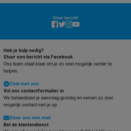
Info ecocheques
Alle eco producten
Alle eco promoties
Refurbished
Refurbished smartphones
Refurbished tablets
Refurbished lap
Stuur bericht
Huishouden
Wasmachines met ecocheques
Droogkasten met ecocheques
Kleine keukentoestellen
Kleine keukentoestellen met ecocheques
Koffiemachines met
Heb je hulp nodig?
Grote keukentoestellen
Stuur een bericht via Facebook
Vaatwassers met ecocheques
Koelkasten met ecocheques
Die
Ons team staat klaar om je zo snel mogelijk verder te
Airco
helpen.
Airco's met ecocheques
TV & audio
Chat met ons
TV met ecocheques
Bluetooth speakers met ecocheques
Kopt
Vul ons contactformulier in
Multimedia & telefonie
We behandelen je aanvraag grondig en nemen zo snel
Smartphones met ecocheques
Tablets met ecocheques
Laptop
mogelijk contact met je op.
Transport
Elektrische steps met ecocheques
Stuur ons een mail
Eco initiatieven
Bel de klantendienst
Impact
Energie besparen
Recycleer je oud elektro