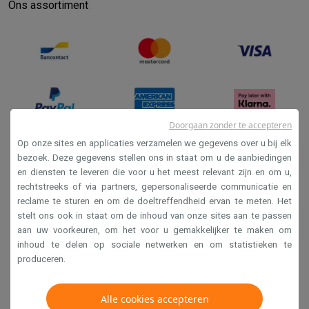
Ons assortiment
Doorgaan zonder te accepteren
Op onze sites en applicaties verzamelen we gegevens over u bij elk
bezoek. Deze gegevens stellen ons in staat om u de aanbiedingen
Verkoopsvoorwaarden
en diensten te leveren die voor u het meest relevant zijn en om u,
Privacy
rechtstreeks of via partners, gepersonaliseerde communicatie en
reclame te sturen en om de doeltreffendheid ervan te meten. Het
Disclaimer
stelt ons ook in staat om de inhoud van onze sites aan te passen
Cookies
aan uw voorkeuren, om het voor u gemakkelijker te maken om
inhoud te delen op sociale netwerken en om statistieken te
produceren.
Krëfel NV - Steenstraat 44 - Industriezone 4 "T Sas",
1851 Humbeek, België
Alle cookies accepteren
BTW BE 0400.673.544