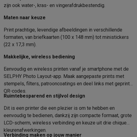
Foto accessoires
Cameratassen
Flitsers & filters
SD-kaarten
Sta
zijn ook water-, kras- en vingerafdrukbestendig.
Telefonie & smartwatches
GSM's
Smartphones
Apple iPhone
Samsung smartphones
GSM’s
Maten naar keuze
Refurbished
Refurbished smartphones
BuyBack
Print prachtige, levendige afbeeldingen in verschillende
GSM bescherming
iPhone hoesjes
Samsung hoesjes
Alle hoesj
formaten, van briefkaarten (100 x 148 mm) tot ministickers
Smartwatches
Smartwatches
Activity Trackers
Bandjes
Opladers
(22 x 17,3 mm).
GSM opladers
Opladers en kabels
Draadloze opladers
USB-C k
GSM accessoires
AirTags & GPS trackers
Draadloze oortjes
GS
Makkelijke, wireless bediening
Vaste telefoons
Vaste telefoons
Walkie talkies
Babyfoons
Computers & tablets
Eenvoudig en wireless printen vanaf je smartphone met de
SELPHY Photo Layout-app. Maak aangepaste prints met
Computers
Laptops
Gaming laptops
Apple MacBook
Windows la
stempels, filters, patrooncoatings en deel links met geprinte
Randapparatuur IT
Muizen
Toetsenborden
Webcams
PC speaker
QR-codes.
Tablets & e-readers
Tablets
Apple iPad
Samsung Galaxy Tab
Tab
Ruimtebesparend en stijlvol design
Printen
Printers
Inktpatronen & papier
Cricut
Netwerk & wifi
Routers & access points
Powerline & Wi-Fi adap
Dit is een printer die een plezier is om te hebben en
Geheugen & opslag
Externe harde schijven
SSD
USB-sticks
SD-k
eenvoudig te bedienen, dankzij zijn compacte formaat, grote
Software
Windows & Microsoft Office
Anti-Virus
Overige softwa
LCD-scherm, wireless verbinding en keuze uit drie chique
Toebehoren IT
Opladers & kabels
Tassen & sleeves
Steunen
Mu
kleurenafwerkingen.
Verbinding maken op jouw manier