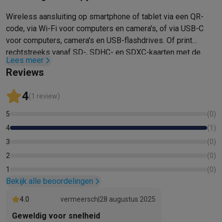
Gaming
PlayStation
PlayStation 5
PS5 games
PS4 games
Playstation co
Wireless aansluiting op smartphone of tablet via een QR-
Nintendo
Nintendo Switch 2
Nintendo Switch games
Nintendo Sw
code, via Wi-Fi voor computers en camera's, of via USB-C
Xbox
Xbox games
Xbox controllers
Xbox headsets
Xbox access
voor computers, camera's en USB-flashdrives. Of print
PC gaming
Gaming laptops
Gaming PC
Gaming monitors
Gaming
rechtstreeks vanaf SD-, SDHC- en SDXC-kaarten met de
Lees meer
Gaming setup
Gaming headsets
Gaming microfoons
Gamingstoe
ingebouwde lezer.
Reviews
Smart home & devices
Smartwatches
Smartwatches
Activity Trackers
Bandjes
Opladers
4
(1 review)
Mobiliteit
Elektrische steps
Dashcams
GPS
Coyote
Elektrische 
Veiligheid & bescherming
Bewakingscamera's
Alarmsystemen
B
5
(
0
)
Contactloos betalen
Betaalterminals
Accessoires SumUp
4
(
1
)
Omgeving & comfort
Verlichting
Plug & play zonnepanelen
Voice
3
(
0
)
Entertainment
Smart TV
Smart speakers
Google TV Streamer
App
2
(
0
)
Keuken
Slimme koelkasten
Slimme vaatwassers
Slimme espre
1
(
0
)
Huishouden & gezondheid
Slimme wasmachines
Slimme droog
Bekijk alle beoordelingen
Eco producten
Ecocheques
4.0
vermeersch
|
28 augustus 2025
Info ecocheques
Alle eco producten
Alle eco promoties
Geweldig voor snelheid