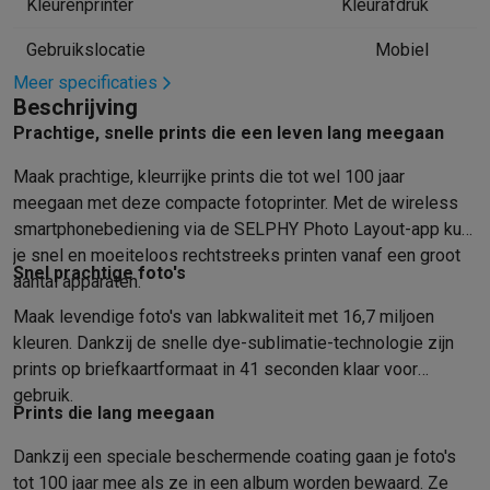
Kleurenprinter
Kleurafdruk
Mondhygiëne
Elektrische tandenborstels
Opzetborstels
Waterf
Gebruikslocatie
Mobiel
Scheren
Elektrische scheerapparaten
Baardtrimmers
Multigroo
Lichaamsontharing
IPL ontharing
Epilators
Ladyshaves
Meer specificaties
Beschrijving
Beauty
Gelaatsverzorging
LED Maskers
Spiegels
Hand & voetve
Prachtige, snelle prints die een leven lang meegaan
Massage
Voetmassage
Massagestoelen
Nek & schoudermass
Gezondheid
Personenweegschalen
Bloeddrukmeters
Elektrosti
Maak prachtige, kleurrijke prints die tot wel 100 jaar
Voor de baby
Babyfoons
Borstkolven
Flessenwarmers
Aerosols
meegaan met deze compacte fotoprinter. Met de wireless
TV, audio & foto
smartphonebediening via de SELPHY Photo Layout-app kun
TV & beamers
TV
TV's met soundbar
2026 TV
LG TV
Samsung TV
je snel en moeiteloos rechtstreeks printen vanaf een groot
Randapparatuur TV
Soundbars
Home cinema
Versterkers
Medias
Snel prachtige foto's
aantal apparaten.
Hoofdtelefoons & oortjes
Koptelefoons
Draadloze koptelefoo
Maak levendige foto's van labkwaliteit met 16,7 miljoen
Speakers
Speakers
Bluetooth speakers
Smart speakers
Party s
kleuren. Dankzij de snelle dye-sublimatie-technologie zijn
Muziek in huis
Radio's & wekkers
Platenspelers
Hifi-ketens
prints op briefkaartformaat in 41 seconden klaar voor
Navigatie
Dashcams
GPS
Coyote
GPS accessoires
gebruik.
TV & audio accessoires
Steunen
Kabels
Draagbare mediaspele
Prints die lang meegaan
Fototoestellen
Digitale camera's
Instant camera's
Canon camera'
Dankzij een speciale beschermende coating gaan je foto's
Video
GoPro
Action cams
Drones
Camcorder
tot 100 jaar mee als ze in een album worden bewaard. Ze