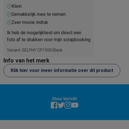
Refurbished
Klein
Refurbished smartphones
Refurbished tablets
Refurbished lap
Gemakkelijk mee te nemen
Huishouden
Wasmachines met ecocheques
Droogkasten met ecocheques
Zeer mooie indruk
Kleine keukentoestellen
Ik heb de mogelijkheid om direct een
Kleine keukentoestellen met ecocheques
Koffiemachines met
foto af te drukken voor mijn scrapbooking
Grote keukentoestellen
Vaatwassers met ecocheques
Koelkasten met ecocheques
Die
Variant: SELPHY CP1500 Black
Airco
Info van het merk
Airco's met ecocheques
Klik hier voor meer informatie over dit product
TV & audio
TV met ecocheques
Bluetooth speakers met ecocheques
Kopt
Multimedia & telefonie
Smartphones met ecocheques
Tablets met ecocheques
Laptop
Transport
Stuur bericht
Elektrische steps met ecocheques
Eco initiatieven
Impact
Energie besparen
Recycleer je oud elektro
Info & acties