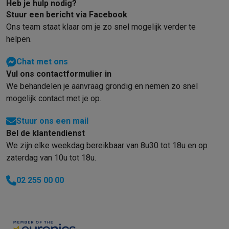
Heb je hulp nodig?
Solden
Alle soldendeals
Solden op groot elektro
Solden op klein
Stuur een bericht via Facebook
Acties
Deals van het moment
Promoties
Cashbacks
Solden
Black
Ons team staat klaar om je zo snel mogelijk verder te
Daarom Krëfel
Gratis levering
Laagste prijsgarantie
Persoonlijke
helpen.
Installatie aan huis
Groot elektro installatie
Inbouw installatie
TV 
Betalingsmogelijkheden
Gift card
Ecocheques
Kopen op afbetal
Chat met ons
Vul ons contactformulier in
Klantenservice
Herstelling van je toestel
Controleer jouw leveri
We behandelen je aanvraag grondig en nemen zo snel
Groot elektro & inbouw
Vind jouw ideale wasmachine
Welke kook
mogelijk contact met je op.
Klein elektro
Beauty & gezondheid
Huishouden
Keuken
Meer...
Beeld & Geluid
Kies jouw ideale TV
Een speaker voor elke situa
Stuur ons een mail
Sport & Ontspanning
Hoe kies je een smartwatch?
Hoe kies je 
Bel de klantendienst
Outlet
We zijn elke weekdag bereikbaar van 8u30 tot 18u en op
Outlet
Alle outlet deals
Outlet multimedia & telefonie
Outlet groo
zaterdag van 10u tot 18u.
02 255 00 00