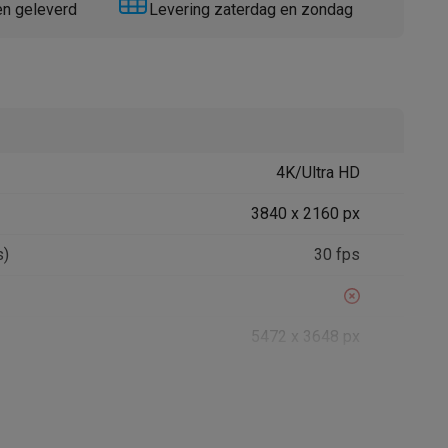
en geleverd
Levering zaterdag en zondag
4K/Ultra HD
Thermometers
Accessoires
3840 x 2160 px
s)
30 fps
5472 x 3648 px
1
SD, SDHC, SDXC