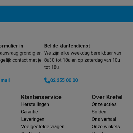
f/2.8
6,6 mm
 laptops
BuyBack
19 mm
ormulier in
Bel de klantendienst
ques
Stofzuigers met ecocheques
Strijkijzers met ecocheques
Ste
5 cm
aanvraag grondig en
We zijn elke weekdag bereikbaar van
elijk contact met je
8u30 tot 18u en op zaterdag van 10u
 met ecocheques
Bruiswatertoestellen met ecocheques
Waterfilt
3 x
tot 18u.
s
Diepvriezers met ecocheques
Ovens met ecocheques
Fornuiz
8/7
 mail
02 255 00 00
Klantenservice
Over Krëfel
Herstellingen
Onze acties
Koptelefoons met ecocheques
Oortjes met ecocheques
Platensp
Garantie
Solden
Leveringen
Ons verhaal
ptops met ecocheques
Monitors met ecocheques
Powerbanks m
Veelgestelde vragen
Onze winkels