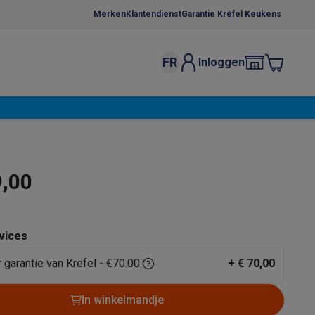
Merken
Klantendienst
Garantie Krëfel Keukens
FR
Inloggen
kels
Droogrekken
s
 microgolfovens
Inbouw wasmachines
ten
9,00
vices
r garantie van Krëfel - €70.00
+
€ 70,00
o
Koffiezetapparaten
Koffie, capsules & pads
Accessoires
In winkelmandje