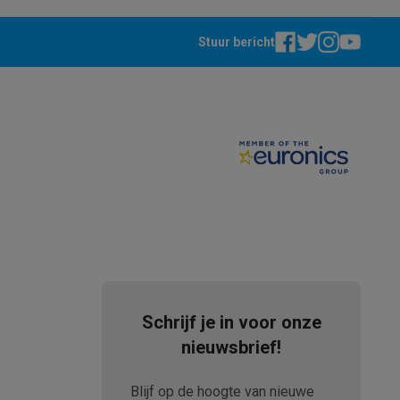
Stuur bericht
elstofzuigers met ecocheques
Sledestofzuigers met ecochequ
erkannen
Keukenaccessoires met ecocheques
en met ecocheques
Dampkappen met ecocheques
Kookplaten me
elers met ecocheques
Schrijf je in voor onze
nieuwsbrief!
et ecocheques
Inkt en papier met ecocheques
Blijf op de hoogte van nieuwe