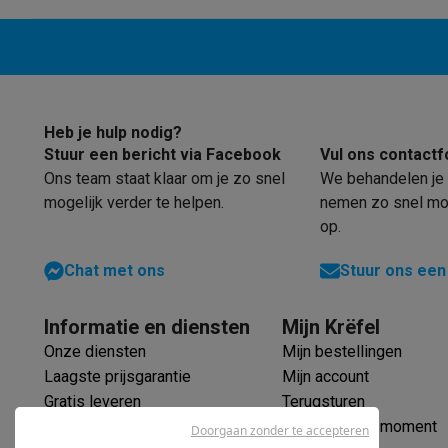
Eco producten
Diafragma (F)
Ecocheques
Info ecocheques
Alle eco producten
Alle eco promoties
Brandpuntafstand (mm)
Refurbished
Refurbished smartphones
Refurbished tablets
Refurbished
Brandpuntafstand - 35 mm equivalent
Huishouden
Heb je hulp nodig?
(mm)
Stuur een bericht via Facebook
Vul ons contactf
Wasmachines met ecocheques
Droogkasten met ecoche
Minimale scherpstelafstand (cm)
Ons team staat klaar om je zo snel
We behandelen je 
Kleine keukentoestellen
mogelijk verder te helpen.
nemen zo snel mog
Kleine keukentoestellen met ecocheques
Koffiemachines
Digitale zoom (x)
op.
Grote keukentoestellen
Vaatwassers met ecocheques
Koelkasten met ecocheque
Lensstructuur (elementen/groepen)
Chat met ons
Stuur ons een
Airco
Airco's met ecocheques
Informatie en diensten
Mijn Krëfel
TV & audio
Onze diensten
Mijn bestellingen
TV met ecocheques
Bluetooth speakers met ecocheques
Multimedia & telefonie
Laagste prijsgarantie
Mijn account
Gratis leveren
Terugsturen
Smartphones met ecocheques
Tablets met ecocheques
La
Transport
Verlengde garantie
Mijn leveringsmoment
Doorgaan zonder te accepteren