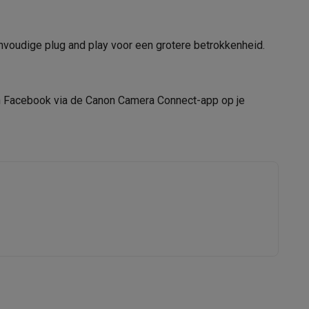
nvoudige plug and play voor een grotere betrokkenheid.
tion accessoires
 accessoires
 en Facebook via de Canon Camera Connect-app op je
Racing
Smartphone gaming controllers
Accessoires
HDMI-kabel, camera case, schroeven,
microfoonkapjes
42001116
s & GPS trackers
Canon
8714574676982
5947C006AA
 personenweegschalen
Slimme elektrische tandenborstels
Babyf