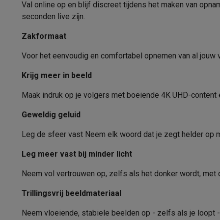
Fototoestellen
Digitale camera's
Instant camera's
Canon cam
Val online op en blijf discreet tijdens het maken van op
Effectieve pixels (MP)
Video
GoPro
Action cams
Drones
Camcorder
seconden live zijn.
Foto accessoires
Cameratassen
Flitsers & filters
SD-kaart
Body
Zakformaat
Telefonie & smartwatches
Type beeldstabilisatie
GSM's
Smartphones
Apple iPhone
Samsung smartphones
G
Voor het eenvoudig en comfortabel opnemen van al jouw vlo
Refurbished
Refurbished smartphones
BuyBack
Beeldverwerkingsprocessor
Krijg meer in beeld
GSM bescherming
iPhone hoesjes
Samsung hoesjes
Alle 
Smartwatches
Smartwatches
Activity Trackers
Bandjes
Opla
Sluitertijd (sec)
Maak indruk op je volgers met boeiende 4K UHD-content 
GSM opladers
Opladers en kabels
Draadloze opladers
USB
Zelfontspanner (sec)
GSM accessoires
AirTags & GPS trackers
Draadloze oortj
Geweldig geluid
Vaste telefoons
Vaste telefoons
Walkie talkies
Babyfoons
Schermtype
Leg de sfeer vast Neem elk woord dat je zegt helder op m
Computers & tablets
Schermgrootte (inch)
Computers
Laptops
Gaming laptops
Apple MacBook
Window
Leg meer vast bij minder licht
Randapparatuur IT
Muizen
Toetsenborden
Webcams
PC spe
Beeldschermpixels (px)
Neem vol vertrouwen op, zelfs als het donker wordt, met 
Tablets & e-readers
Tablets
Apple iPad
Samsung Galaxy Ta
Printen
Printers
Inktpatronen & papier
Cricut
Touchscreen
Trillingsvrij beeldmateriaal
Netwerk & wifi
Routers & access points
Powerline & Wi-Fi
Kantelbaar - boven (°)
Geheugen & opslag
Externe harde schijven
SSD
USB-sticks
Neem vloeiende, stabiele beelden op - zelfs als je loopt 