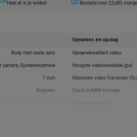
Huisdierverzorging
GPS trackers dieren
Haal af in je winkel
Besteld voor 22u00, morg
tels
Multistylers
Krulspelden
terflossers
groomers
Tondeuses
Scheerkoppen
Accessoires
Opnames en opslag
etverzorging
Accessoires
Body met vaste lens
Opnamekwaliteit video
massage
Massage guns
rostimulatie apparaten
Bloedcirculatie apparaten
Infraroodlampen
 camera, Systeemcamera
Hoogste videoresolutie (px)
sols
Luchtbevochtigers
1 inch
Maximale video framerate (fp
g TV
TCL TV
TV steunen
Beamers
Beginner
Foto's in RAW-formaat
diastreamers
DVD & Blu-Ray spelers
efoons
Oortjes
Draadloze oortjes
Sportoortjes
Fotoresolutie (px)
ty speakers
Slots voor geheugenkaart(en)
s
High Sensitivity CMOS
Type(s) geheugenkaart(en)
20.9 MP
pelers
Audio accessoires