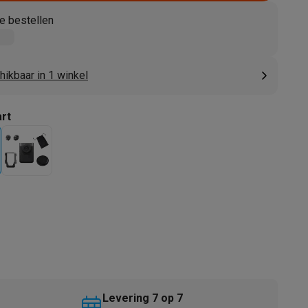
e bestellen
ikbaar in 1 winkel
rt
akken
Accessoires
kels
Droogrekken
Levering 7 op 7