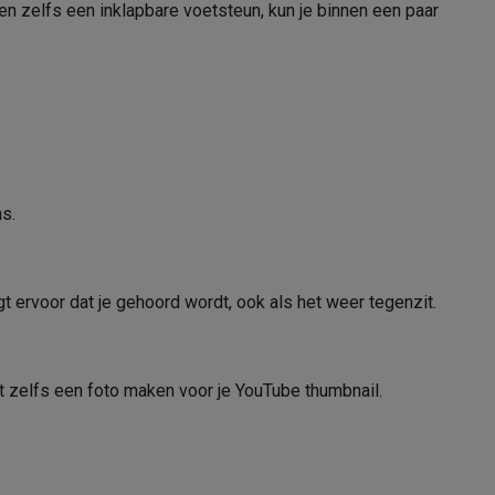
n zelfs een inklapbare voetsteun, kun je binnen een paar
UHS-I
USB Type C
Micro HDMI
alaxy Fold8
alaxy Flip8 & Fold8 (Ultra) hoesjes
802.11 b, 802.11 g, 802.11 n
s.
2,4 GHz
4.2
ervoor dat je gehoord wordt, ook als het weer tegenzit.
lers
Lithium-ion
t zelfs een foto maken voor je YouTube thumbnail.
290
55 min