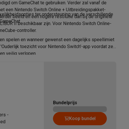
odigd om GameChat te gebruiken. Verder zal vanaf de
et een Nintendo Switch Online + Uitbreidingspakket-
elijkheidsopties ter ondersteuning van de verschillende
der beeld en een hogere resolutie dan bij de originele
n GameChat.
IBUR II beschikbaar zijn. Voor Nintendo Switch Online-
ameCube-controller.
ren spelen en wanneer gewenst een dagelijks speellimiet
 'Ouderlijk toezicht voor Nintendo Switch'-app voordat ze
n veilig verlopen.
teKt
Bundelprijs
ires
ers -
Koop bundel
Red