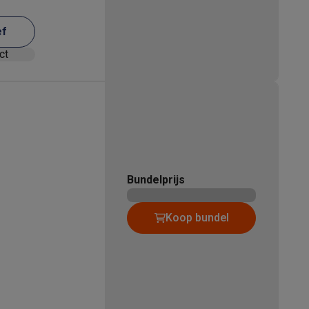
ef
ct
Bundelprijs
Koop bundel