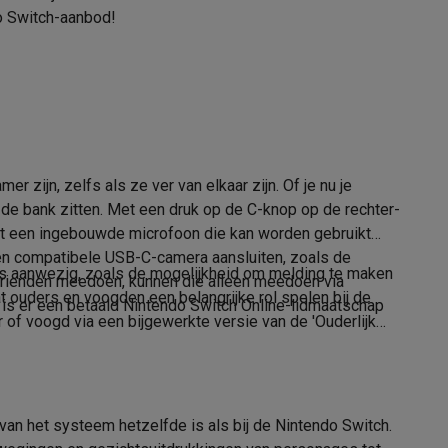
Nintendo
o Switch-aanbod!
045496321444
221033
alaxy Fold8
alaxy Flip8 & Fold8 (Ultra) hoesjes
ijn, zelfs als ze ver van elkaar zijn. Of je nu je
 de bank zitten. Met een druk op de C-knop op de rechter-
ft een ingebouwde microfoon die kan worden gebruikt
 een compatibele USB-C-camera aansluiten, zoals de
ties aanwezig, zoals de mogelijkheid om melding te maken
r vrienden meedoen, kunnen die alleen meedoen via
 ouders en voogden een belangrijke rol spelen bij de
 is er een betaald Nintendo Switch Online-lidmaatschap
of voogd via een bijgewerkte versie van de 'Ouderlijk
lers
van het systeem hetzelfde is als bij de Nintendo Switch.