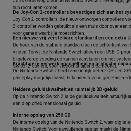
Zelfs onderweg biedt de Nintendo Switch 2 levendige, ge
Software
Windows & Microsoft Office
Anti-Virus
Overige s
hun recht laten komen.
Toebehoren IT
Opladers & kabels
Tassen & sleeves
Steune
De Joy-Con 2-controllers bevestigen zich aan het sy
Gaming
Joy-Con 2-controllers, de nieuw ontworpen controllers v
PlayStation
PlayStation 5
PS5 games
PS4 games
Playstati
2-controller worden gebruikt als een muis door over een 
Nintendo
Nintendo Switch 2
Nintendo Switch games
Ninten
voor games waarbij je moet richten.
Een nieuwe vrij verstelbare standaard en een extra 
Xbox
Xbox games
Xbox controllers
Xbox headsets
Xbox ac
De hoek van de stabiele standaard aan de achterkant van
PC gaming
Gaming laptops
Gaming PC
Gaming monitors
Gam
vinden. Terwijl de Nintendo Switch alleen een USB-C-poor
Gaming setup
Gaming headsets
Gaming microfoons
Gaming
bijgeleverde voeding op kunnen aansluiten om het systeem
Gaming consoles
Krachtigere verwerkingssnelheid en grafische capac
Switch 2-camera, voor videochat tijdens GameChat.
Smart home & devices
De Nintendo Switch 2 heeft aanzienlijk betere CPU en GPU
Smartwatches
Smartwatches
Activity Trackers
Bandjes
Opla
gameplay mogelijk maakt. Er kunnen tevens gedetailleerde
Mobiliteit
Elektrische steps
Dashcams
GPS
Coyote
Elektris
Heldere geluidskwaliteit en ruimtelijk 3D-geluid
Veiligheid & bescherming
Bewakingscamera's
Alarmsyste
Op de Nintendo Switch 2 is de geluidskwaliteit natuurlijk
Contactloos betalen
Betaalterminals
Accessoires SumUp
een diep driedimensionaal geluid.
Omgeving & comfort
Verlichting
Plug & play zonnepanelen
Entertainment
Smart TV
Smart speakers
Google TV Streame
Interne opslag van 256 GB
Keuken
Slimme koelkasten
Slimme vaatwassers
Slimme e
De interne opslag van de Nintendo Switch 2, waar digita
Huishouden & gezondheid
Slimme wasmachines
Slimme d
Nintendo Switch. Voor aanvullende opslag maakt de Nint