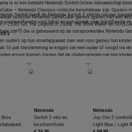
arna is er een betaald Nintendo Switch Online-lidmaatschap ben
ube – Nintendo Classics-collectie beschikbaar zijn. Spelers m
tendo Switch biedt de Nintendo Switch 2 allerlei nieuwe toegank
iende collectie Nintendo GameCube-games spelen met een helder
een voorleesfunctie voor tekst en een spraak-naar-tekstfunctie i
len F-ZERO GX, The Legend of Zelda: The Wind Waker en SOULCAL
klein elektro
Solden op multimedia
Solden op TV & audio
jgbaar zijn*3 die is gebaseerd op de oorspronkelijke Nintendo G
tch 2
Black Friday
nnen ouders op hun smartapparaat zien wat voor games hun kinde
lijke winkelbeleving
Niet tevreden, geld terug
dan 16 jaar toestemming te krijgen van een ouder of voogd via de
ie
TV installatie
den ervoor kunnen zorgen dat de chatervaringen van hun kindere
etaling
Alma: betaal in 2 of 3 keer
Klarna: betaal binnen 30 dagen
everingsuur
Zakelijke klanten
ProteKt: verzeker je toestel
Swap Pro
 kookplaat past bij jouw keuken?
Meer...
..
ituatie
Hoofdtelefoon of oortjes?
Meer...
 je een elektrische step?
Hoe kies je een drone ?
Nintendo
Nintendo
 groot elektro
Outlet klein elektro
Outlet TV & audio
Outlet accesso
 Bros.
Switch 2-etui en
Joy-Con 2-controll
llabelpark
beschermfolie
Light Blue / Light 
h 2
€ 24,95
€ 99,95