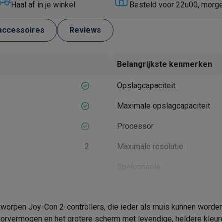
Huisdierverzorging
GPS trackers dieren
Haal af in je winkel
Besteld voor 22u00, morg
tels
Multistylers
Krulspelden
accessoires
Reviews
terflossers
groomers
Tondeuses
Scheerkoppen
Accessoires
Belangrijkste kenmerken
etverzorging
Accessoires
Opslagcapaciteit
massage
Massage guns
rostimulatie apparaten
Bloedcirculatie apparaten
Infraroodlampen
Maximale opslagcapaciteit
sols
Luchtbevochtigers
Processor
g TV
TCL TV
TV steunen
Beamers
2
Maximale resolutie
diastreamers
DVD & Blu-Ray spelers
efoons
Oortjes
Draadloze oortjes
Sportoortjes
Spelconsole
ty speakers
Product informatie
s
16,6 x 27,2 x 1,39 cm
tworpen Joy-Con 2-controllers, die ieder als muis kunnen word
0.534 kg
Krëfel code
pelers
Audio accessoires
ssorvermogen en het grotere scherm met levendige, heldere kleu