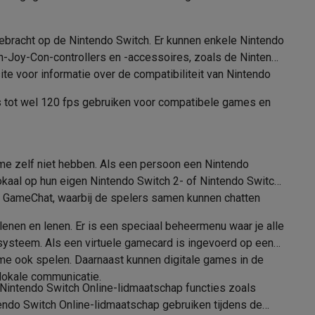
ebracht op de Nintendo Switch. Er kunnen enkele Nintendo
ch-Joy-Con-controllers en -accessoires, zoals de Nintendo
te voor informatie over de compatibiliteit van Nintendo
es tot wel 120 fps gebruiken voor compatibele games en
elstofzuigers met ecocheques
Sledestofzuigers met ecochequ
erkannen
Keukenaccessoires met ecocheques
e zelf niet hebben. Als een persoon een Nintendo
en met ecocheques
Dampkappen met ecocheques
Kookplaten me
kaal op hun eigen Nintendo Switch 2- of Nintendo Switch-
 GameChat, waarbij de spelers samen kunnen chatten
enen en lenen. Er is een speciaal beheermenu waar je alle
 systeem. Als een virtuele gamecard is ingevoerd op een
elers met ecocheques
me ook spelen. Daarnaast kunnen digitale games in de
lokale communicatie.
et ecocheques
Inkt en papier met ecocheques
 Nintendo Switch Online-lidmaatschap functies zoals
endo Switch Online-lidmaatschap gebruiken tijdens de