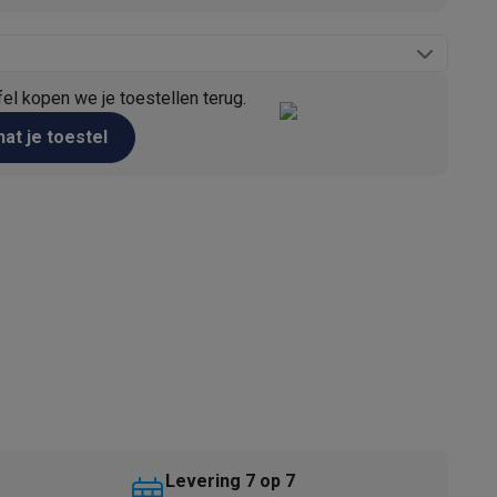
fel kopen we je toestellen terug.
at je toestel
akken
Accessoires
kels
Droogrekken
Levering 7 op 7