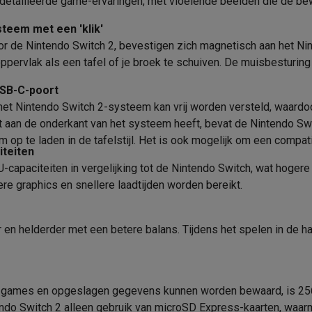
detailleerde game-ervaringen, met vloeiende beelden die de be
oftware
n
Muismatten
Overige accessoires
steem met een 'klik'
oor de Nintendo Switch 2, bevestigen zich magnetisch aan het N
on controllers
Playstation headsets
Playstation VR-brillen
Playsta
oppervlak als een tafel of je broek te schuiven. De muisbesturi
do Switch controllers
Nintendo Switch headsets
Nintendo Switch
USB-C-poort
cessoires
 het Nintendo Switch 2-systeem kan vrij worden versteld, waard
ing muizen
Gaming toetsenborden
PC gaming controllers
t aan de onderkant van het systeem heeft, bevat de Nintendo Sw
stoelen
Gaming desks
Gaming TV
Gaming monitors
VR brillen
Sim 
 op te laden in de tafelstijl. Het is ook mogelijk om een compa
iteiten
-capaciteiten in vergelijking tot de Nintendo Switch, wat hoge
ders
re graphics en snellere laadtijden worden bereikt.
che steps accessoires
GPS accessoires
men
Bewegingsdetectoren
Slimme deurbellen
Rookmelders
AirTag
er en helderder met een betere balans. Tijdens het spelen in de 
Voice assistant
Weerstations
r
Apple TV
Batterijen & opladers
Stekkers & adapters
spressomachines
Slimme ovens
Slimme keukenrobots
le games en opgeslagen gegevens kunnen worden bewaard, is 256 
roogkasten
Slimme luchtbehandeling
Slimme stofzuigers
Slimme
endo Switch 2 alleen gebruik van microSD Express-kaarten, wa