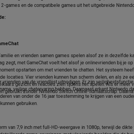
era's
Nikon camera's
Lenzen
Blauw, Rood, Zwart
Merk
h 2-games en de compatibele games uit het uitgebreide Nintend
EAN
en
Statieven & tripods
Action cam accessoires
de:
Gamecards
Verkoperscode
SM’s met toetsen
Refurbished smartphones
iPhone 17
Samsung G
GameChat
hoesjes
Screenprotectors
iPhone 17 Hoesjes
Galaxy S26 hoesjes
G
ders
ilie en vrienden samen games spelen alsof ze in dezelfde kamer z
-C kabels
Lightning kabels
Powerbanks
g zegt, met GameChat voelt het alsof je onlinevrienden bij je op
es
GSM houders auto
Micro SD-kaarten
Overige accessoires
moment opstarten om met vrienden te chatten. Het systeem hee
nde locaties. Vier vrienden kunnen hun scherm delen, en als ze
vrienden van de vriendlijst uitnodigen. Er zijn veiligheidsfunc
elkaars gezicht en reacties zien tijdens het spelen. Als er mee
ame, veilige chatervaring hebben. Daarnaast erkent Nintendo dat
en gebruikt zonder Nintendo Switch Online-lidmaatschap. Daarna
s laptops
Copilot+ pc
Chromebooks
Monitors
Desktops
deren van onder de 16 jaar toestemming te krijgen van een ouder 
akers
PC headsets
Microfoons
Docking stations
Externe DVD spe
 kunnen gebruiken.
b
Tablethoezen
E-readers
Accessoires
 adapters
Mesh Wi-Fi
Switches
Netwerkkabels
m van 7,9 inch met full-HD-weergave in 1080p, terwijl de dikte 
SD-kaarten
CD's & DVD's