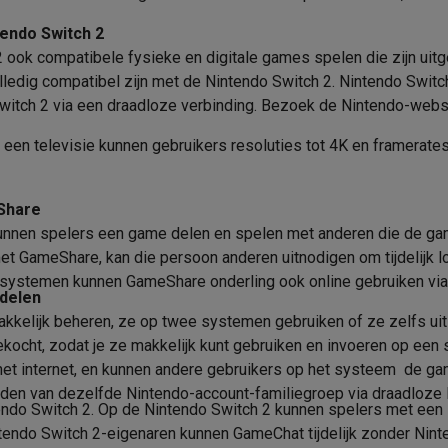
tendo Switch 2
ook compatibele fysieke en digitale games spelen die zijn uitg
lledig compatibel zijn met de Nintendo Switch 2. Nintendo Swit
Switch 2 via een draadloze verbinding. Bezoek de Nintendo-websi
 laptops
BuyBack
p een televisie kunnen gebruikers resoluties tot 4K en framerat
ques
Stofzuigers met ecocheques
Strijkijzers met ecocheques
Ste
 met ecocheques
Bruiswatertoestellen met ecocheques
Waterfilt
Share
unnen spelers een game delen en spelen met anderen die de gam
s
Diepvriezers met ecocheques
Ovens met ecocheques
Fornuiz
t GameShare, kan die persoon anderen uitnodigen om tijdelijk lo
systemen kunnen GameShare onderling ook online gebruiken via
delen
kelijk beheren, ze op twee systemen gebruiken of ze zelfs uitl
gekocht, zodat je ze makkelijk kunt gebruiken en invoeren op een
Koptelefoons met ecocheques
Oortjes met ecocheques
Platensp
 het internet, en kunnen andere gebruikers op het systeem de ga
den van dezelfde Nintendo-account-familiegroep via draadloze 
ptops met ecocheques
Monitors met ecocheques
Powerbanks m
tendo Switch 2. Op de Nintendo Switch 2 kunnen spelers met een
endo Switch 2-eigenaren kunnen GameChat tijdelijk zonder Nint