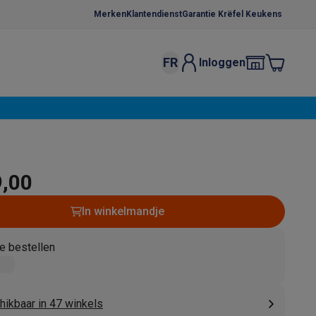
Merken
Klantendienst
Garantie Krëfel Keukens
FR
Inloggen
kels
Droogrekken
s
 microgolfovens
Inbouw wasmachines
ten
9,00
In winkelmandje
e bestellen
o
Koffiezetapparaten
Koffie, capsules & pads
Accessoires
hikbaar in 47 winkels