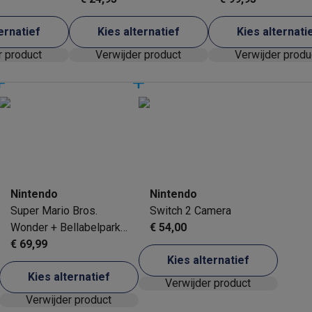
ernatief
Kies alternatief
Kies alternati
r product
Verwijder product
Verwijder produ
Nintendo
Nintendo
Super Mario Bros.
Switch 2 Camera
Wonder + Bellabelpark
€ 54,00
(NL) - Switch 2
€ 69,99
Kies alternatief
Kies alternatief
Verwijder product
Verwijder product