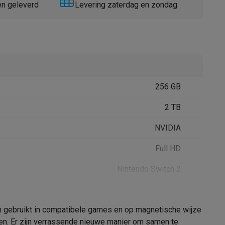
en geleverd
Levering zaterdag en zondag
256 GB
Thermometers
Accessoires
2 TB
NVIDIA
Full HD
Nintendo Switch 2
en gebruikt in compatibele games en op magnetische wijze
42001270
ren. Er zijn verrassende nieuwe manier om samen te