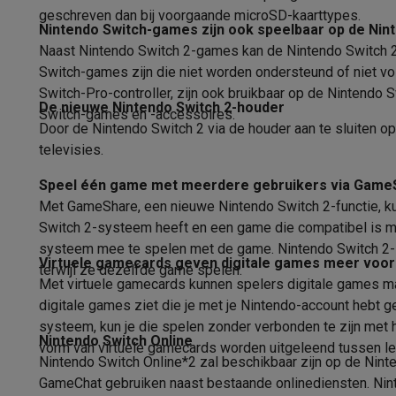
Eco producten
geschreven dan bij voorgaande microSD-kaarttypes.
Ecocheques
Nintendo Switch-games zijn ook speelbaar op de Nin
Naast Nintendo Switch 2-games kan de Nintendo Switch 2 
Info ecocheques
Alle eco producten
Alle eco promoties
Switch-games zijn die niet worden ondersteund of niet vo
Refurbished
Switch-Pro-controller, zijn ook bruikbaar op de Nintendo 
Refurbished smartphones
Refurbished tablets
Refurbished
De nieuwe Nintendo Switch 2-houder
Switch-games en -accessoires.
Huishouden
Door de Nintendo Switch 2 via de houder aan te sluiten o
Wasmachines met ecocheques
Droogkasten met ecoche
televisies.
Kleine keukentoestellen
Kleine keukentoestellen met ecocheques
Koffiemachines
Speel één game met meerdere gebruikers via Game
Grote keukentoestellen
Met GameShare, een nieuwe Nintendo Switch 2-functie, k
Vaatwassers met ecocheques
Koelkasten met ecocheque
Switch 2-systeem heeft en een game die compatibel is me
Airco
systeem mee te spelen met de game. Nintendo Switch 2-
Virtuele gamecards geven digitale games meer voor
Airco's met ecocheques
terwijl ze dezelfde game spelen.
Met virtuele gamecards kunnen spelers digitale games mak
TV & audio
digitale games ziet die je met je Nintendo-account hebt 
TV met ecocheques
Bluetooth speakers met ecocheques
systeem, kun je die spelen zonder verbonden te zijn met
Multimedia & telefonie
Nintendo Switch Online
vorm van virtuele gamecards worden uitgeleend tussen le
Smartphones met ecocheques
Tablets met ecocheques
La
Nintendo Switch Online*2 zal beschikbaar zijn op de Nin
Transport
GameChat gebruiken naast bestaande onlinediensten. Nint