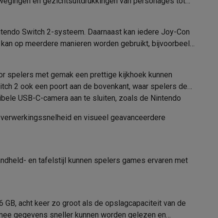
wegingen en gezichtsuitdrukkingen van personages tot
intendo Switch 2-systeem. Daarnaast kan iedere Joy-Con
tion accessoires
ng kan op meerdere manieren worden gebruikt, bijvoorbeeld
 accessoires
oor spelers met gemak een prettige kijkhoek kunnen
itch 2 ook een poort aan de bovenkant, waar spelers de
Racing
Smartphone gaming controllers
Accessoires
tibele USB-C-camera aan te sluiten, zoals de Nintendo
re verwerkingssnelheid en visueel geavanceerdere
s & GPS trackers
handheld- en tafelstijl kunnen spelers games ervaren met
GB, acht keer zo groot als de opslagcapaciteit van de
 personenweegschalen
Slimme elektrische tandenborstels
Babyf
armee gegevens sneller kunnen worden gelezen en