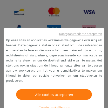
Doorgaan zonder te accepteren
Op onze sites en applicaties verzamelen we gegevens over u bij elk
bezoek. Deze gegevens stellen ons in staat om u de aanbiedingen
en diensten te leveren die voor u het meest relevant zijn en om u,
Verkoopsvoorwaarden
rechtstreeks of via partners, gepersonaliseerde communicatie en
Privacy
reclame te sturen en om de doeltreffendheid ervan te meten. Het
stelt ons ook in staat om de inhoud van onze sites aan te passen
Disclaimer
aan uw voorkeuren, om het voor u gemakkelijker te maken om
Cookies
inhoud te delen op sociale netwerken en om statistieken te
produceren.
Krëfel NV - Steenstraat 44 - Industriezone 4 "T Sas",
1851 Humbeek, België
Alle cookies accepteren
BTW BE 0400.673.544
Cookie-instellingen