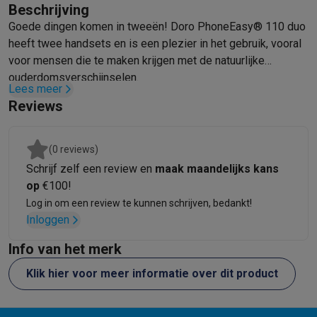
Beschrijving
Mondhygiëne
Elektrische tandenborstels
Opzetborstels
Waterf
Goede dingen komen in tweeën! Doro PhoneEasy® 110 duo
Scheren
Elektrische scheerapparaten
Baardtrimmers
Multigroo
heeft twee handsets en is een plezier in het gebruik, vooral
Lichaamsontharing
IPL ontharing
Epilators
Ladyshaves
voor mensen die te maken krijgen met de natuurlijke
Beauty
Gelaatsverzorging
LED Maskers
Spiegels
Hand & voetve
ouderdomsverschijnselen.
Massage
Voetmassage
Massagestoelen
Nek & schoudermass
Lees meer
Reviews
Gezondheid
Personenweegschalen
Bloeddrukmeters
Elektrosti
Voor de baby
Babyfoons
Borstkolven
Flessenwarmers
Aerosols
TV, audio & foto
(0 reviews)
TV & beamers
TV
TV's met soundbar
2026 TV
LG TV
Samsung TV
Schrijf zelf een review en
maak maandelijks kans
Randapparatuur TV
Soundbars
Home cinema
Versterkers
Medias
op
€100!
Hoofdtelefoons & oortjes
Koptelefoons
Draadloze koptelefoo
Log in om een review te kunnen schrijven, bedankt!
Speakers
Speakers
Bluetooth speakers
Smart speakers
Party s
Inloggen
Muziek in huis
Radio's & wekkers
Platenspelers
Hifi-ketens
Navigatie
Dashcams
GPS
Coyote
GPS accessoires
Info van het merk
TV & audio accessoires
Steunen
Kabels
Draagbare mediaspele
Klik hier voor meer informatie over dit product
Fototoestellen
Digitale camera's
Instant camera's
Canon camera'
Video
GoPro
Action cams
Drones
Camcorder