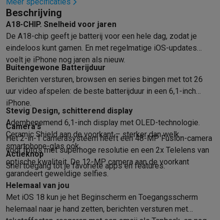
Info ecocheques
Alle eco producten
Alle eco promoties
Meer specificaties
Beschrijving
Refurbished
A18-CHIP. Snelheid voor jaren
Refurbished smartphones
Refurbished tablets
Refurbished lap
De A18-chip geeft je batterij voor een hele dag, zodat je
Huishouden
eindeloos kunt gamen. En met regelmatige iOS-updates
Wasmachines met ecocheques
Droogkasten met ecocheques
voelt je iPhone nog jaren als nieuw.
Kleine keukentoestellen
Buitengewone Batterijduur
Kleine keukentoestellen met ecocheques
Koffiemachines met
Berichten versturen, browsen en series bingen met tot 26
Grote keukentoestellen
uur video afspelen: de beste batterijduur in een 6,1-inch
Vaatwassers met ecocheques
Koelkasten met ecocheques
Die
iPhone.
Airco
Stevig Design, schitterend display
Airco's met ecocheques
Adembenemend 6,1-inch display met OLED-technologie.
Camera's
TV & audio
Ceramic Shield aan de voorkant – sterker dan welk
Het 2-in-1 camerasysteem heeft een 48-MP Fusion-camera
TV met ecocheques
Bluetooth speakers met ecocheques
Kopt
smartphone-glas ook.
voor foto’s met superhoge resolutie en een 2x Telelens van
Actieknop
Multimedia & telefonie
optische kwaliteit. De 12-MP camera aan de voorkant
Snel toegang tot je favoriete apps en features.
Smartphones met ecocheques
Tablets met ecocheques
Laptop
garandeert geweldige selfies.
Transport
Helemaal van jou
Elektrische steps met ecocheques
Met iOS 18 kun je het Beginscherm en Toegangsscherm
Eco initiatieven
helemaal naar je hand zetten, berichten versturen met
Impact
Energie besparen
Recycleer je oud elektro