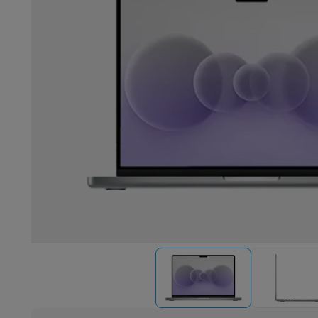
Robots & mixers
Keukenmachines
Keukenrobots
Mixers
Bl
Koken & stomen
Multicookers
Rijst- en stoomkokers
Water
Fun cooking
Gourmet toestellen
Fondue
Raclette
TeppanYak
Barbecues
Elektrische barbecues
Houtskoolbarbecues
Gas
Koude dranken
Juicers
Bruiswatermachines
Waterfilterkan
Kookgerei
Pannen
Kookpotten
Keukenweegschalen
Vacuüm
Desserts
Wafelijzers
Ijsmachines
Pannenkoekenmakers
Di
Smart garden
Binnentuin
Kruiden
Compost machines
Access
Huishouden & airco
Stofzuigen
Stofzuigers
Robotstofzuigers
Steelstofzuigers
Robots
Robotstofzuigers
Dweilrobots
Robotmaaiers
Zwemb
Schoonmaken
Vloerreinigers
Stoomreinigers
Tapijtreinigers
Strijken
Stoomgenerators
Strijkijzers
Kledingstomers
Actiev
Naaien
Naaimachines
Accessoires
Verkoelen
Mobiele airco’s
Aircoolers
Ventilators
Accessoir
Luchtbehandeling
Luchtreinigers
Luchtbevochtigers
Luchto
Verwarmen
Elektrische verwarming
Elektrische dekens
Wassen & drogen
Wasmachines
Droogkasten
Wasmachine 