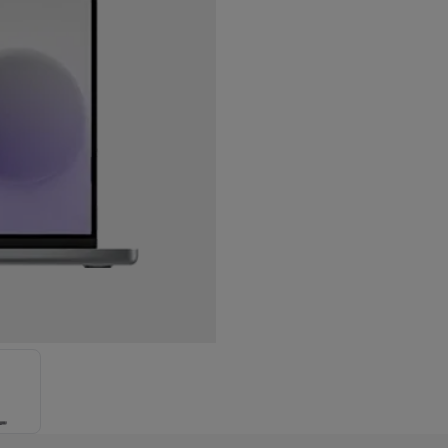
enders
Soepmakers
Hakmolens
Accessoires
kokers
Kookrobots
Pastamachines
Opzetkookplaten
Accessoires
i
Pizzamakers
Accessoires
barbecues
Accessoires
nen
Waterfilterpatronen
Ijsblokjesmachines
toestellen
Keukengerei & gadgets
verse desserten
oires
Sledestofzuigers
Handstofzuigers
Bouwstofzuigers
Stofzuigerz
adrobots
Robot ramenwassers
Hogedrukreinigers
Ruitenwassers
Dweilsystemen
Accessoires
e strijkplanken
Strijkplanken
Accessoires
es
ntvochtigers
Weerstations
en droogkast sets
Was-droogcombinaties
Tussenkaders en sok