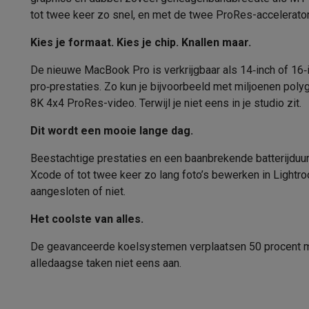
Model
Software
Windows & Microsoft Office
Anti-Virus
Overige s
tot twee keer zo snel, en met de twee ProRes-accelerato
Toebehoren IT
Opladers & kabels
Tassen & sleeves
Steune
Processor
Gaming
Kies je formaat. Kies je chip. Knallen maar.
PlayStation
PlayStation 5
PS5 games
PS4 games
Playstati
RAM geheugen
De nieuwe MacBook Pro is verkrijgbaar als 14‑inch of 1
Nintendo
Nintendo Switch 2
Nintendo Switch games
Ninten
pro‑prestaties. Zo kun je bijvoorbeeld met miljoenen pol
Xbox
Xbox games
Xbox controllers
Xbox headsets
Xbox ac
RAM configuratie
8K 4x4 ProRes-video. Terwijl je niet eens in je studio zit.
PC gaming
Gaming laptops
Gaming PC
Gaming monitors
Gam
Grafische kaart
Gaming setup
Gaming headsets
Gaming microfoons
Gaming
Dit wordt een mooie lange dag.
Gaming consoles
Model grafische kaart
Beestachtige prestaties en een baan­brekende batterijduur:
Smart home & devices
Xcode of tot twee keer zo lang foto’s bewerken in Lightr
Smartwatches
Smartwatches
Activity Trackers
Bandjes
Opla
Grafische oplossing
aangesloten of niet.
Mobiliteit
Elektrische steps
Dashcams
GPS
Coyote
Elektris
Design
Veiligheid & bescherming
Bewakingscamera's
Alarmsyste
Het coolste van alles.
Contactloos betalen
Betaalterminals
Accessoires SumUp
Type Computer
De geavanceerde koel­systemen verplaatsen 50 procent meer
Omgeving & comfort
Verlichting
Plug & play zonnepanelen
alledaagse taken niet eens aan.
Entertainment
Smart TV
Smart speakers
Google TV Streame
Reeks
Keuken
Slimme koelkasten
Slimme vaatwassers
Slimme e
Geschikt voor
Huishouden & gezondheid
Slimme wasmachines
Slimme d