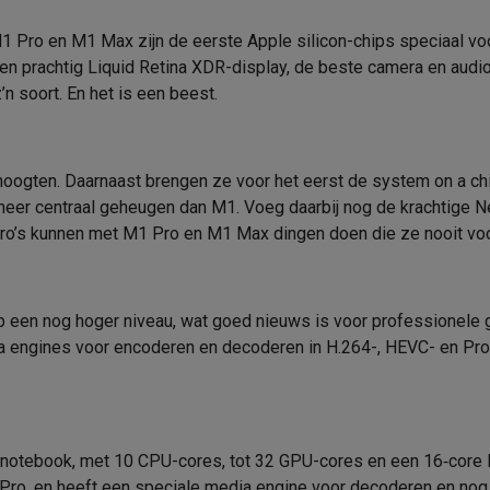
Wifi
era's
Nikon camera's
Lenzen
1 Pro en M1 Max zijn de eerste Apple silicon-chips speciaal vo
Full HD (1080p)
Wifi standaard
en
Statieven & tripods
Action cam accessoires
 een prachtig Liquid Retina XDR-display, de beste camera en audi
n soort. En het is een beest.
Bluetooth
SM’s met toetsen
Refurbished smartphones
iPhone 17
Samsung G
1 x HDMI
Bluetooth versie
hoesjes
Screenprotectors
iPhone 17 Hoesjes
Galaxy S26 hoesjes
G
oogten. Daarnaast brengen ze voor het eerst de system on a chi
 Thunderbolt 4 (40 Gbit/s)
Geluid
ders
er centraal geheugen dan M1. Voeg daarbij nog de krachtige Ne
-C kabels
Lightning kabels
Powerbanks
Combo jack
Ingebouwde microfoon
o’s kunnen met M1 Pro en M1 Max dingen doen die ze nooit voor
es
GSM houders auto
Micro SD-kaarten
Overige accessoires
Geïntegreerde luidsprekers
Micro SD
p een nog hoger niveau, wat goed nieuws is voor professionele g
Aantal luidsprekers
s laptops
Copilot+ pc
Chromebooks
Monitors
Desktops
ia engines voor encoderen en decoderen in H.264-, HEVC- en P
akers
PC headsets
Microfoons
Docking stations
Externe DVD spe
Energie
b
Tablethoezen
E-readers
Accessoires
Type batterij
 adapters
Mesh Wi-Fi
Switches
Netwerkkabels
Batterijcapaciteit
-notebook, met 10 CPU-cores, tot 32 GPU-cores en een 16‑core N
SD-kaarten
CD's & DVD's
Pro, en heeft een speciale media engine voor decoderen en no