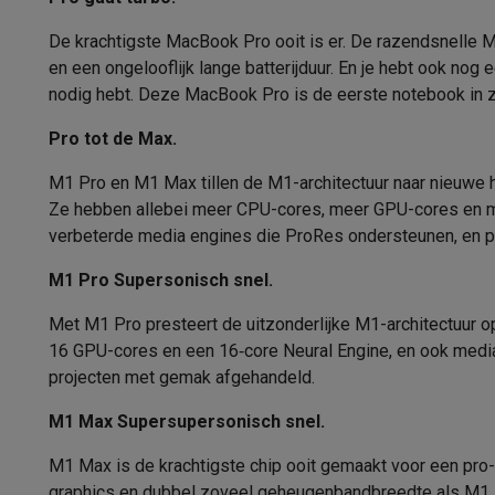
Fototoestellen
Digitale camera's
Instant camera's
Canon cam
Video
GoPro
Action cams
Drones
Camcorder
De krachtigste MacBook Pro ooit is er. De razendsnelle M
Webcam resolutie
Foto accessoires
Cameratassen
Flitsers & filters
SD-kaart
en een ongelooflijk lange batterijduur. En je hebt ook nog
Telefonie & smartwatches
Aansluitingen
nodig hebt. Deze MacBook Pro is de eerste notebook in z’
GSM's
Smartphones
Apple iPhone
Samsung smartphones
G
Beeldaansluitingen
Pro tot de Max.
Refurbished
Refurbished smartphones
BuyBack
GSM bescherming
iPhone hoesjes
Samsung hoesjes
Alle 
M1 Pro en M1 Max tillen de M1-architectuur naar nieuwe h
USB-C
3 x
Smartwatches
Smartwatches
Activity Trackers
Bandjes
Opla
Ze hebben allebei meer CPU-cores, meer GPU-cores en me
GSM opladers
Opladers en kabels
Draadloze opladers
USB
Audio connections
verbeterde media engines die ProRes ondersteunen, en pr
GSM accessoires
AirTags & GPS trackers
Draadloze oortj
Geheugenkaartlezer
M1 Pro Supersonisch snel.
Vaste telefoons
Vaste telefoons
Walkie talkies
Babyfoons
Computers & tablets
Type kaartlezer
Met M1 Pro presteert de uitzonderlijke M1-architectuur o
Computers
Laptops
Gaming laptops
Apple MacBook
Window
16 GPU-cores en een 16‑core Neural Engine, en ook med
Optische drive
Randapparatuur IT
Muizen
Toetsenborden
Webcams
PC spe
projecten met gemak afgehandeld.
Tablets & e-readers
Tablets
Apple iPad
Samsung Galaxy Ta
Ethernet (RJ-45)
Printen
Printers
Inktpatronen & papier
Cricut
M1 Max Supersupersonisch snel.
Netwerk & wifi
Routers & access points
Powerline & Wi-Fi
Processor
M1 Max is de krachtigste chip ooit gemaakt voor een pro
Geheugen & opslag
Externe harde schijven
SSD
USB-sticks
graphics en dubbel zoveel geheugen­­bandbreedte als M1 