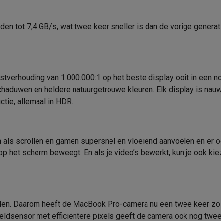
Grijs
EAN
n tot 7,4 GB/s, wat twee keer sneller is dan de vorige generatie.
31,26 x 22,12 x 1,55 cm
Verkoperscode
1.36 kg
 laptops
BuyBack
ques
Stofzuigers met ecocheques
Strijkijzers met ecocheques
Ste
t­verhouding van 1.000.000:1 op het beste display ooit in een n
 schaduwen en heldere natuur­getrouwe kleuren. Elk display is nauw
ctie, allemaal in HDR.
 met ecocheques
Bruiswatertoestellen met ecocheques
Waterfilt
s
Diepvriezers met ecocheques
Ovens met ecocheques
Fornuiz
 als scrollen en gamen supersnel en vloeiend aanvoelen en er o
 het scherm beweegt. En als je video’s bewerkt, kun je ook kie
Koptelefoons met ecocheques
Oortjes met ecocheques
Platensp
ptops met ecocheques
Monitors met ecocheques
Powerbanks m
uden. Daarom heeft de MacBook Pro-camera nu een twee keer zo 
eldsensor met efficiëntere pixels geeft de camera ook nog twee k