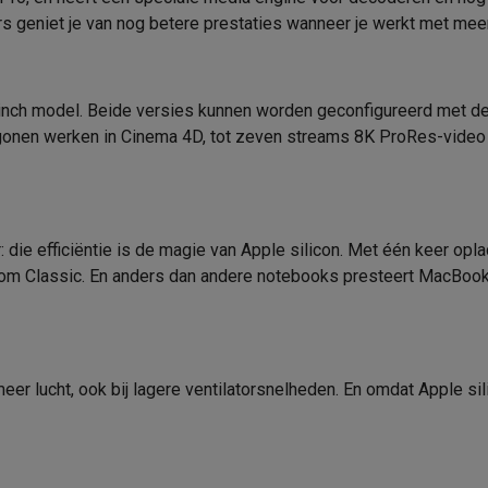
Apple M1
oftware
Autonomie batterij
rs geniet je van nog betere prestaties wanneer je werkt met mee
n
Muismatten
Overige accessoires
Apple M1 Pro 8-Core
Vermogen voeding
on controllers
Playstation headsets
Playstation VR-brillen
Playsta
Software
6‑inch model. Beide versies kunnen worden geconfigureerd met 
do Switch controllers
Nintendo Switch headsets
Nintendo Switch
ygonen werken in Cinema 4D, tot zeven streams 8K ProRes-video b
cessoires
16 GB
OS
ing muizen
Gaming toetsenborden
PC gaming controllers
OS Versie
stoelen
Gaming desks
Gaming TV
Gaming monitors
VR brillen
Sim 
Apple GPU
Proefversie Office 365
 die efficiëntie is de magie van Apple silicon. Met één keer opla
oom Classic. En anders dan andere notebooks presteert MacBook P
ders
Apple M1 Pro 14-Core
Accessoires
che steps accessoires
GPS accessoires
Meegeleverde accessoires
men
Bewegingsdetectoren
Slimme deurbellen
Rookmelders
AirTag
Laptop
Product informatie
 lucht, ook bij lagere ventilator­snelheden. En omdat Apple sili
Voice assistant
Weerstations
r
Apple TV
Batterijen & opladers
Stekkers & adapters
Apple MacBook Pro
Krëfel code
spressomachines
Slimme ovens
Slimme keukenrobots
Professioneel
Merk
roogkasten
Slimme luchtbehandeling
Slimme stofzuigers
Slimme