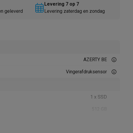
Levering 7 op 7
en geleverd
Levering zaterdag en zondag
AZERTY BE
Thermometers
Accessoires
Vingerafdruksensor
1 x SSD
512 GB