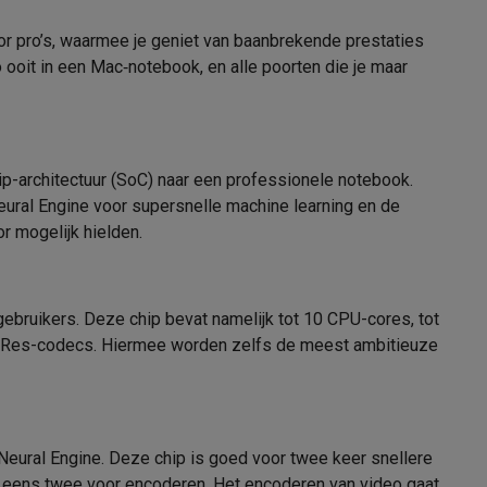
or pro’s, waarmee je geniet van baanbrekende prestaties
Wifi 6 (ax)
o ooit in een Mac‑notebook, en alle poorten die je maar
alaxy Fold8
5.0
alaxy Flip8 & Fold8 (Ultra) hoesjes
p-architectuur (SoC) naar een professionele notebook.
ural Engine voor supersnelle machine learning en de
 mogelijk hielden.
ebruikers. Deze chip bevat namelijk tot 10 CPU-cores, tot
6
roRes-codecs. Hiermee worden zelfs de meest ambitieuze
lers
Lithium-Ion
70 Wh
eural Engine. Deze chip is goed voor twee keer snellere
g eens twee voor encoderen. Het encoderen van video gaat