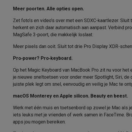
Elektrische steps met ecocheques
Eco initiatieven
Meer poorten. Alle opties open.
Impact
Energie besparen
Recycleer je oud elektro
Zet foto’s en video’s over met een SDXC-kaartlezer. Sluit
Info & acties
herkent en zich daar automatisch aan aanpast. Verbind pr
Solden
Alle soldendeals
Solden op groot elektro
Solden op 
MagSafe 3-poort, die makkelijk loslaat.
Acties
Deals van het moment
Promoties
Cashbacks
Solden
Daarom Krëfel
Gratis levering
Laagste prijsgarantie
Persoon
Meer pixels dan ooit. Sluit tot drie Pro Display XDR-sc
Installatie aan huis
Groot elektro installatie
Inbouw installat
Pro‑power? Pro‑keyboard.
Betalingsmogelijkheden
Gift card
Ecocheques
Kopen op afb
Klantenservice
Herstelling van je toestel
Controleer jouw l
Op het Magic Keyboard van MacBook Pro zit nu voor het eer
Groot elektro & inbouw
Vind jouw ideale wasmachine
Welke
je nieuwe sneltoetsen voor onder meer Spotlight, Siri, de 
Klein elektro
Beauty & gezondheid
Huishouden
Keuken
Meer.
juiste plek legt om snel, eenvoudig en veilig je Mac te on
Beeld & Geluid
Kies jouw ideale TV
Een speaker voor elke s
macOS Monterey en Apple silicon. Beauty en beest.
Sport & Ontspanning
Hoe kies je een smartwatch?
Hoe kies
Outlet
Werk met één muis en toetsen­bord op zowel je Mac als je
Outlet
Alle outlet deals
Outlet multimedia & telefonie
Outlet
iets leuks met je vrienden of werk samen in FaceTime. Bro
apps jou mogen bereiken.