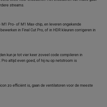
17 u
rdere streams.
67 W
tion accessoires
de M1 Pro‑ of M1 Max-chip, en leveren ongekende
 accessoires
ewerken in Final Cut Pro, of in HDR kleuren corrigeren in
Mac OS
Mac OS Monterey
Racing
Smartphone gaming controllers
Accessoires
den kun je tot vier keer zoveel code compileren in
ro altijd even goed, of hij nu op netstroom is
Adapter, Oplaadkabel
s & GPS trackers
con zo efficiënt is, gaan de ventilatoren voor de meeste
51006463
Apple
 personenweegschalen
Slimme elektrische tandenborstels
Babyf