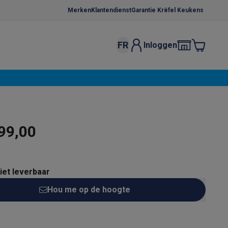
Merken
Klantendienst
Garantie Krëfel Keukens
FR
Inloggen
kels
Droogrekken
s
 microgolfovens
Inbouw wasmachines
ten
99,00
niet leverbaar
Hou me op de hoogte
o
Koffiezetapparaten
Koffie, capsules & pads
Accessoires