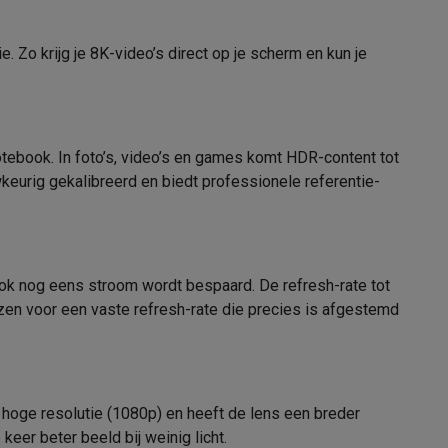
3663705106667
 Zo krijg je 8K-video’s direct op je scherm en kun je
510666
elstofzuigers met ecocheques
Sledestofzuigers met ecochequ
otebook. In foto’s, video’s en games komt HDR-content tot
­keurig gekalibreerd en biedt profes­sionele referentie­
erkannen
Keukenaccessoires met ecocheques
en met ecocheques
Dampkappen met ecocheques
Kookplaten me
ok nog eens stroom wordt bespaard. De refresh-rate tot
zen voor een vaste refresh-rate die precies is afgestemd
elers met ecocheques
et ecocheques
Inkt en papier met ecocheques
hoge resolutie (1080p) en heeft de lens een breder
eer beter beeld bij weinig licht.