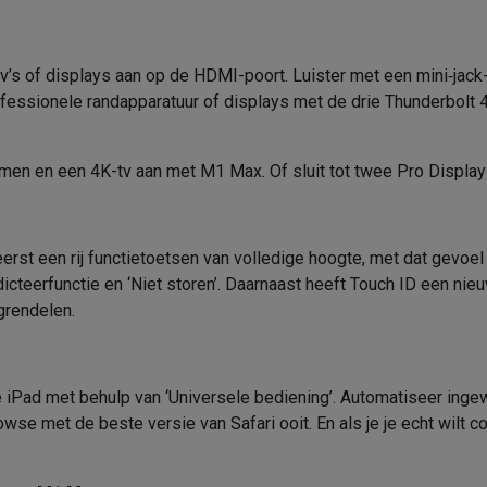
 tv’s of displays aan op de HDMI-poort. Luister met een mini‑ja
ofes­sionele randapparatuur of displays met de drie Thunderbolt
klein elektro
Solden op multimedia
Solden op TV & audio
Black Friday
lijke winkelbeleving
Niet tevreden, geld terug
hermen en een 4K-tv aan met M1 Max. Of sluit tot twee Pro Disp
ie
TV installatie
etaling
Alma: betaal in 2 of 3 keer
Klarna: betaal binnen 30 dagen
everingsuur
Zakelijke klanten
ProteKt: verzeker je toestel
Swap Pro
st een rij functietoetsen van volledige hoogte, met dat gevoel 
 kookplaat past bij jouw keuken?
Meer...
dicteer­functie en ‘Niet storen’. Daarnaast heeft Touch ID een ni
..
tgrendelen.
ituatie
Hoofdtelefoon of oortjes?
Meer...
 je een elektrische step?
Hoe kies je een drone ?
 iPad met behulp van ‘Universele bediening’. Automatiseer ingew
 groot elektro
Outlet klein elektro
Outlet TV & audio
Outlet accesso
wse met de beste versie van Safari ooit. En als je je echt wilt