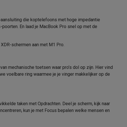
ck-aansluiting die koptelefoons met hoge impedantie
 4-poorten. En laad je MacBook Pro snel op met de
lay XDR-schermen aan met M1 Pro.
teKt
van mechanische toetsen waar pro’s dol op zijn. Hier vind
euwe voelbare ring waarmee je je vinger makkelijker op de
ikkelde taken met Opdrachten. Deel je scherm, kijk naar
ires
 concentreren, kun je met Focus bepalen welke mensen en