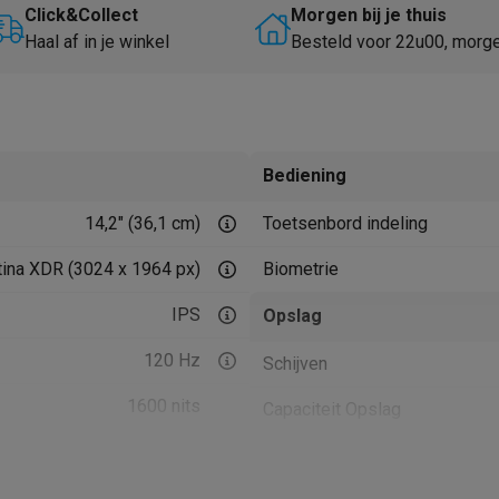
Huisdierverzorging
GPS trackers dieren
Click&Collect
Morgen bij je thuis
Haal af in je winkel
Besteld voor 22u00, morg
tels
Multistylers
Krulspelden
terflossers
groomers
Tondeuses
Scheerkoppen
Accessoires
etverzorging
Accessoires
Bediening
massage
Massage guns
14,2" (36,1 cm)
Toetsenbord indeling
rostimulatie apparaten
Bloedcirculatie apparaten
Infraroodlampen
sols
Luchtbevochtigers
tina XDR (3024 x 1964 px)
Biometrie
g TV
TCL TV
TV steunen
Beamers
IPS
Opslag
diastreamers
DVD & Blu-Ray spelers
120 Hz
Schijven
efoons
Oortjes
Draadloze oortjes
Sportoortjes
ty speakers
1600 nits
Capaciteit Opslag
s
Netwerk
pelers
Audio accessoires
Voorkant