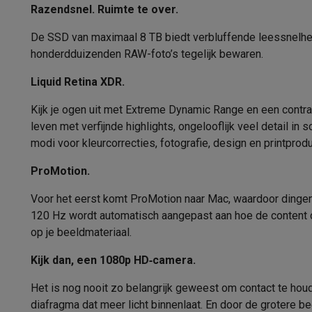
Eco producten
Razendsnel. Ruimte te over.
Kleur
Ecocheques
De SSD van maximaal 8 TB biedt verbluffende lees­snelhede
Info ecocheques
Alle eco producten
Alle eco promoties
Afmetingen
honderd­duizenden RAW-foto’s tegelijk bewaren.
Refurbished
Gewicht
Refurbished smartphones
Refurbished tablets
Refurbished
Liquid Retina XDR.
Huishouden
Refurbished
Wasmachines met ecocheques
Droogkasten met ecoche
Kijk je ogen uit met Extreme Dynamic Range en een contras
Kleine keukentoestellen
leven met verfijnde highlights, ongelooflijk veel detail in
modi voor kleurcorrecties, fotografie, design en printprodu
Kleine keukentoestellen met ecocheques
Koffiemachines
Grote keukentoestellen
ProMotion.
Vaatwassers met ecocheques
Koelkasten met ecocheque
Airco
Voor het eerst komt ProMotion naar Mac, waardoor dingen
Airco's met ecocheques
120 Hz wordt automatisch aangepast aan hoe de content op
TV & audio
op je beeldmateriaal.
TV met ecocheques
Bluetooth speakers met ecocheques
Kijk dan, een 1080p HD‑camera.
Multimedia & telefonie
Smartphones met ecocheques
Tablets met ecocheques
La
Het is nog nooit zo belangrijk geweest om contact te ho
Transport
diafragma dat meer licht binnenlaat. En door de grotere be